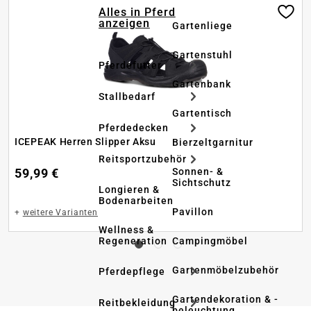
Alles in Pferd
anzeigen
Gartenliege
Gartenstuhl
Pferdefutter
Gartenbank
Stallbedarf
Gartentisch
Pferdedecken
ICEPEAK Herren Slipper Aksu
Bierzeltgarnitur
Reitsportzubehör
59,99 €
Sonnen- &
Sichtschutz
Longieren &
Bodenarbeiten
Pavillon
+
weitere Varianten
Wellness &
Regeneration
Campingmöbel
Gartenmöbelzubehör
Pferdepflege
Gartendekoration & -
Reitbekleidung
beleuchtung