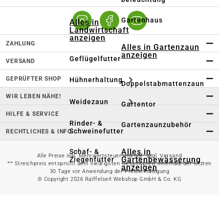
Gartenhaus
Alles in
Landwirtschaft
anzeigen
ZAHLUNG
Alles in Gartenzaun
anzeigen
Geflügelfutter
VERSAND
GEPRÜFTER SHOP
Hühnerhaltung
Doppelstabmattenzaun
WIR LEBEN NÄHE!
Weidezaun
Gartentor
HILFE & SERVICE
Rinder- &
Gartenzaunzubehör
Schweinefutter
RECHTLICHES & INFO
Alles in
Schaf- &
Alle Preise inkl. Mehrwertsteuer und ggf. zzgl. Versand
Gartenbewässerung
Ziegenfutter
** Streichpreis entspricht dem niedrigsten Gesamtpreis innerhalb der letzten
anzeigen
30 Tage vor Anwendung der Preisermäßigung
© Copyright 2026 Raiffeisen Webshop GmbH & Co. KG
Kleintierhaltung
Gartenschlauch
Nutztierhaltung
Regentonne