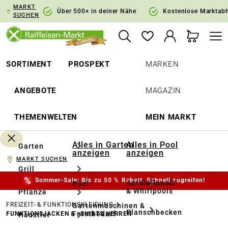
MARKT
springen
Zur Hauptnavigation springen
Über 500× in deiner Nähe
Kostenlose Marktab
SUCHEN
SORTIMENT
PROSPEKT
MARKEN
ANGEBOTE
MAGAZIN
THEMENWELTEN
MEIN MARKT
Alles in Garten
Alles in Pool
Garten
anzeigen
anzeigen
MARKT SUCHEN
Grill
Sommer-Sale: Bis zu 50 % Rabatt. Schnell zugreifen!
Aufstellpools
Pool
& Whirlpools
Pflanze
FREIZEIT- & FUNKTIONSKLEIDUNG
Gartenmaschinen &
Planschbecken
Forstbedarf
FUNKTIONSJACKEN & -SHIRTS HERREN
Haustier