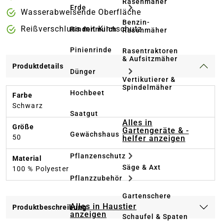
Rasenmäher
Erde
Wasserabweisende Oberfläche
Benzin-
Reißverschluss mit Kinnschutz
Rindenmulch
Rasenmäher
Pinienrinde
Rasentraktoren
& Aufsitzmäher
Produktdetails
Dünger
Vertikutierer &
Spindelmäher
Hochbeet
Farbe
Schwarz
Saatgut
Alles in
Größe
Gartengeräte & -
Gewächshaus
50
helfer anzeigen
Pflanzenschutz
Material
Säge & Axt
100 % Polyester
Pflanzzubehör
Gartenschere
Alles in Haustier
Produktbeschreibung
anzeigen
Schaufel & Spaten