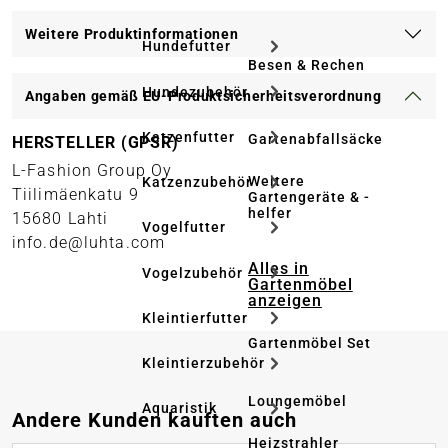
Weitere Produktinformationen
Hundefutter
Besen & Rechen
Hundezubehör
Angaben gemäß EU-Produktsicherheitsverordnung
Katzenfutter
Gartenabfallsäcke
HERSTELLER (GPSR)
L-Fashion Group Oy
Weitere
Katzenzubehör
Tiilimäenkatu 9
Gartengeräte & -
helfer
15680 Lahti
Vogelfutter
info.de@luhta.com
Alles in
Vogelzubehör
Gartenmöbel
anzeigen
Kleintierfutter
Gartenmöbel Set
Kleintierzubehör
Loungemöbel
Aquaristik
Produktgalerie überspringen
Andere Kunden kauften auch
Heizstrahler