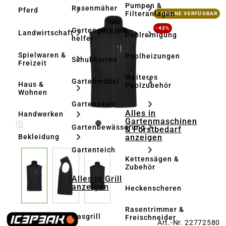
Pumpen &
Rasenmäher
Pferd
Bildergalerie überspringen
Filteranlagen
1 ONLINE VERFÜGBAR
-43%
Gartengeräte & -
Landwirtschaft
Poolreinigung
helfer
Spielwaren &
Poolheizungen
Schubkarren
Freizeit
Weiteres
Gartenmöbel
Haus &
Poolzubehör
Wohnen
Gartenzaun
Alles in
Handwerken
Gartenmaschinen
Gartenbewässerung
& Forstbedarf
anzeigen
Bekleidung
Gartenteich
Kettensägen &
Zubehör
Alles in Grill
anzeigen
Heckenscheren
Rasentrimmer &
Gasgrill
Freischneider
Art.-Nr. 22772580