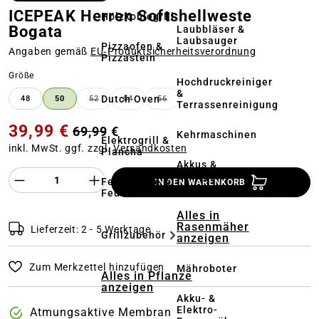
ICEPEAK Herren Softshellweste
Holzkohlegrill
Bogata
Laubbläser &
Laubsauger
Pizzaofen &
Angaben gemäß
EU‑Produktsicherheitsverordnung
Pizzastein
auswählen
Größe
Hochdruckreiniger
&
Dutch Oven
48
50
52
54
56
(DIESE OPTION IST ZURZEIT NICHT VERFÜGBAR.)
(DIESE OPTION IST ZURZEIT NICHT VERFÜ
(DIESE OPTION IST ZURZEIT NICH
Terrassenreinigung
39,99 €
69,99 €
Kehrmaschinen
Elektrogrill &
inkl. MwSt. ggf. zzgl.
Versandkosten
Plancha
Akkus &
Produkt Anzahl des Produktes "%product%
Ladegeräte
Feuerstelle &
IN DEN WARENKORB
Feuerschale
Alles in
Rasenmäher
Lieferzeit: 2 - 5 Werktage
Grillzubehör
anzeigen
Zum Merkzettel hinzufügen
Mähroboter
Alles in Pflanze
anzeigen
Akku- &
Elektro-
Atmungsaktive Membran