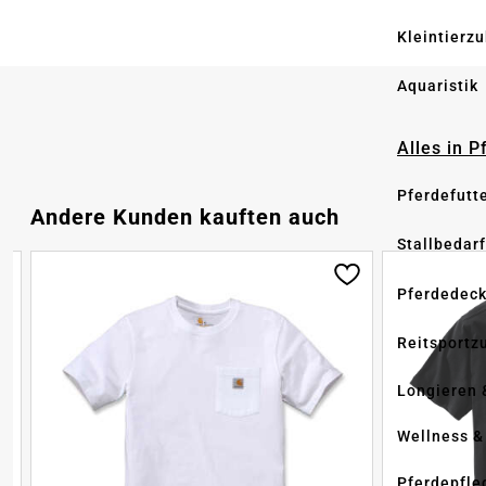
Kleintierz
Aquaristik
Alles in 
Pferdefutt
Produktgalerie überspringen
Andere Kunden kauften auch
Stallbedarf
Pferdedec
Reitsportz
Longieren 
Wellness &
Pferdepfle