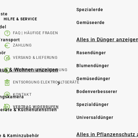
Spezialerde
üste
HILFE & SERVICE
Gemüseerde
del
FAQ | HÄUFIGE FRAGEN
Alles in Dünger anzeige
Transport
ZAHLUNG
hör
Rasendünger
VERSAND & LIEFERUNG
Blumendünger
Haus & Wohnen anzeigen
WIDERRUF & RÜCKSENDUNG
Gemüsedünger
ENTSORGUNG ELEKTROALTGERÄTE
Bodenverbesserer
KONTAKT
ngskamera
Spezialdünger
VERTRAG WIDERRUFEN
eräte & Küchenutensilien
Universaldünger
Alles in Pflanzenschutz
e & Kaminzubehör