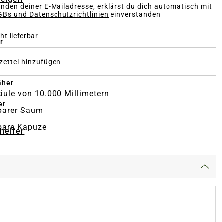
nden deiner E-Mailadresse, erklärst du dich automatisch mit
Bs und Datenschutzrichtlinien
einverstanden
ht lieferbar
r
ettel hinzufügen
äher
ule von 10.000 Millimetern
er
barer Saum
are Kapuze
-helfer