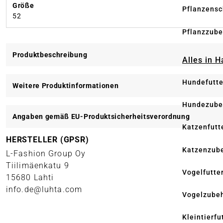
Größe
Pflanzensc
52
Pflanzzube
Produktbeschreibung
Alles in 
Hundefutte
Weitere Produktinformationen
Hundezube
Angaben gemäß EU-Produktsicherheitsverordnung
Katzenfutt
HERSTELLER (GPSR)
Katzenzub
L-Fashion Group Oy
Tiilimäenkatu 9
Vogelfutte
15680 Lahti
info.de@luhta.com
Vogelzube
Kleintierfu