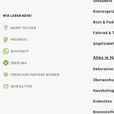
Schaukeln
Kletterger
WIR LEBEN NÄHE!
Boot & Pad
MARKT SUCHEN
Fahrrad & 
PROSPEKT
Angelzube
WHATSAPP
Alles in 
ÜBER UNS
Dekoration
FRANCHISE-PARTNER WERDEN
Überwachu
NEWSLETTER
Haushaltsg
Einkochen
Brennstoff