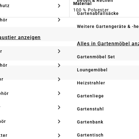
Besen & Rechen
Material
hutz
100 % Polyester
Gartenabfallsäcke
hör
Weitere Gartengeräte & -he
Haustier anzeigen
Alles in Gartenmöbel an
r
Gartenmöbel Set
hör
Loungemöbel
er
Heizstrahler
ehör
Gartenliege
r
Gartenstuhl
hör
Gartenbank
Gartentisch
tter