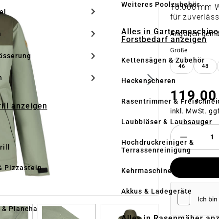
Weiteres Poolzubehör
10.000 mm W
el
für zuverläs
Alles in Gartenmaschine
Angaben gem
n
Forstbedarf anzeigen
auswähle
Größe
ässerung
Kettensägen & Zubehör
46
48
h
Heckenscheren
119,00
Rasentrimmer & Freischnei
rill anzeigen
inkl. MwSt. gg
Laubbläser & Laubsauger
Hochdruckreiniger &
ill
Terrassenreinigung
& Pizzastein
Kehrmaschinen
n
Akkus & Ladegeräte
l & Plancha
Alles in Rasenmäher an