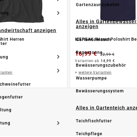
Gartenzaunzubehör
dung
Alles in Gartenbewässe
anzeigen
Landwirtschaft anzeigen
Shirt Herren
ICEPEAK Herren Poloshirt Be
Gartenschlauch
tter
16,99 €
Regentonne
22,99 €
tung
Varianten ab
14,99 €
Bewässerungszubehör
rianten
+
weitere Varianten
Wasserpumpe
Schweinefutter
Bewässerungssystem
iegenfutter
Alles in Gartenteich anz
altung
Teichfischfutter
ltung
Teichpflege