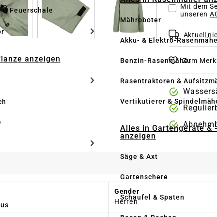
Mit dem Se
e & Feuerschale
unseren
AG
Mähroboter
ör
Aktuell nic
Akku- & Elektro-Rasenmähe
Pflanze anzeigen
Zum Merkz
Benzin-Rasenmäher
Rasentraktoren & Aufsitzm
Wassersä
Vertikutierer & Spindelmäh
ch
Regulier
e
Abnehmb
Alles in Gartengeräte & 
anzeigen
Säge & Axt
Gartenschere
Gender
Schaufel & Spaten
Herren
us