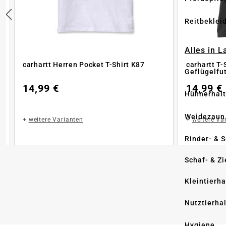
Reitbeklei
Alles in 
carhartt Herren Pocket T-Shirt K87
carhartt T-
Geflügelfu
14,99 €
14,99 €
Hühnerhal
Weidezaun
+
weitere Varianten
+
weitere Va
Rinder- & 
Schaf- & Z
Kleintierh
Nutztierha
Hygiene