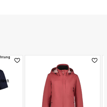
chtung
eigen