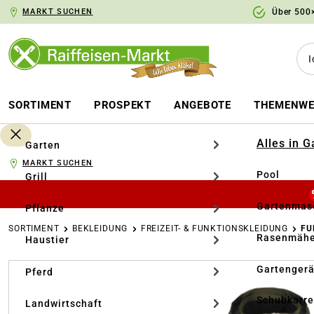
MARKT SUCHEN
Über 500×
springen
Zur Hauptnavigation springen
SORTIMENT
PROSPEKT
ANGEBOTE
THEMENWE
Alles in 
Garten
MARKT SUCHEN
Pool
Grill
Gartenmasc
Pflanze
SORTIMENT
BEKLEIDUNG
FREIZEIT- & FUNKTIONSKLEIDUNG
FU
Rasenmähe
Haustier
Bildergalerie überspringen
Gartengerä
Pferd
Schubkarr
Landwirtschaft