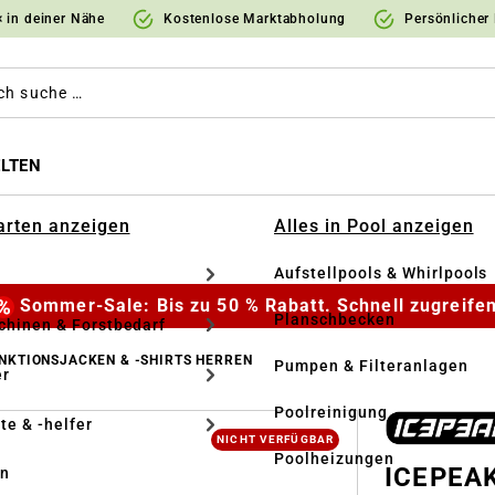
 in deiner Nähe
Kostenlose Marktabholung
Persönlicher
LTEN
Garten anzeigen
Alles in Pool anzeigen
Aufstellpools & Whirlpools
Sommer-Sale: Bis zu 50 % Rabatt. Schnell zugreifen
Planschbecken
hinen & Forstbedarf
NKTIONSJACKEN & -SHIRTS HERREN
Pumpen & Filteranlagen
r
Poolreinigung
te & -helfer
NICHT VERFÜGBAR
Poolheizungen
ICEPEAK
en