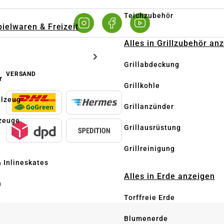
Teichzubehör
pielwaren & Freizeit
Alles in Grillzubehör an
Grillabdeckung
VERSAND
r
Grillkohle
elzeug
Grillanzünder
zeuge
Grillausrüstung
Grillreinigung
& Inlineskates
Alles in Erde anzeigen
n
Torffreie Erde
e
Blumenerde