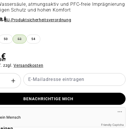
assersäule, atmungsaktiv und PFC‑freie Imprägnierung
sigen Schutz und hohen Komfort
n &
äß
EU‑Produktsicherheitsverordnung
n
50
52
54
(DIESE OPTION IST ZURZEIT NICHT VERFÜGBAR.)
 €
der
f. zzgl.
Versandkosten
BENACHRICHTIGE MICH
Friendly Captcha
zeigen