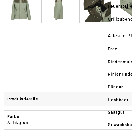
Feuerstell
Grillzubeh
Alles in 
Erde
Rindenmul
Pinienrind
Dünger
Produktdetails
Hochbeet
Saatgut
Farbe
Antikgrün
Gewächsha