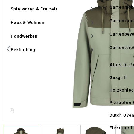
Gartenmöb
Spielwaren & Freizeit
Gartenzau
Haus & Wohnen
Gartenbew
Handwerken
Gartenteic
Bekleidung
Alles in G
Gasgrill
Holzkohlegr
Pizzaofen 
Dutch Ove
Elektrogril