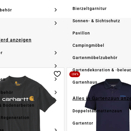
Bierzeltgarnitur
ubehör
Sonnen- & Sichtschutz
Pavillon
Pferd anzeigen
Campingmöbel
er
Gartenmöbelzubehör
Gartendekoration & -beleu
-26%
ken
Gartenhaus
ubehör
Alles in Gartenzaun anz
& Bodenarbeiten
Doppelstabmattenzaun
 Regeneration
Gartentor
ge