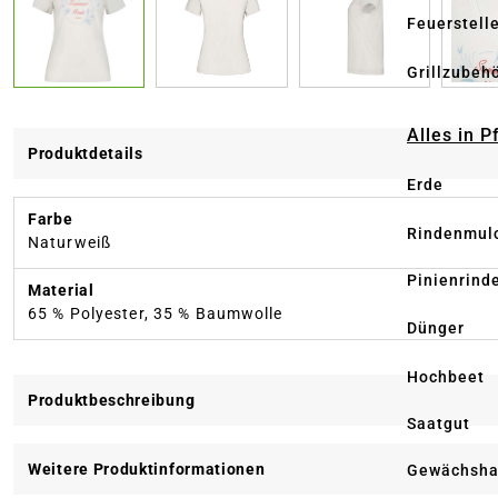
Feuerstell
Grillzubeh
Alles in 
Produktdetails
Erde
Farbe
Rindenmul
Naturweiß
Pinienrind
Material
65 % Polyester, 35 % Baumwolle
Dünger
Hochbeet
Produktbeschreibung
Saatgut
Weitere Produktinformationen
Gewächsha