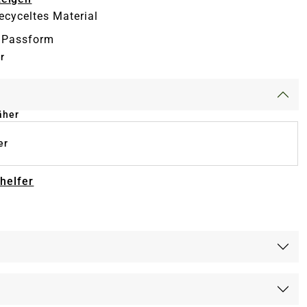
recyceltes Material
 Passform
r
äher
er
-helfer