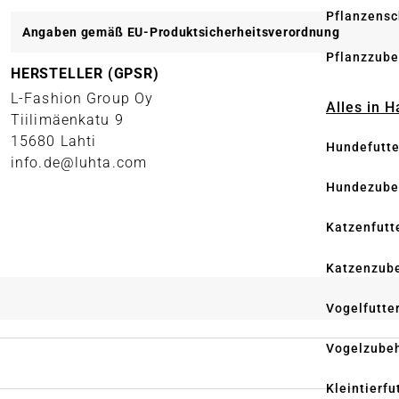
Pflanzensc
Angaben gemäß EU-Produktsicherheitsverordnung
Pflanzzube
HERSTELLER (GPSR)
L-Fashion Group Oy
Alles in 
Tiilimäenkatu 9
15680 Lahti
Hundefutte
info.de@luhta.com
Hundezube
Katzenfutt
Katzenzub
Vogelfutte
Vogelzube
Kleintierfu