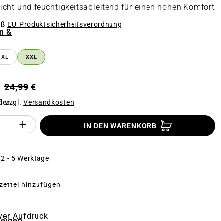
cht und feuchtigkeitsableitend für einen hohen Komfort
äß
EU‑Produktsicherheitsverordnung
n &
n
XL
XXL
€
24,99 €
f. zzgl.
Versandkosten
der
Anzahl des Produktes "%product%": Gi
IN DEN WARENKORB
: 2 - 5 Werktage
ettel hinzufügen
ver Aufdruck
zeigen