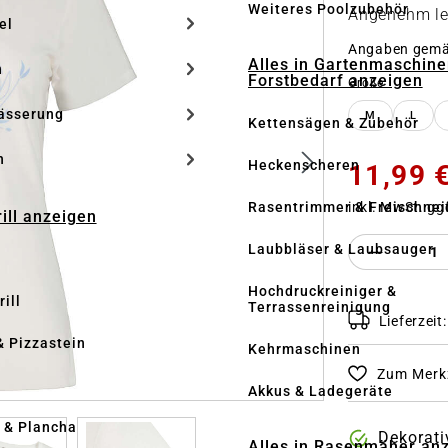
Weiteres Poolzubehör
Angenehm lei
el
Angaben gem
Alles in Gartenmaschine
n
Forstbedarf anzeigen
auswähle
Größe
ässerung
M
L
Kettensägen & Zubehör
h
Heckenscheren
11,99 
inkl. MwSt. gg
Rasentrimmer & Freischnei
rill anzeigen
Produkt 
Laubbläser & Laubsauger
Hochdruckreiniger &
ill
Terrassenreinigung
Lieferzeit
& Pizzastein
Kehrmaschinen
Zum Merkz
n
Akkus & Ladegeräte
l & Plancha
Dekorati
Alles in Rasenmäher an