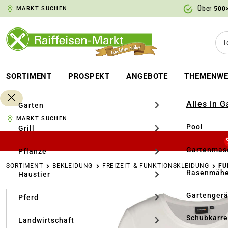
MARKT SUCHEN
Über 500×
springen
Zur Hauptnavigation springen
SORTIMENT
PROSPEKT
ANGEBOTE
THEMENWE
Alles in 
Garten
MARKT SUCHEN
Pool
Grill
Gartenmasc
Pflanze
SORTIMENT
BEKLEIDUNG
FREIZEIT- & FUNKTIONSKLEIDUNG
FU
Rasenmähe
Haustier
Bildergalerie überspringen
Gartengerä
Pferd
Schubkarr
Landwirtschaft