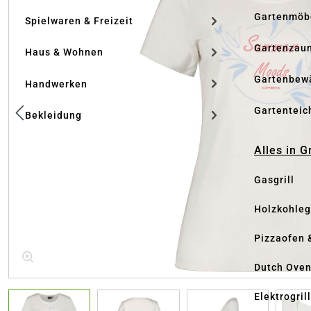
Gartenmöb
Spielwaren & Freizeit
Gartenzau
Haus & Wohnen
Gartenbew
Handwerken
Gartenteic
Bekleidung
Alles in G
Gasgrill
Holzkohlegr
Pizzaofen 
Dutch Ove
Elektrogril