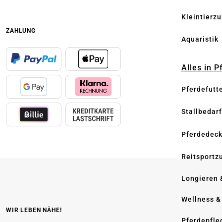
Kleintierz
ZAHLUNG
Aquaristik
Alles in 
Pferdefutt
Stallbedarf
Pferdedec
Reitsportz
Longieren 
Wellness &
WIR LEBEN NÄHE!
Pferdepfle