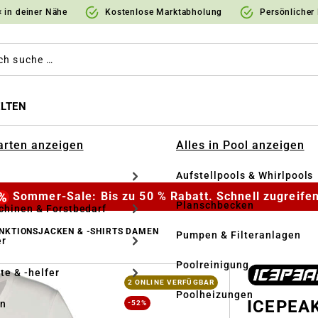
 in deiner Nähe
Kostenlose Marktabholung
Persönlicher
LTEN
Garten anzeigen
Alles in Pool anzeigen
Aufstellpools & Whirlpools
Sommer-Sale: Bis zu 50 % Rabatt. Schnell zugreifen
Planschbecken
hinen & Forstbedarf
NKTIONSJACKEN & -SHIRTS DAMEN
Pumpen & Filteranlagen
r
Poolreinigung
te & -helfer
2 ONLINE VERFÜGBAR
Poolheizungen
ICEPEAK
en
-52%