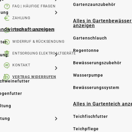
Gartenzaunzubehör
FAQ | HÄUFIGE FRAGEN
dung
ZAHLUNG
Alles in Gartenbewässe
anzeigen
Landwirtschaft anzeigen
VERSAND & LIEFERUNG
Gartenschlauch
tter
WIDERRUF & RÜCKSENDUNG
Regentonne
ENTSORGUNG ELEKTROALTGERÄTE
tung
Bewässerungszubehör
KONTAKT
Wasserpumpe
VERTRAG WIDERRUFEN
Schweinefutter
Bewässerungssystem
iegenfutter
Alles in Gartenteich anz
altung
Teichfischfutter
ltung
Teichpflege