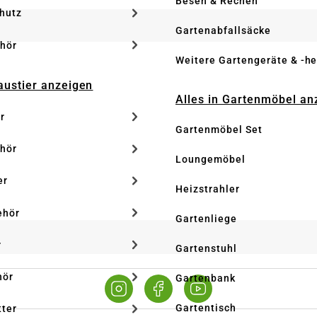
Besen & Rechen
hutz
Gartenabfallsäcke
hör
Weitere Gartengeräte & -he
Haustier anzeigen
Alles in Gartenmöbel an
r
Gartenmöbel Set
hör
Loungemöbel
er
Heizstrahler
ehör
Gartenliege
r
Gartenstuhl
hör
Gartenbank
Gartentisch
tter