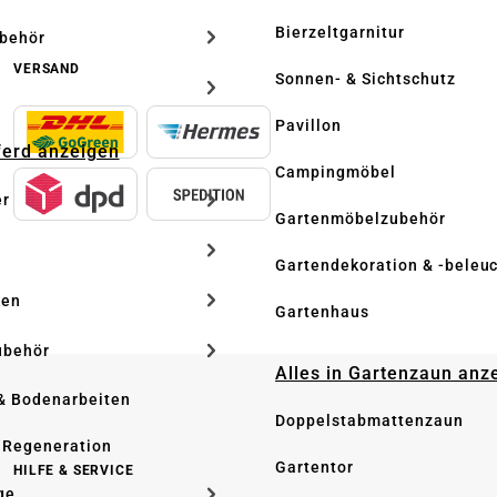
Bierzeltgarnitur
ubehör
VERSAND
Sonnen- & Sichtschutz
Pavillon
Pferd anzeigen
Campingmöbel
er
Gartenmöbelzubehör
Gartendekoration & -beleu
ken
Gartenhaus
ubehör
Alles in Gartenzaun anz
& Bodenarbeiten
Doppelstabmattenzaun
 Regeneration
Gartentor
HILFE & SERVICE
ge