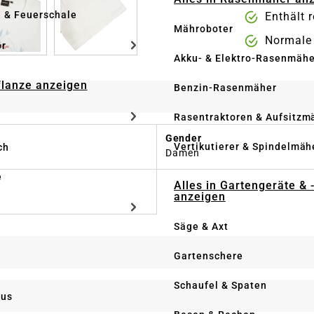
e & Feuerschale
Enthält 
Mähroboter
Normale
ör
Akku- & Elektro-Rasenmähe
Pflanze anzeigen
Benzin-Rasenmäher
Rasentraktoren & Aufsitzm
Gender
Vertikutierer & Spindelmäh
ch
Damen
e
Alles in Gartengeräte & 
anzeigen
Säge & Axt
Gartenschere
Schaufel & Spaten
us