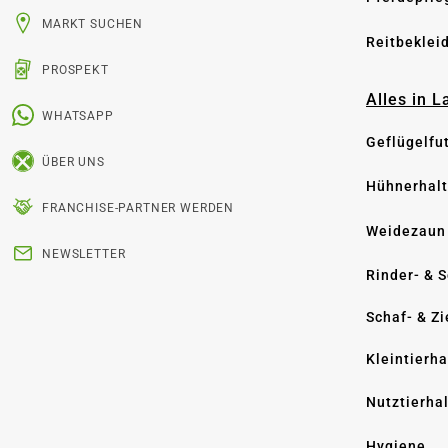
MARKT SUCHEN
Reitbeklei
PROSPEKT
Alles in 
WHATSAPP
Geflügelfu
ÜBER UNS
Hühnerhal
FRANCHISE-PARTNER WERDEN
Weidezaun
NEWSLETTER
Rinder- & 
Schaf- & Z
Kleintierh
Nutztierha
Hygiene