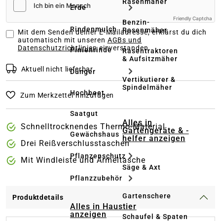
Rasenmäher
Erde
Friendly Captcha
Benzin-
Rindenmulch
Rasenmäher
Mit dem Senden deiner E-Mailadresse, erklärst du dich
automatisch mit unseren
AGBs und
Datenschutzrichtlinien
einverstanden
Pinienrinde
Rasentraktoren
& Aufsitzmäher
Aktuell nicht lieferbar
Dünger
Vertikutierer &
Spindelmäher
Hochbeet
Zum Merkzettel hinzufügen
Saatgut
Alles in
Schnelltrocknendes Thermo-Material
Gartengeräte & -
Gewächshaus
helfer anzeigen
Drei Reißverschlusstaschen
Pflanzenschutz
Mit Windleiste und Ärmeltasche
Säge & Axt
Pflanzzubehör
Gartenschere
Produktdetails
Alles in Haustier
anzeigen
Schaufel & Spaten