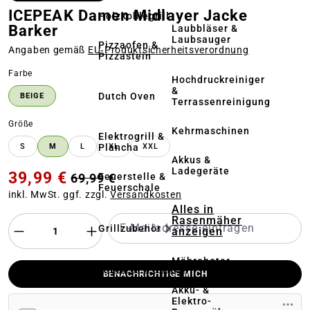
ICEPEAK Damen Midlayer Jacke
Holzkohlegrill
Barker
Laubbläser &
Laubsauger
Pizzaofen &
Angaben gemäß
EU‑Produktsicherheitsverordnung
Pizzastein
auswählen
Farbe
Hochdruckreiniger
&
Dutch Oven
BEIGE
Terrassenreinigung
auswählen
Größe
Kehrmaschinen
Elektrogrill &
Plancha
S
M
L
XL
XXL
Akkus &
Ladegeräte
39,99 €
Feuerstelle &
69,99 €
Feuerschale
inkl. MwSt. ggf. zzgl.
Versandkosten
Alles in
Rasenmäher
Grillzubehör
anzeigen
Mähroboter
Alles in Pflanze
BENACHRICHTIGE MICH
anzeigen
Akku- &
Elektro-