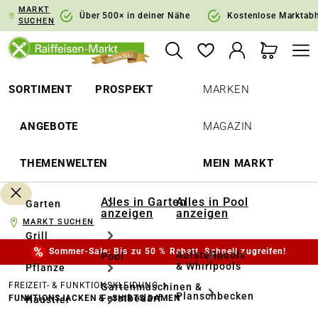
MARKT
springen
Zur Hauptnavigation springen
Über 500× in deiner Nähe
Kostenlose Marktab
SUCHEN
SORTIMENT
PROSPEKT
MARKEN
ANGEBOTE
MAGAZIN
THEMENWELTEN
MEIN MARKT
Alles in Garten
Alles in Pool
Garten
anzeigen
anzeigen
MARKT SUCHEN
Grill
Sommer-Sale: Bis zu 50 % Rabatt. Schnell zugreifen!
Aufstellpools
Pool
& Whirlpools
Pflanze
FREIZEIT- & FUNKTIONSKLEIDUNG
Gartenmaschinen &
Planschbecken
Forstbedarf
FUNKTIONSJACKEN & -SHIRTS DAMEN
Haustier