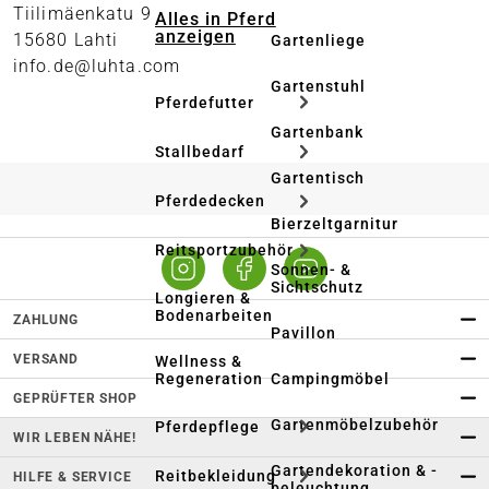
Tiilimäenkatu 9
Alles in Pferd
anzeigen
15680 Lahti
Gartenliege
info.de@luhta.com
Gartenstuhl
Pferdefutter
Gartenbank
Stallbedarf
Gartentisch
Pferdedecken
Bierzeltgarnitur
Reitsportzubehör
Sonnen- &
Sichtschutz
Longieren &
Bodenarbeiten
ZAHLUNG
Pavillon
VERSAND
Wellness &
Regeneration
Campingmöbel
GEPRÜFTER SHOP
Gartenmöbelzubehör
Pferdepflege
WIR LEBEN NÄHE!
Gartendekoration & -
Reitbekleidung
HILFE & SERVICE
beleuchtung