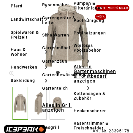
Pumpen &
Rasenmäher
Pferd
Bildergalerie überspringen
Filteranlagen
NICHT VERFÜGBAR
-43%
Gartengeräte & -
Landwirtschaft
Poolreinigung
helfer
Spielwaren &
Poolheizungen
Schubkarren
Freizeit
Weiteres
Gartenmöbel
Haus &
Poolzubehör
Wohnen
Gartenzaun
Alles in
Handwerken
Gartenmaschinen
Gartenbewässerung
& Forstbedarf
anzeigen
Bekleidung
Gartenteich
Kettensägen &
Zubehör
Alles in Grill
anzeigen
Heckenscheren
Rasentrimmer &
Gasgrill
Freischneider
Art.-Nr. 23395178