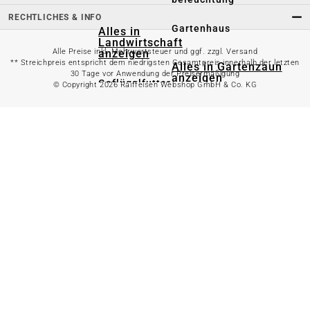
RECHTLICHES & INFO
Gartenhaus
Alles in
Landwirtschaft
anzeigen
Alle Preise inkl. Mehrwertsteuer und ggf. zzgl. Versand
** Streichpreis entspricht dem niedrigsten Gesamtpreis innerhalb der letzten
Alles in Gartenzaun
30 Tage vor Anwendung der Preisermäßigung
anzeigen
Geflügelfutter
© Copyright 2026 Raiffeisen Webshop GmbH & Co. KG
Hühnerhaltung
Doppelstabmattenzaun
Weidezaun
Gartentor
Rinder- &
Gartenzaunzubehör
Schweinefutter
Alles in
Schaf- &
Gartenbewässerung
Ziegenfutter
anzeigen
Kleintierhaltung
Gartenschlauch
Nutztierhaltung
Regentonne