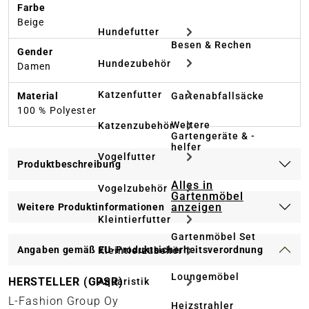
Farbe
Beige
Hundefutter
Besen & Rechen
Gender
Hundezubehör
Damen
Katzenfutter
Material
Gartenabfallsäcke
100 % Polyester
Weitere
Katzenzubehör
Gartengeräte & -
helfer
Vogelfutter
Produktbeschreibung
Alles in
Vogelzubehör
Gartenmöbel
anzeigen
Weitere Produktinformationen
Kleintierfutter
Gartenmöbel Set
Angaben gemäß EU-Produktsicherheitsverordnung
Kleintierzubehör
Loungemöbel
HERSTELLER (GPSR)
Aquaristik
L-Fashion Group Oy
Heizstrahler