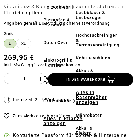
Vibrations- & Kühlgamaschen zur unterstützenden
Holzkohlegrill
Pferdebeinpflege
Laubbläser &
Laubsauger
Pizzaofen &
Angaben gemäß
EU‑Produktsicherheitsverordnung
Pizzastein
auswählen
Größe
Hochdruckreiniger
&
Dutch Oven
L
XL
Terrassenreinigung
269,95 €
Kehrmaschinen
Elektrogrill &
inkl. MwSt. ggf. zzgl.
Versandkosten
Plancha
Akkus &
Ladegeräte
Produkt Anzahl des Produktes "%product%
Feuerstelle &
IN DEN WARENKORB
Feuerschale
Alles in
Rasenmäher
Lieferzeit: 2 - 5 Werktage
Grillzubehör
anzeigen
Mähroboter
Zum Merkzettel hinzufügen
Alles in Pflanze
anzeigen
Akku- &
Elektro-
Konturierte Passform für Vorder- & Hinterbeine