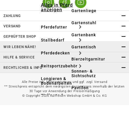
Alles in Pferd
anzeigen
Gartenliege
ZAHLUNG
Gartenstuhl
VERSAND
Pferdefutter
Gartenbank
GEPRÜFTER SHOP
Stallbedarf
Gartentisch
WIR LEBEN NÄHE!
Pferdedecken
HILFE & SERVICE
Bierzeltgarnitur
Reitsportzubehör
RECHTLICHES & INFO
Sonnen- &
Sichtschutz
Longieren &
Alle Preise inkl. Mehrwertsteuer und ggf. zzgl. Versand
Bodenarbeiten
** Streichpreis entspricht dem niedrigsten Gesamtpreis innerhalb der letzten
Pavillon
30 Tage vor Anwendung der Preisermäßigung
Wellness &
© Copyright 2026 Raiffeisen Webshop GmbH & Co. KG
Regeneration
Campingmöbel
Gartenmöbelzubehör
Pferdepflege
Gartendekoration & -
Reitbekleidung
beleuchtung