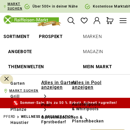
MARKT
springen
Zur Hauptnavigation springen
Über 500× in deiner Nähe
Kostenlose Marktab
SUCHEN
SORTIMENT
PROSPEKT
MARKEN
ANGEBOTE
MAGAZIN
THEMENWELTEN
MEIN MARKT
Alles in Garten
Alles in Pool
Garten
anzeigen
anzeigen
MARKT SUCHEN
Grill
Sommer-Sale: Bis zu 50 % Rabatt. Schnell zugreifen!
Aufstellpools
Pool
& Whirlpools
Pflanze
PFERD
WELLNESS & REGENERATION
Gartenmaschinen &
Planschbecken
Forstbedarf
Haustier