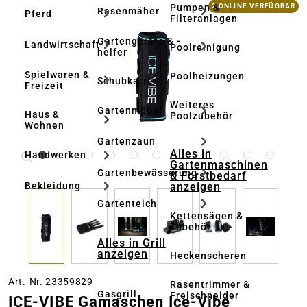
Bildergalerie überspringen
Pumpen &
2 ONLINE VERFÜGBAR
Rasenmäher
Pferd
Filteranlagen
Gartengeräte & -
Landwirtschaft
Poolreinigung
helfer
Spielwaren &
Poolheizungen
Schubkarren
Freizeit
Weiteres
Gartenmöbel
Haus &
Poolzubehör
Wohnen
Gartenzaun
Alles in
Handwerken
Gartenmaschinen
Gartenbewässerung
& Forstbedarf
anzeigen
Bekleidung
Gartenteich
Kettensägen &
Zubehör
Alles in Grill
anzeigen
Heckenscheren
Art.-Nr. 23359829
Rasentrimmer &
Gasgrill
Freischneider
ICE-VIBE Gamaschen Ice-Vibe