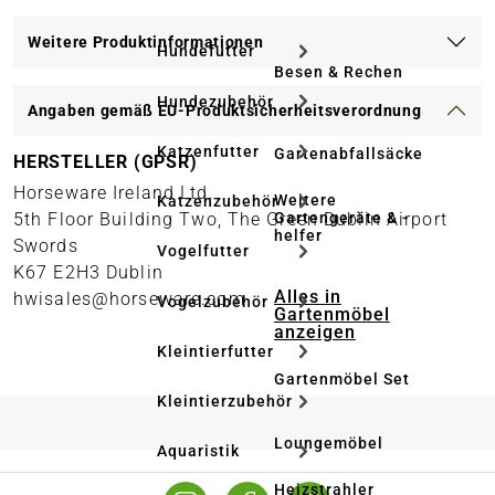
Weitere Produktinformationen
Hundefutter
Besen & Rechen
Hundezubehör
Angaben gemäß EU-Produktsicherheitsverordnung
Katzenfutter
Gartenabfallsäcke
HERSTELLER (GPSR)
Horseware Ireland Ltd.
Weitere
Katzenzubehör
Gartengeräte & -
5th Floor Building Two, The Green Dublin Airport
helfer
Swords
Vogelfutter
K67 E2H3 Dublin
Alles in
hwisales@horseware.com
Vogelzubehör
Gartenmöbel
anzeigen
Kleintierfutter
Gartenmöbel Set
Kleintierzubehör
Loungemöbel
Aquaristik
Heizstrahler