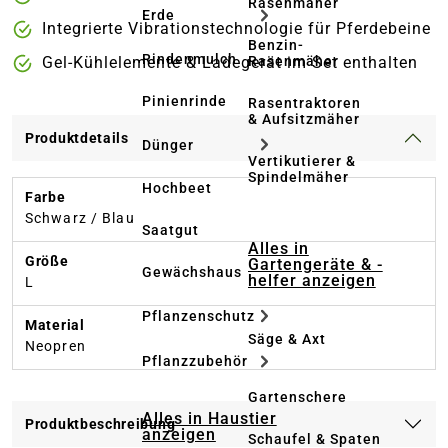
Rasenmäher
Erde
Integrierte Vibrationstechnologie für Pferdebeine
Benzin-
Rindenmulch
Rasenmäher
Gel-Kühlelemente & Ladegerät im Set enthalten
Pinienrinde
Rasentraktoren
& Aufsitzmäher
Produktdetails
Dünger
Vertikutierer &
Spindelmäher
Hochbeet
Farbe
Schwarz / Blau
Saatgut
Alles in
Größe
Gartengeräte & -
Gewächshaus
helfer anzeigen
L
Pflanzenschutz
Material
Säge & Axt
Neopren
Pflanzzubehör
Gartenschere
Alles in Haustier
Produktbeschreibung
anzeigen
Schaufel & Spaten