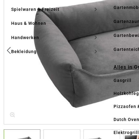
Gartenmöb
Spielwaren & Freizeit
Gartenzau
Haus & Wohnen
Gartenbew
Handwerken
Gartenteic
Bekleidung
Alles in G
Gasgrill
Holzkohlegr
Pizzaofen 
Dutch Ove
Elektrogril