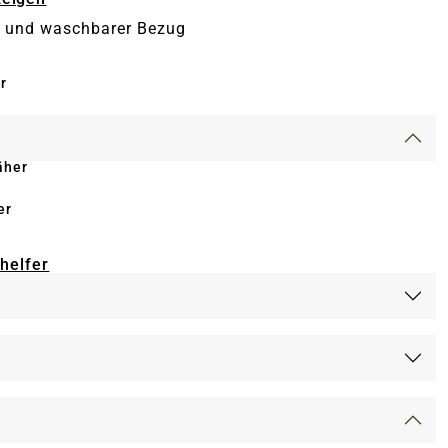
 und waschbarer Bezug
r
äher
er
-helfer