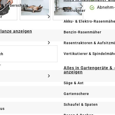
e & Feuerschale
Abnehm-
Mähroboter
ör
Akku- & Elektro-Rasenmähe
Pflanze anzeigen
Benzin-Rasenmäher
Rasentraktoren & Aufsitzm
Vertikutierer & Spindelmäh
ch
e
Alles in Gartengeräte & 
anzeigen
Säge & Axt
Gartenschere
Schaufel & Spaten
us