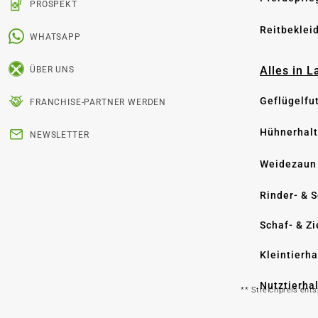
PROSPEKT
Reitbeklei
WHATSAPP
Alles in 
ÜBER UNS
Geflügelfu
FRANCHISE-PARTNER WERDEN
Hühnerhal
NEWSLETTER
Weidezaun
Rinder- & 
Schaf- & Z
Kleintierh
Nutztierha
** Streichpreis ent
Hygiene