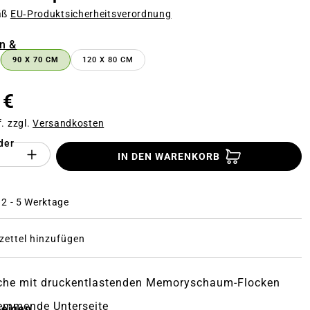
äß
EU‑Produktsicherheitsverordnung
n
n &
90 X 70 CM
120 X 80 CM
 €
f. zzgl.
Versandkosten
der
Anzahl des Produktes "%product%": Gi
IN DEN WARENKORB
: 2 - 5 Werktage
ettel hinzufügen
äche mit druckentlastenden Memoryschaum-Flocken
emmende Unterseite
zeigen