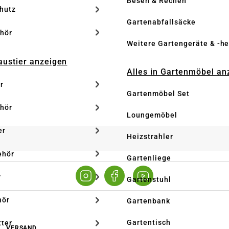
Besen & Rechen
hutz
Gartenabfallsäcke
hör
Weitere Gartengeräte & -he
Haustier anzeigen
Alles in Gartenmöbel an
r
Gartenmöbel Set
hör
Loungemöbel
er
Heizstrahler
ehör
Gartenliege
r
Gartenstuhl
hör
Gartenbank
Gartentisch
tter
VERSAND