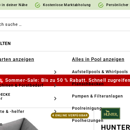
 in deiner Nähe
Kostenlose Marktabholung
Persönlicher
LTEN
Garten anzeigen
Alles in Pool anzeigen
Aufstellpools & Whirlpools
Sommer-Sale: Bis zu 50 % Rabatt. Schnell zugreifen
Planschbecken
hinen & Forstbedarf
DECKE
Pumpen & Filteranlagen
r
Poolreinigung
te & -helfer
4 ONLINE VERFÜGBAR
Poolheizungen
en
HUNTER 