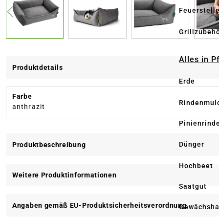
Feuerstell
Grillzubeh
Alles in 
Produktdetails
Erde
Farbe
Rindenmul
anthrazit
Pinienrind
Dünger
Produktbeschreibung
Hochbeet
Weitere Produktinformationen
Saatgut
Angaben gemäß EU-Produktsicherheitsverordnung
Gewächsha