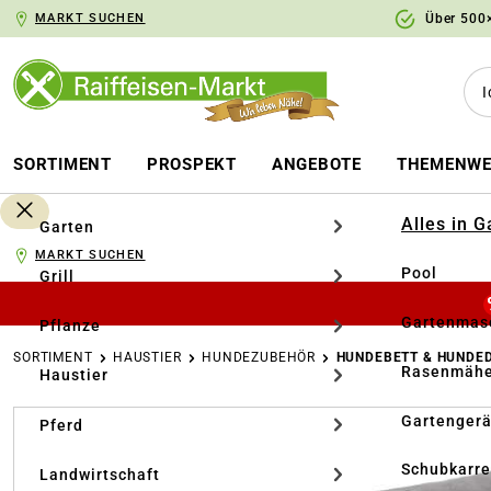
MARKT SUCHEN
Über 500×
springen
Zur Hauptnavigation springen
SORTIMENT
PROSPEKT
ANGEBOTE
THEMENWE
Alles in 
Garten
MARKT SUCHEN
Pool
Grill
Gartenmasc
Pflanze
SORTIMENT
HAUSTIER
HUNDEZUBEHÖR
HUNDEBETT & HUNDE
Rasenmähe
Haustier
Bildergalerie überspringen
Gartengerä
Pferd
Schubkarr
Landwirtschaft