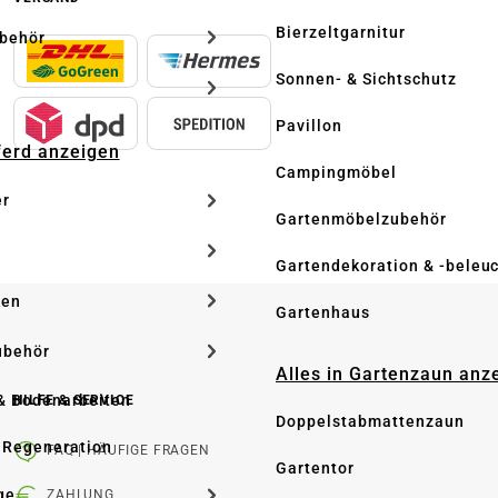
Bierzeltgarnitur
ubehör
Sonnen- & Sichtschutz
Pavillon
Pferd anzeigen
Campingmöbel
er
Gartenmöbelzubehör
Gartendekoration & -beleu
ken
Gartenhaus
ubehör
Alles in Gartenzaun anz
& Bodenarbeiten
HILFE & SERVICE
Doppelstabmattenzaun
 Regeneration
FAQ | HÄUFIGE FRAGEN
Gartentor
ge
ZAHLUNG