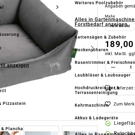
Weiteres Poolzubehör
Angaben gem
el
auswähle
Maße
Alles in Gartenmaschine
n
Forstbedarf anzeigen
70 X 50 CM
ässerung
Kettensägen & Zubehör
189,00
h
Heckenscheren
inkl. MwSt. gg
Rasentrimmer & Freischnei
rill anzeigen
Produkt 
Laubbläser & Laubsauger
Hochdruckreiniger &
Lieferzeit
ill
Terrassenreinigung
& Pizzastein
Zum Merkz
Kehrmaschinen
n
Akkus & Ladegeräte
Liegefl
l & Plancha
Rutschh
Alles in Rasenmäher an