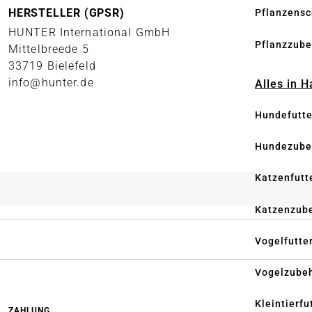
HERSTELLER (GPSR)
Pflanzensc
HUNTER International GmbH
Pflanzzube
Mittelbreede 5
33719 Bielefeld
info@hunter.de
Alles in 
Hundefutte
Hundezube
Katzenfutt
Katzenzub
Vogelfutte
Vogelzube
Kleintierfu
ZAHLUNG