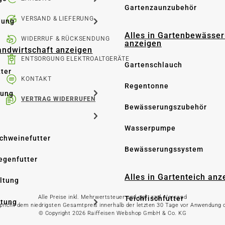
Gartenzaunzubehör
VERSAND & LIEFERUNG
dung
Alles in Gartenbewässe
WIDERRUF & RÜCKSENDUNG
anzeigen
Landwirtschaft anzeigen
ENTSORGUNG ELEKTROALTGERÄTE
Gartenschlauch
tter
KONTAKT
Regentonne
tung
VERTRAG WIDERRUFEN
Bewässerungszubehör
Wasserpumpe
Schweinefutter
Bewässerungssystem
iegenfutter
Alles in Gartenteich anz
altung
Alle Preise inkl. Mehrwertsteuer und ggf. zzgl. Versand
Teichfischfutter
ltung
spricht dem niedrigsten Gesamtpreis innerhalb der letzten 30 Tage vor Anwendung
© Copyright 2026 Raiffeisen Webshop GmbH & Co. KG
Teichpflege