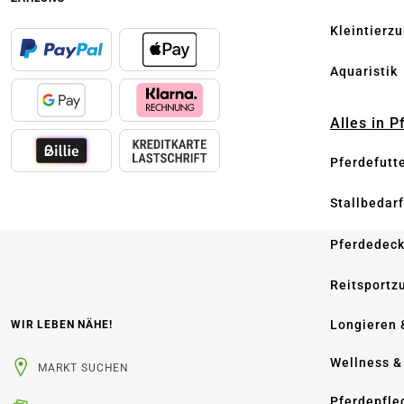
Kleintierz
Aquaristik
Alles in 
Pferdefutt
Stallbedarf
Pferdedec
Reitsportz
Longieren 
WIR LEBEN NÄHE!
Wellness &
MARKT SUCHEN
Pferdepfle