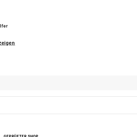
lfer
zeigen
GEPRÜFTER SHOP