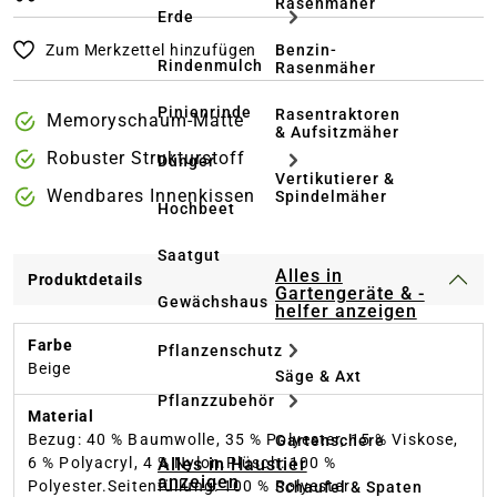
Rasenmäher
Erde
Zum Merkzettel hinzufügen
Benzin-
Rindenmulch
Rasenmäher
Pinienrinde
Rasentraktoren
Memoryschaum-Matte
& Aufsitzmäher
Robuster Strukturstoff
Dünger
Vertikutierer &
Wendbares Innenkissen
Spindelmäher
Hochbeet
Saatgut
Alles in
Produktdetails
Gartengeräte & -
Gewächshaus
helfer anzeigen
Farbe
Pflanzenschutz
Beige
Säge & Axt
Pflanzzubehör
Material
Bezug: 40 % Baumwolle, 35 % Polyester, 15 % Viskose,
Gartenschere
Alles in Haustier
6 % Polyacryl, 4 % Nylon.Plüsch: 100 %
anzeigen
Polyester.Seitenfüllung: 100 % Polyester
Schaufel & Spaten