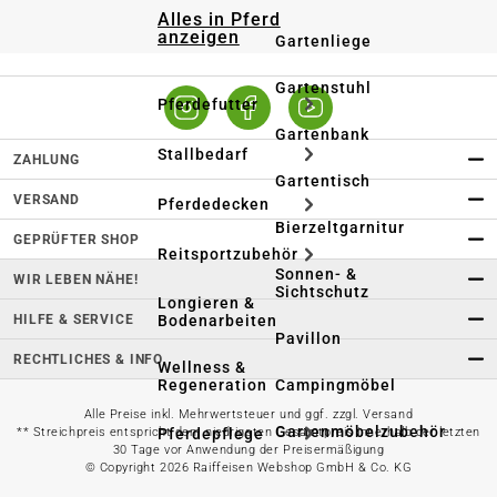
Alles in Pferd
anzeigen
Gartenliege
Gartenstuhl
Pferdefutter
Gartenbank
Stallbedarf
ZAHLUNG
Gartentisch
VERSAND
Pferdedecken
Bierzeltgarnitur
GEPRÜFTER SHOP
Reitsportzubehör
Sonnen- &
WIR LEBEN NÄHE!
Sichtschutz
Longieren &
HILFE & SERVICE
Bodenarbeiten
Pavillon
RECHTLICHES & INFO
Wellness &
Regeneration
Campingmöbel
Alle Preise inkl. Mehrwertsteuer und ggf. zzgl. Versand
Gartenmöbelzubehör
Pferdepflege
** Streichpreis entspricht dem niedrigsten Gesamtpreis innerhalb der letzten
30 Tage vor Anwendung der Preisermäßigung
© Copyright 2026 Raiffeisen Webshop GmbH & Co. KG
Gartendekoration & -
Reitbekleidung
beleuchtung