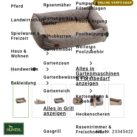
Bildergalerie überspringen
Pumpen &
2 ONLINE VERFÜGBAR
Rasenmäher
Pferd
Filteranlagen
Gartengeräte & -
Landwirtschaft
Poolreinigung
helfer
Spielwaren &
Poolheizungen
Schubkarren
Freizeit
Weiteres
Gartenmöbel
Haus &
Poolzubehör
Wohnen
Gartenzaun
Alles in
Handwerken
Gartenmaschinen
Gartenbewässerung
& Forstbedarf
anzeigen
Bekleidung
Gartenteich
Kettensägen &
Zubehör
Alles in Grill
anzeigen
Heckenscheren
Rasentrimmer &
Gasgrill
Art.-Nr. 23345422
Freischneider