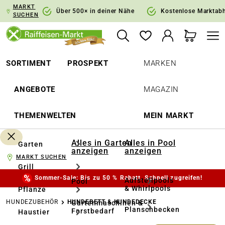
MARKT
springen
Zur Hauptnavigation springen
Über 500× in deiner Nähe
Kostenlose Marktab
SUCHEN
SORTIMENT
PROSPEKT
MARKEN
ANGEBOTE
MAGAZIN
THEMENWELTEN
MEIN MARKT
Alles in Garten
Alles in Pool
Garten
anzeigen
anzeigen
MARKT SUCHEN
Grill
Sommer-Sale: Bis zu 50 % Rabatt. Schnell zugreifen!
Aufstellpools
Pool
& Whirlpools
Pflanze
HUNDEZUBEHÖR
HUNDEBETT & HUNDEDECKE
Gartenmaschinen &
Planschbecken
Forstbedarf
Haustier