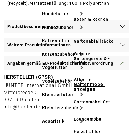
(recycelt).Matratzenfüllung: 100 % Polyurethan
Hundefutter
Besen & Rechen
Produktbeschreibung
Hundezubehör
Katzenfutter
Gartenabfallsäcke
Weitere Produktinformationen
Weitere
Katzenzubehör
Gartengeräte & -
helfer
Angaben gemäß EU-Produktsicherheitsverordnung
Vogelfutter
HERSTELLER (GPSR)
Alles in
Vogelzubehör
Gartenmöbel
HUNTER International GmbH
anzeigen
Mittelbreede 5
Kleintierfutter
33719 Bielefeld
Gartenmöbel Set
info@hunter.de
Kleintierzubehör
Loungemöbel
Aquaristik
Heizstrahler