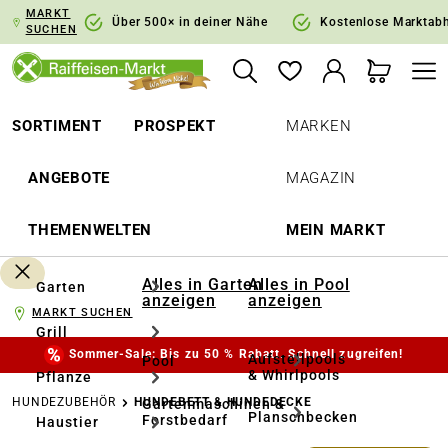
MARKT
springen
Zur Hauptnavigation springen
Über 500× in deiner Nähe
Kostenlose Marktab
SUCHEN
SORTIMENT
PROSPEKT
MARKEN
ANGEBOTE
MAGAZIN
THEMENWELTEN
MEIN MARKT
Alles in Garten
Alles in Pool
Garten
anzeigen
anzeigen
MARKT SUCHEN
Grill
Sommer-Sale: Bis zu 50 % Rabatt. Schnell zugreifen!
Aufstellpools
Pool
& Whirlpools
Pflanze
HUNDEZUBEHÖR
HUNDEBETT & HUNDEDECKE
Gartenmaschinen &
Planschbecken
Forstbedarf
Haustier