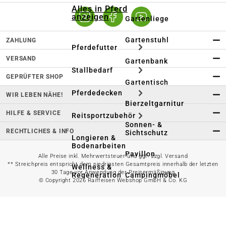
Alles in Pferd
anzeigen
Gartenliege
Gartenstuhl
ZAHLUNG
Pferdefutter
VERSAND
Gartenbank
Stallbedarf
GEPRÜFTER SHOP
Gartentisch
Pferdedecken
WIR LEBEN NÄHE!
Bierzeltgarnitur
HILFE & SERVICE
Reitsportzubehör
Sonnen- &
RECHTLICHES & INFO
Sichtschutz
Longieren &
Bodenarbeiten
Pavillon
Alle Preise inkl. Mehrwertsteuer und ggf. zzgl. Versand
** Streichpreis entspricht dem niedrigsten Gesamtpreis innerhalb der letzten
Wellness &
30 Tage vor Anwendung der Preisermäßigung
Regeneration
Campingmöbel
© Copyright 2026 Raiffeisen Webshop GmbH & Co. KG
Gartenmöbelzubehör
Pferdepflege
Gartendekoration & -
Reitbekleidung
beleuchtung