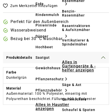
Rasenmäher
Erde
Zum Merkzettel hinzufügen
Benzin-
Rindenmulch
Rasenmäher
Perfekt für den Außenbereich
Pinienrinde
Rasentraktoren
& Aufsitzmäher
Wasserabweisend
Dünger
Bezug bei 30 °C waschbar
Vertikutierer &
Spindelmäher
Hochbeet
Produktdetails
Saatgut
Alles in
Gartengeräte & -
Gewächshaus
helfer anzeigen
Farbe
Dunkelgrün
Pflanzenschutz
Säge & Axt
Material
Pflanzzubehör
Außenmaterial: 100 % Polyester, einseitig mit
Polyurethan beschichtet.Füllung: 100 % Polyester
Gartenschere
Alles in Haustier
anzeigen
Schaufel & Spaten