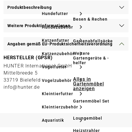
Produktbeschreibung
Hundefutter
Besen & Rechen
Weitere Produktinformationen
Hundezubehör
Katzenfutter
Gartenabfallsäcke
Angaben gemäß EU-Produktsicherheitsverordnung
Weitere
Katzenzubehör
HERSTELLER (GPSR)
Gartengeräte & -
helfer
HUNTER International GmbH
Vogelfutter
Mittelbreede 5
Alles in
33719 Bielefeld
Vogelzubehör
Gartenmöbel
info@hunter.de
anzeigen
Kleintierfutter
Gartenmöbel Set
Kleintierzubehör
Loungemöbel
Aquaristik
Heizstrahler