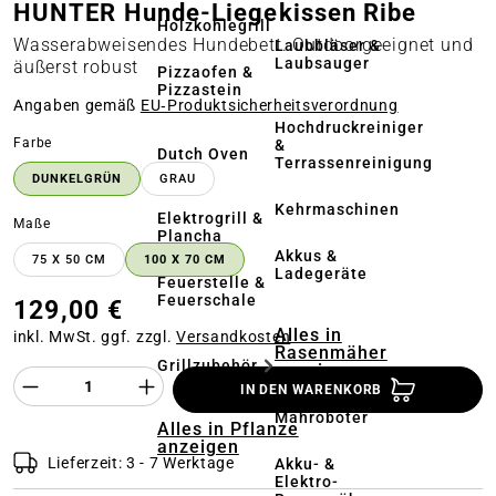
HUNTER Hunde-Liegekissen Ribe
Holzkohlegrill
Wasserabweisendes Hundebett. Outdoorgeeignet und
Laubbläser &
Laubsauger
äußerst robust
Pizzaofen &
Pizzastein
Angaben gemäß
EU‑Produktsicherheitsverordnung
Hochdruckreiniger
auswählen
Farbe
&
Dutch Oven
Terrassenreinigung
DUNKELGRÜN
GRAU
Kehrmaschinen
Elektrogrill &
auswählen
Maße
Plancha
Akkus &
75 X 50 CM
100 X 70 CM
Ladegeräte
Feuerstelle &
Feuerschale
129,00 €
Alles in
inkl. MwSt. ggf. zzgl.
Versandkosten
Rasenmäher
Grillzubehör
anzeigen
Produkt Anzahl des Produktes "%product%
IN DEN WARENKORB
Mähroboter
Alles in Pflanze
anzeigen
Lieferzeit: 3 - 7 Werktage
Akku- &
Elektro-