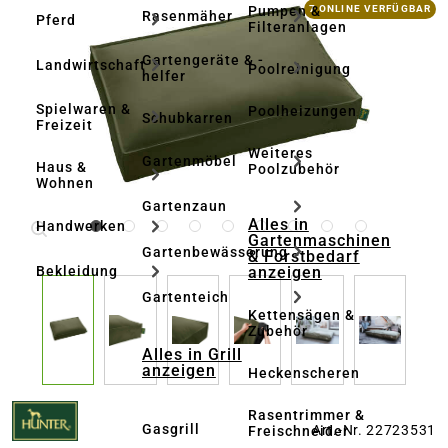
Bildergalerie überspringen
Pumpen &
7 ONLINE VERFÜGBAR
Rasenmäher
Pferd
Filteranlagen
Gartengeräte & -
Landwirtschaft
Poolreinigung
helfer
Spielwaren &
Poolheizungen
Schubkarren
Freizeit
Weiteres
Gartenmöbel
Haus &
Poolzubehör
Wohnen
Gartenzaun
Alles in
Handwerken
Gartenmaschinen
Gartenbewässerung
& Forstbedarf
anzeigen
Bekleidung
Gartenteich
Kettensägen &
Zubehör
Alles in Grill
anzeigen
Heckenscheren
Rasentrimmer &
Gasgrill
Art.-Nr. 22723531
Freischneider