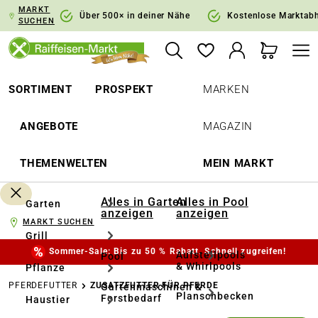
MARKT
springen
Zur Hauptnavigation springen
Über 500× in deiner Nähe
Kostenlose Marktab
SUCHEN
SORTIMENT
PROSPEKT
MARKEN
ANGEBOTE
MAGAZIN
THEMENWELTEN
MEIN MARKT
Alles in Garten
Alles in Pool
Garten
anzeigen
anzeigen
MARKT SUCHEN
Grill
Sommer-Sale: Bis zu 50 % Rabatt. Schnell zugreifen!
Aufstellpools
Pool
& Whirlpools
Pflanze
PFERDEFUTTER
ZUSATZFUTTER FÜR PFERDE
Gartenmaschinen &
Planschbecken
Forstbedarf
Haustier