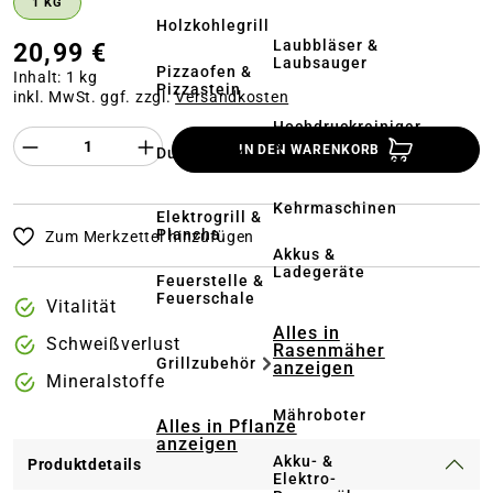
1 KG
Holzkohlegrill
Laubbläser &
20,99 €
Laubsauger
Pizzaofen &
Inhalt:
1 kg
Pizzastein
inkl. MwSt. ggf. zzgl.
Versandkosten
Hochdruckreiniger
Produkt Anzahl des Produktes "%product%
&
IN DEN WARENKORB
Dutch Oven
Terrassenreinigung
Kehrmaschinen
Elektrogrill &
Plancha
Zum Merkzettel hinzufügen
Akkus &
Ladegeräte
Feuerstelle &
Feuerschale
Vitalität
Alles in
Schweißverlust
Rasenmäher
Grillzubehör
anzeigen
Mineralstoffe
Mähroboter
Alles in Pflanze
anzeigen
Akku- &
Produktdetails
Elektro-