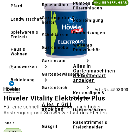
Bildergalerie überspringen
Pumpen &
ONLINE VERFÜGBAR
Rasenmäher
Pferd
Filteranlagen
Gartengeräte & -
Landwirtschaft
Poolreinigung
helfer
Spielwaren &
Poolheizungen
Schubkarren
Freizeit
Weiteres
Gartenmöbel
Haus &
Poolzubehör
Wohnen
Gartenzaun
Alles in
Handwerken
Gartenmaschinen
Gartenbewässerung
& Forstbedarf
anzeigen
Bekleidung
Gartenteich
Art.-Nr. 4503303
Kettensägen &
Höveler Vitality Elektrolyte Plus
Zubehör
Alles in Grill
Für eine schnelle Regeneration nach hoher
anzeigen
Heckenscheren
Anstrengung und Schweißverlust des Pferdes
Rasentrimmer &
auswählen
Inhalt
Gasgrill
Freischneider