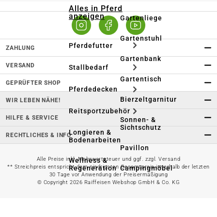
Alles in Pferd
anzeigen
Gartenliege
Gartenstuhl
Pferdefutter
ZAHLUNG
Gartenbank
VERSAND
Stallbedarf
Gartentisch
GEPRÜFTER SHOP
Pferdedecken
Bierzeltgarnitur
WIR LEBEN NÄHE!
Reitsportzubehör
HILFE & SERVICE
Sonnen- &
Sichtschutz
Longieren &
RECHTLICHES & INFO
Bodenarbeiten
Pavillon
Alle Preise inkl. Mehrwertsteuer und ggf. zzgl. Versand
Wellness &
** Streichpreis entspricht dem niedrigsten Gesamtpreis innerhalb der letzten
Regeneration
Campingmöbel
30 Tage vor Anwendung der Preisermäßigung
© Copyright 2026 Raiffeisen Webshop GmbH & Co. KG
Gartenmöbelzubehör
Pferdepflege
Gartendekoration & -
Reitbekleidung
beleuchtung