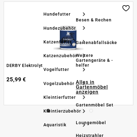
Hundefutter
Besen & Rechen
Hundezubehör
Katzenfutter
Gartenabfallsäcke
Weitere
Katzenzubehör
Gartengeräte & -
helfer
DERBY Elektrolyt
Vogelfutter
25,99 €
Alles in
Vogelzubehör
Gartenmöbel
anzeigen
Kleintierfutter
Gartenmöbel Set
Kleintierzubehör
Loungemöbel
Aquaristik
Heizstrahler