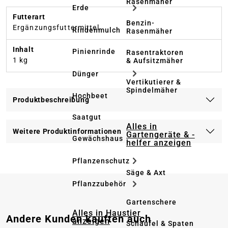
Rasenmäher
Erde
Futterart
Benzin-
Ergänzungsfuttermittel
Rindenmulch
Rasenmäher
Inhalt
Pinienrinde
Rasentraktoren
1 kg
& Aufsitzmäher
Dünger
Vertikutierer &
Spindelmäher
Hochbeet
Produktbeschreibung
Saatgut
Alles in
Weitere Produktinformationen
Gartengeräte & -
Gewächshaus
helfer anzeigen
Pflanzenschutz
Säge & Axt
Pflanzzubehör
Gartenschere
Alles in Haustier
Produktgalerie überspringen
Andere Kunden kauften auch
anzeigen
Schaufel & Spaten