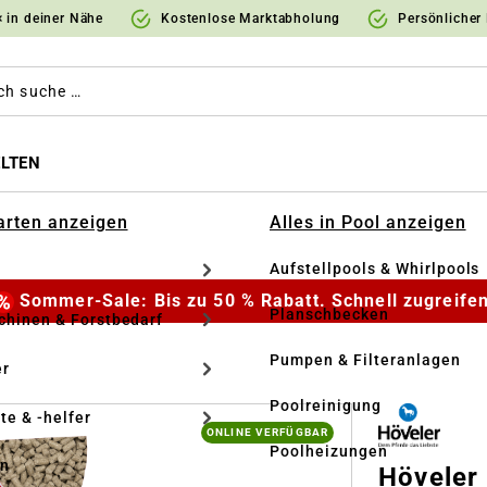
 in deiner Nähe
Kostenlose Marktabholung
Persönlicher
LTEN
Garten anzeigen
Alles in Pool anzeigen
Aufstellpools & Whirlpools
Sommer-Sale: Bis zu 50 % Rabatt. Schnell zugreifen
Planschbecken
hinen & Forstbedarf
Pumpen & Filteranlagen
r
Poolreinigung
te & -helfer
ONLINE VERFÜGBAR
Poolheizungen
en
Höveler