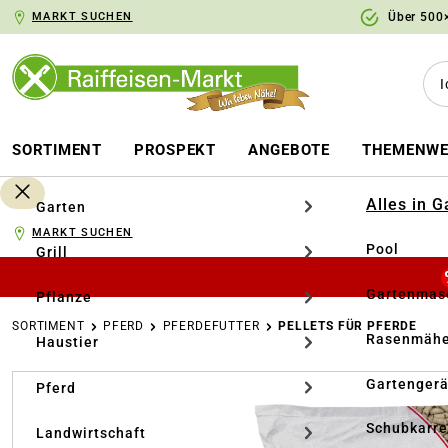
MARKT SUCHEN
Über 500×
springen
Zur Hauptnavigation springen
SORTIMENT
PROSPEKT
ANGEBOTE
THEMENWE
Alles in 
Garten
MARKT SUCHEN
Pool
Grill
Gartenmasc
Pflanze
SORTIMENT
PFERD
PFERDEFUTTER
PELLETS FÜR PFERDE
Rasenmähe
Haustier
Bildergalerie überspringen
Gartengerä
Pferd
Schubkarr
Landwirtschaft