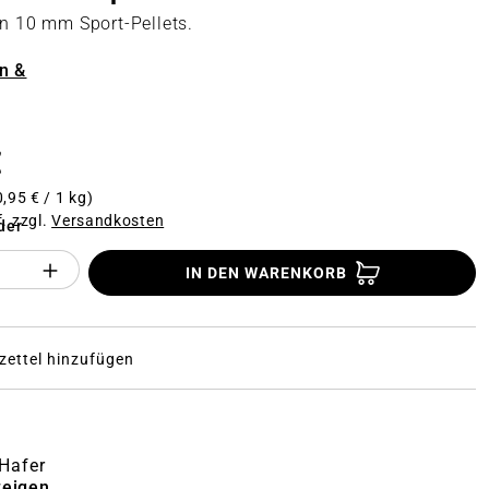
en 10 mm Sport-Pellets.
n
n &
€
0,95 € / 1 kg)
f. zzgl.
Versandkosten
der
Anzahl des Produktes "%product%": Gi
IN DEN WARENKORB
ettel hinzufügen
 Hafer
zeigen