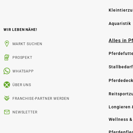
Kleintierz
Aquaristik
WIR LEBEN NÄHE!
Alles in 
MARKT SUCHEN
Pferdefutt
PROSPEKT
Stallbedarf
WHATSAPP
Pferdedec
ÜBER UNS
Reitsportz
FRANCHISE-PARTNER WERDEN
Longieren 
NEWSLETTER
Wellness &
Pferdepfle