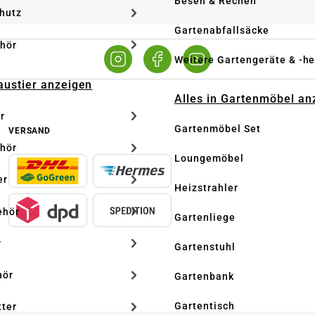
Besen & Rechen
hutz
Gartenabfallsäcke
hör
Weitere Gartengeräte & -he
Haustier anzeigen
Alles in Gartenmöbel an
r
Gartenmöbel Set
VERSAND
hör
Loungemöbel
er
Heizstrahler
ehör
Gartenliege
r
Gartenstuhl
hör
Gartenbank
Gartentisch
tter