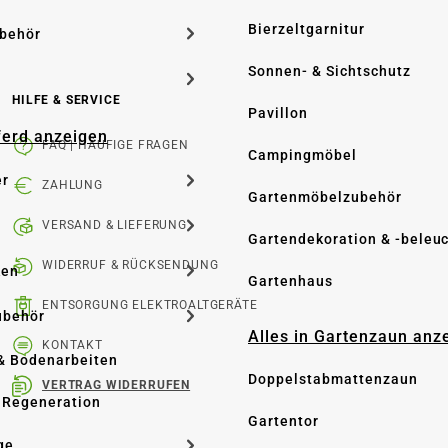
Bierzeltgarnitur
ubehör
Sonnen- & Sichtschutz
HILFE & SERVICE
Pavillon
Pferd anzeigen
FAQ | HÄUFIGE FRAGEN
Campingmöbel
er
ZAHLUNG
Gartenmöbelzubehör
VERSAND & LIEFERUNG
Gartendekoration & -beleu
WIDERRUF & RÜCKSENDUNG
ken
Gartenhaus
ENTSORGUNG ELEKTROALTGERÄTE
ubehör
Alles in Gartenzaun anz
KONTAKT
& Bodenarbeiten
Doppelstabmattenzaun
VERTRAG WIDERRUFEN
 Regeneration
Gartentor
ge