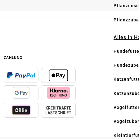
Pflanzensc
Pflanzzube
Alles in 
Hundefutte
ZAHLUNG
Hundezube
Katzenfutt
Katzenzub
Vogelfutte
Vogelzube
Kleintierfu