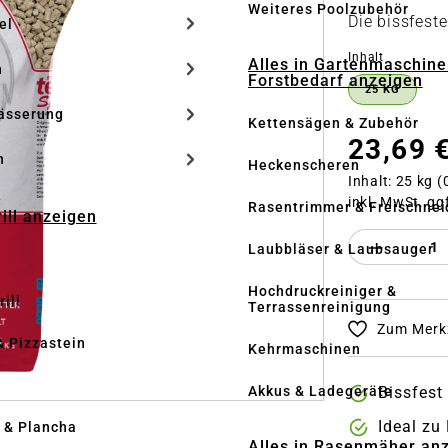
Weiteres Poolzubehör
Die bissfest
el
auswähle
Inhalt
Alles in Gartenmaschine
n
Forstbedarf anzeigen
25 KG
ässerung
Kettensägen & Zubehör
23,69 
h
Heckenscheren
Inhalt:
25 kg
(
inkl. MwSt. gg
Rasentrimmer & Freischnei
rill anzeigen
Produkt 
Laubbläser & Laubsauger
Hochdruckreiniger &
ill
Terrassenreinigung
Zum Merkz
& Pizzastein
Kehrmaschinen
n
Akkus & Ladegeräte
Bissfest
Ideal zu
l & Plancha
Alles in Rasenmäher an