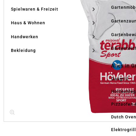
Gartenmöb
Spielwaren & Freizeit
Gartenzau
Haus & Wohnen
Gartenbew
Handwerken
Gartenteic
Bekleidung
Alles in G
Gasgrill
Holzkohlegr
Pizzaofen 
Dutch Ove
Elektrogril