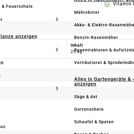
Vitamin 
e & Feuerschale
Mähroboter
ör
Akku- & Elektro-Rasenmähe
Pflanze anzeigen
Benzin-Rasenmäher
Inhalt
Rasentraktoren & Aufsitzm
25 kg
Vertikutierer & Spindelmäh
ch
e
Alles in Gartengeräte & 
anzeigen
Säge & Axt
Gartenschere
Schaufel & Spaten
us