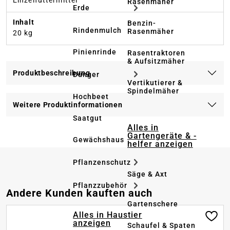
Einzelfuttermittel
Rasenmäher
Erde
Inhalt
Benzin-
Rindenmulch
Rasenmäher
20 kg
Pinienrinde
Rasentraktoren
& Aufsitzmäher
Produktbeschreibung
Dünger
Vertikutierer &
Spindelmäher
Hochbeet
Weitere Produktinformationen
Saatgut
Alles in
Gartengeräte & -
Gewächshaus
helfer anzeigen
Pflanzenschutz
Säge & Axt
Pflanzzubehör
Produktgalerie überspringen
Andere Kunden kauften auch
Gartenschere
Alles in Haustier
anzeigen
Schaufel & Spaten