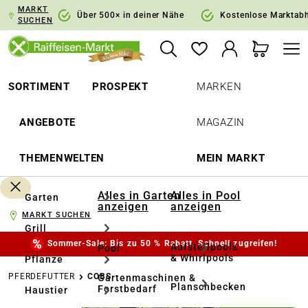
MARKT
springen
Zur Hauptnavigation springen
Über 500× in deiner Nähe
Kostenlose Marktab
SUCHEN
SORTIMENT
PROSPEKT
MARKEN
ANGEBOTE
MAGAZIN
THEMENWELTEN
MEIN MARKT
Alles in Garten
Alles in Pool
Garten
anzeigen
anzeigen
MARKT SUCHEN
Grill
Sommer-Sale: Bis zu 50 % Rabatt. Schnell zugreifen!
Aufstellpools
Pool
& Whirlpools
Pflanze
PFERDEFUTTER
COBS
Gartenmaschinen &
Planschbecken
Forstbedarf
Haustier