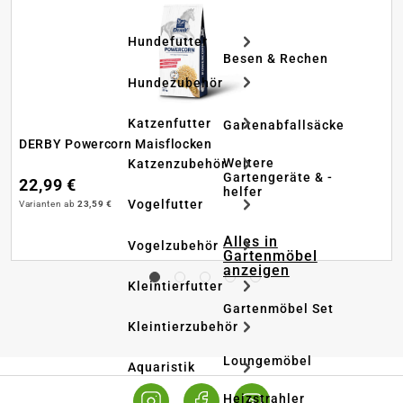
Hundefutter
Besen & Rechen
Hundezubehör
Katzenfutter
Gartenabfallsäcke
DERBY Powercorn Maisflocken
Weitere
Katzenzubehör
Gartengeräte & -
22,99 €
helfer
Vogelfutter
Varianten ab
23,59 €
Alles in
Vogelzubehör
Gartenmöbel
anzeigen
Kleintierfutter
Gartenmöbel Set
Kleintierzubehör
Loungemöbel
Aquaristik
Heizstrahler