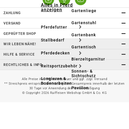
Alles in Pferd
anzeigen
Gartenliege
ZAHLUNG
Gartenstuhl
VERSAND
Pferdefutter
GEPRÜFTER SHOP
Gartenbank
Stallbedarf
WIR LEBEN NÄHE!
Gartentisch
Pferdedecken
HILFE & SERVICE
Bierzeltgarnitur
RECHTLICHES & INFO
Reitsportzubehör
Sonnen- &
Sichtschutz
Longieren &
Alle Preise inkl. Mehrwertsteuer und ggf. zzgl. Versand
Bodenarbeiten
** Streichpreis entspricht dem niedrigsten Gesamtpreis innerhalb der letzten
Pavillon
30 Tage vor Anwendung der Preisermäßigung
© Copyright 2026 Raiffeisen Webshop GmbH & Co. KG
Wellness &
Regeneration
Campingmöbel
Gartenmöbelzubehör
Pferdepflege
Gartendekoration & -
Reitbekleidung
beleuchtung