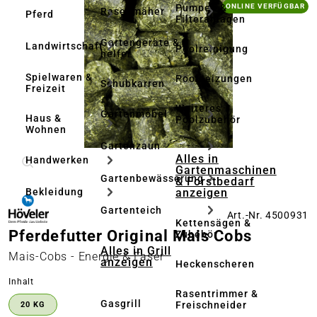
Bildergalerie überspringen
Pumpen &
ONLINE VERFÜGBAR
Rasenmäher
Pferd
Filteranlagen
Gartengeräte & -
Landwirtschaft
Poolreinigung
helfer
Spielwaren &
Poolheizungen
Schubkarren
Freizeit
Weiteres
Gartenmöbel
Haus &
Poolzubehör
Wohnen
Gartenzaun
Alles in
Handwerken
Gartenmaschinen
Gartenbewässerung
& Forstbedarf
anzeigen
Bekleidung
Gartenteich
Art.-Nr. 4500931
Kettensägen &
Pferdefutter Original Mais Cobs
Zubehör
Alles in Grill
Mais-Cobs - Energie & Faser
anzeigen
Heckenscheren
auswählen
Inhalt
Rasentrimmer &
Gasgrill
Freischneider
20 KG