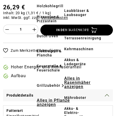
26,29 €
Holzkohlegrill
Laubbläser &
Inhalt:
20 kg
(1,31 € / 1 kg)
Laubsauger
Pizzaofen &
inkl. MwSt. ggf. zzgl.
Versandkosten
Pizzastein
Produkt Anzahl des Produktes "%product%
Hochdruckreiniger
IN DEN WARENKORB
&
Dutch Oven
Terrassenreinigung
Kehrmaschinen
Zum Merkzettel hinzufügen
Elektrogrill &
Plancha
Akkus &
Ladegeräte
Feuerstelle &
Hoher Energie- und Rohfaseranteil
Feuerschale
Aufbau
Alles in
Rasenmäher
Grillzubehör
anzeigen
Produktdetails
Mähroboter
Alles in Pflanze
anzeigen
Akku- &
Futterart
Elektro-