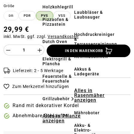
auswählen
Größe
Holzkohlegrill
Laubbläser &
DR
PDR
PVS
VSS
Laubsauger
(DIESE OPTION IST ZURZEIT NICHT VERFÜGBAR.)
Pizzaofen &
Pizzastein
29,99 €
Hochdruckreiniger
inkl. MwSt. ggf. zzgl.
Versandkosten
&
Dutch Oven
Terrassenreinigung
Produkt Anzahl des Produktes "%product%
IN DEN WARENKORB
Kehrmaschinen
Elektrogrill &
Plancha
Akkus &
Lieferzeit: 2 - 5 Werktage
Ladegeräte
Feuerstelle &
Feuerschale
Zum Merkzettel hinzufügen
Alles in
Rasenmäher
Grillzubehör
anzeigen
Rand mit dekorativer Kordel
Mähroboter
Abnehmbare Schlaufen
Alles in Pflanze
anzeigen
Akku- &
Elektro-