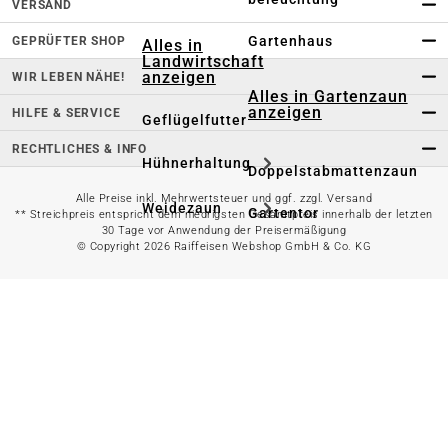
VERSAND
Gartenhaus
GEPRÜFTER SHOP
Alles in
Landwirtschaft
anzeigen
WIR LEBEN NÄHE!
Alles in Gartenzaun
anzeigen
HILFE & SERVICE
Geflügelfutter
RECHTLICHES & INFO
Hühnerhaltung
Doppelstabmattenzaun
Alle Preise inkl. Mehrwertsteuer und ggf. zzgl. Versand
Weidezaun
Gartentor
** Streichpreis entspricht dem niedrigsten Gesamtpreis innerhalb der letzten
30 Tage vor Anwendung der Preisermäßigung
© Copyright 2026 Raiffeisen Webshop GmbH & Co. KG
Rinder- &
Gartenzaunzubehör
Schweinefutter
Alles in
Schaf- &
Gartenbewässerung
Ziegenfutter
anzeigen
Kleintierhaltung
Gartenschlauch
Nutztierhaltung
Regentonne