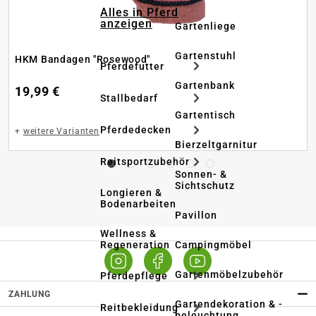
Alles in Pferd
anzeigen
Gartenliege
Gartenstuhl
HKM Bandagen "Rosewood"
Pferdefutter
Gartenbank
19,99 €
Stallbedarf
Gartentisch
Pferdedecken
+
weitere Varianten
Bierzeltgarnitur
Reitsportzubehör
Sonnen- &
Sichtschutz
Longieren &
Bodenarbeiten
Pavillon
Wellness &
Regeneration
Campingmöbel
Gartenmöbelzubehör
Pferdepflege
ZAHLUNG
Gartendekoration & -
Reitbekleidung
beleuchtung