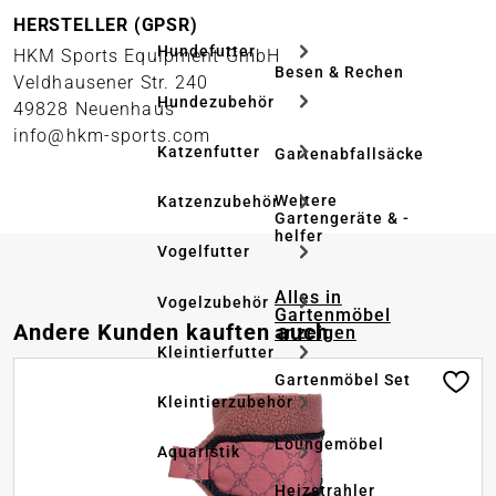
HERSTELLER (GPSR)
Hundefutter
HKM Sports Equipment GmbH
Besen & Rechen
Veldhausener Str. 240
Hundezubehör
49828 Neuenhaus
info@hkm-sports.com
Katzenfutter
Gartenabfallsäcke
Weitere
Katzenzubehör
Gartengeräte & -
helfer
Vogelfutter
Alles in
Vogelzubehör
Gartenmöbel
Produktgalerie überspringen
Andere Kunden kauften auch
anzeigen
Kleintierfutter
Gartenmöbel Set
Kleintierzubehör
Loungemöbel
Aquaristik
Heizstrahler