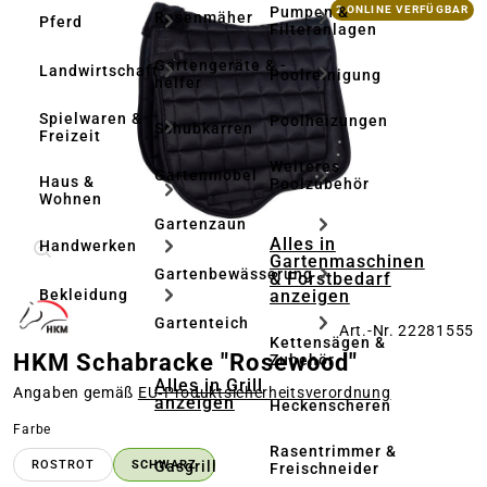
Bildergalerie überspringen
Pumpen &
2 ONLINE VERFÜGBAR
Rasenmäher
Pferd
Filteranlagen
Gartengeräte & -
Landwirtschaft
Poolreinigung
helfer
Spielwaren &
Poolheizungen
Schubkarren
Freizeit
Weiteres
Gartenmöbel
Haus &
Poolzubehör
Wohnen
Gartenzaun
Alles in
Handwerken
Gartenmaschinen
Gartenbewässerung
& Forstbedarf
anzeigen
Bekleidung
Gartenteich
Art.-Nr. 22281555
Kettensägen &
HKM Schabracke "Rosewood"
Zubehör
Alles in Grill
Angaben gemäß
EU‑Produktsicherheitsverordnung
anzeigen
Heckenscheren
auswählen
Farbe
Rasentrimmer &
Gasgrill
ROSTROT
SCHWARZ
Freischneider