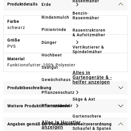
Rasenmäher
Produktdetails
Erde
Benzin-
Rindenmulch
Rasenmäher
Farbe
schwarz
Pinienrinde
Rasentraktoren
& Aufsitzmäher
Größe
Dünger
PVS
Vertikutierer &
Spindelmäher
Hochbeet
Material
Funktionsfutter: 100% Polyester
Saatgut
Alles in
Gartengeräte & -
Gewächshaus
helfer anzeigen
Produktbeschreibung
Pflanzenschutz
Säge & Axt
Pflanzzubehör
Weitere Produktinformationen
Gartenschere
Alles in Haustier
Angaben gemäß EU-Produktsicherheitsverordnung
anzeigen
Schaufel & Spaten