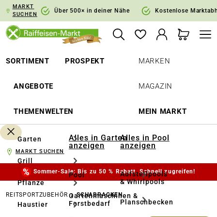
MARKT
springen
Zur Hauptnavigation springen
Über 500× in deiner Nähe
Kostenlose Marktab
SUCHEN
SORTIMENT
PROSPEKT
MARKEN
ANGEBOTE
MAGAZIN
THEMENWELTEN
MEIN MARKT
Alles in Garten
Alles in Pool
Garten
anzeigen
anzeigen
MARKT SUCHEN
Grill
Sommer-Sale: Bis zu 50 % Rabatt. Schnell zugreifen!
Aufstellpools
Pool
& Whirlpools
Pflanze
REITSPORTZUBEHÖR
SCHABRACKEN
Gartenmaschinen &
Planschbecken
Forstbedarf
Haustier