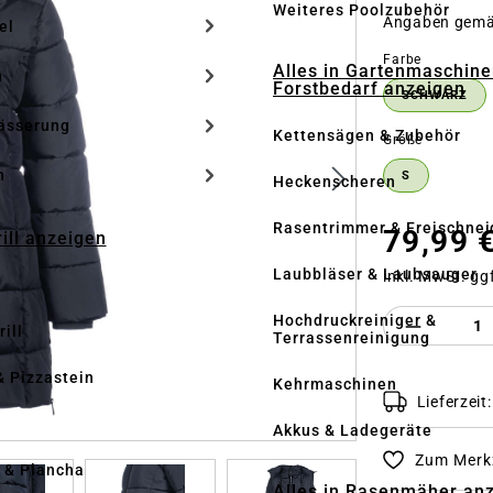
Weiteres Poolzubehör
Angaben gem
el
auswähle
Farbe
Alles in Gartenmaschine
n
Forstbedarf anzeigen
SCHWARZ
ässerung
Kettensägen & Zubehör
auswähle
Größe
h
S
Heckenscheren
Rasentrimmer & Freischnei
79,99 
rill anzeigen
Laubbläser & Laubsauger
inkl. MwSt. gg
Produkt 
Hochdruckreiniger &
ill
Terrassenreinigung
& Pizzastein
Kehrmaschinen
Lieferzeit
n
Akkus & Ladegeräte
Zum Merkz
l & Plancha
Alles in Rasenmäher an