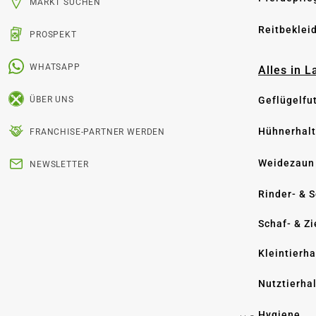
MARKT SUCHEN
Reitbeklei
PROSPEKT
WHATSAPP
Alles in 
Geflügelfu
ÜBER UNS
Hühnerhal
FRANCHISE-PARTNER WERDEN
Weidezaun
NEWSLETTER
Rinder- & 
Schaf- & Z
Kleintierh
Nutztierha
Hygiene