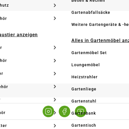
Besen & Rechen
hutz
Gartenabfallsäcke
hör
Weitere Gartengeräte & -he
Haustier anzeigen
Alles in Gartenmöbel an
r
Gartenmöbel Set
hör
Loungemöbel
er
Heizstrahler
ehör
Gartenliege
r
Gartenstuhl
hör
Gartenbank
Gartentisch
tter