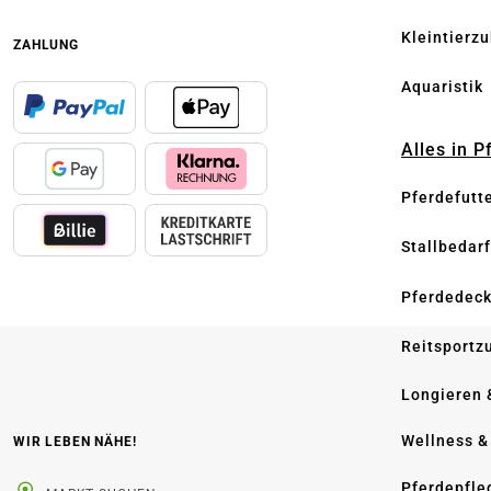
Kleintierz
ZAHLUNG
Aquaristik
Alles in 
Pferdefutt
Stallbedarf
Pferdedec
Reitsportz
Longieren 
Wellness &
WIR LEBEN NÄHE!
Pferdepfle