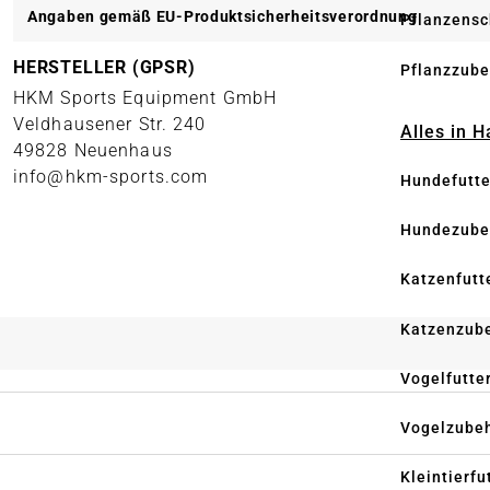
Angaben gemäß EU-Produktsicherheitsverordnung
Pflanzensc
HERSTELLER (GPSR)
Pflanzzube
HKM Sports Equipment GmbH
Veldhausener Str. 240
Alles in 
49828 Neuenhaus
info@hkm-sports.com
Hundefutte
Hundezube
Katzenfutt
Katzenzub
Vogelfutte
Vogelzube
Kleintierfu