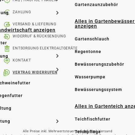
FAQ | HÄUFIGE FRAGEN
Gartenzaunzubehör
ZAHLUNG
dung
Alles in Gartenbewässe
VERSAND & LIEFERUNG
anzeigen
Landwirtschaft anzeigen
WIDERRUF & RÜCKSENDUNG
Gartenschlauch
tter
ENTSORGUNG ELEKTROALTGERÄTE
Regentonne
tung
KONTAKT
Bewässerungszubehör
VERTRAG WIDERRUFEN
Wasserpumpe
Schweinefutter
Bewässerungssystem
iegenfutter
Alles in Gartenteich anz
altung
Teichfischfutter
ltung
Teichpflege
Alle Preise inkl. Mehrwertsteuer und ggf. zzgl. Versand