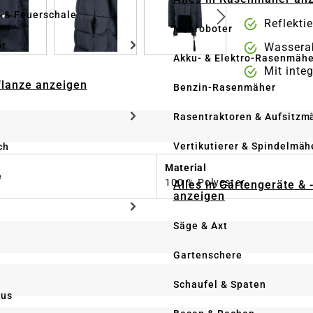
e & Feuerschale
Reflekti
Mähroboter
ör
Wassera
Akku- & Elektro-Rasenmähe
Mit integ
Pflanze anzeigen
Benzin-Rasenmäher
Rasentraktoren & Aufsitzm
Vertikutierer & Spindelmäh
ch
Material
e
100 % Polyester
Alles in Gartengeräte & 
anzeigen
Säge & Axt
Gartenschere
Schaufel & Spaten
us