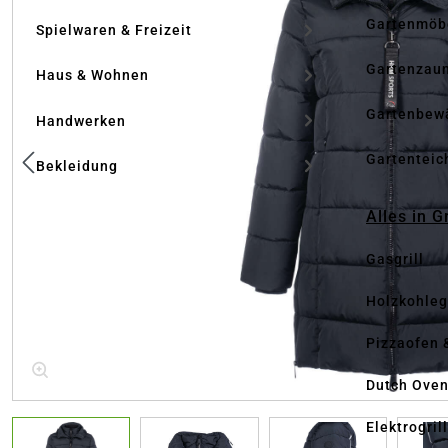
Gartenmöb
Spielwaren & Freizeit
Gartenzau
Haus & Wohnen
Gartenbew
Handwerken
Gartenteic
Bekleidung
Alles in G
Gasgrill
Holzkohlegr
Pizzaofen 
Dutch Ove
Elektrogril