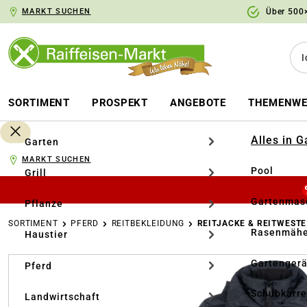
MARKT SUCHEN
Über 500×
springen
Zur Hauptnavigation springen
SORTIMENT
PROSPEKT
ANGEBOTE
THEMENWE
Alles in 
Garten
MARKT SUCHEN
Pool
Grill
Gartenmasc
Pflanze
SORTIMENT
PFERD
REITBEKLEIDUNG
REITJACKE & REITWESTE
Rasenmähe
Haustier
Bildergalerie überspringen
Gartengerä
Pferd
Schubkarr
Landwirtschaft