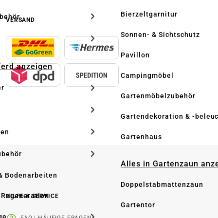
Bierzeltgarnitur
ubehör
VERSAND
Sonnen- & Sichtschutz
Pavillon
Pferd anzeigen
Campingmöbel
er
Gartenmöbelzubehör
Gartendekoration & -beleu
ken
Gartenhaus
ubehör
Alles in Gartenzaun anz
& Bodenarbeiten
Doppelstabmattenzaun
 Regeneration
HILFE & SERVICE
Gartentor
ge