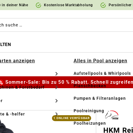
 in deiner Nähe
Kostenlose Marktabholung
Persönlicher
LTEN
Garten anzeigen
Alles in Pool anzeigen
Aufstellpools & Whirlpools
Sommer-Sale: Bis zu 50 % Rabatt. Schnell zugreifen
Planschbecken
hinen & Forstbedarf
Pumpen & Filteranlagen
r
Poolreinigung
te & -helfer
1 ONLINE VERFÜGBAR
Poolheizungen
en
HKM Rei