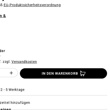
äß
EU‑Produktsicherheitsverordnung
n
n &
n
der
€
f. zzgl.
Versandkosten
Anzahl des Produktes "%product%": Gi
IN DEN WARENKORB
: 2 - 5 Werktage
ettel hinzufügen
zeigen