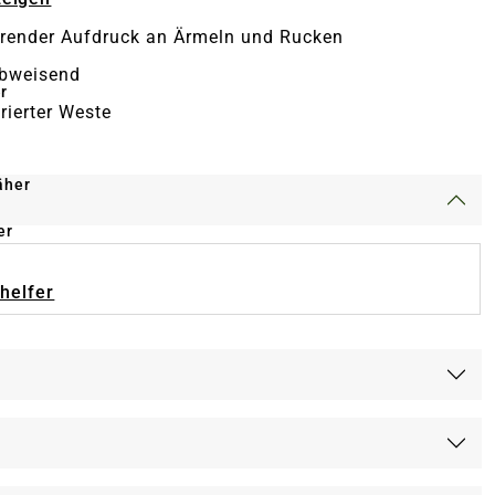
erender Aufdruck an Ärmeln und Rucken
bweisend
r
rierter Weste
äher
er
-helfer