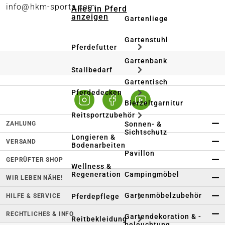
info@hkm-sports.com
Alles in Pferd
anzeigen
Gartenliege
Gartenstuhl
Pferdefutter
Gartenbank
Stallbedarf
Gartentisch
Pferdedecken
Bierzeltgarnitur
Reitsportzubehör
ZAHLUNG
Sonnen- &
Sichtschutz
Longieren &
VERSAND
Bodenarbeiten
Pavillon
GEPRÜFTER SHOP
Wellness &
Regeneration
Campingmöbel
WIR LEBEN NÄHE!
Gartenmöbelzubehör
Pferdepflege
HILFE & SERVICE
RECHTLICHES & INFO
Gartendekoration & -
Reitbekleidung
beleuchtung