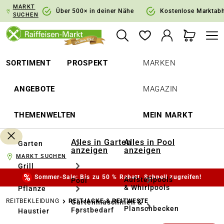
MARKT
springen
Zur Hauptnavigation springen
Über 500× in deiner Nähe
Kostenlose Marktab
SUCHEN
SORTIMENT
PROSPEKT
MARKEN
ANGEBOTE
MAGAZIN
THEMENWELTEN
MEIN MARKT
Alles in Garten
Alles in Pool
Garten
anzeigen
anzeigen
MARKT SUCHEN
Grill
Sommer-Sale: Bis zu 50 % Rabatt. Schnell zugreifen!
Aufstellpools
Pool
& Whirlpools
Pflanze
REITBEKLEIDUNG
REITJACKE & REITWESTE
Gartenmaschinen &
Planschbecken
Forstbedarf
Haustier