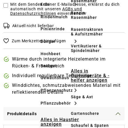
Rasenmäher
Mit dem Senden deiner E-Mailadresse, erklärst du dich
Erde
automatisch mit unseren
AGBs und
Benzin-
Datenschutzrichtlinien
einverstanden
Rindenmulch
Rasenmäher
Aktuell nicht lieferbar
Pinienrinde
Rasentraktoren
& Aufsitzmäher
Zum Merkzettel hinzufügen
Dünger
Vertikutierer &
Spindelmäher
Hochbeet
Wärme durch integrierte Heizelemente im
Rücken- & Frontbereich
Saatgut
Alles in
Gartengeräte & -
Individuell regulierbare Temperatur
Gewächshaus
helfer anzeigen
Winddichtes, schmutzabweisendes Material mit
Pflanzenschutz
reflektierenden Details
Säge & Axt
Pflanzzubehör
Gartenschere
Produktdetails
Alles in Haustier
anzeigen
Schaufel & Spaten