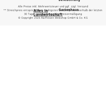
Alle Preise inkl. Mehrwertsteuer und ggf. zzgl. Versand
Gartenhaus
Alles in
** Streichpreis entspricht dem niedrigsten Gesamtpreis innerhalb der letzten
Landwirtschaft
30 Tage vor Anwendung der Preisermäßigung
anzeigen
© Copyright 2026 Raiffeisen Webshop GmbH & Co. KG
Alles in Gartenzaun
anzeigen
Geflügelfutter
Hühnerhaltung
Doppelstabmattenzaun
Weidezaun
Gartentor
Rinder- &
Gartenzaunzubehör
Schweinefutter
Alles in
Schaf- &
Gartenbewässerung
Ziegenfutter
anzeigen
Kleintierhaltung
Gartenschlauch
Nutztierhaltung
Regentonne