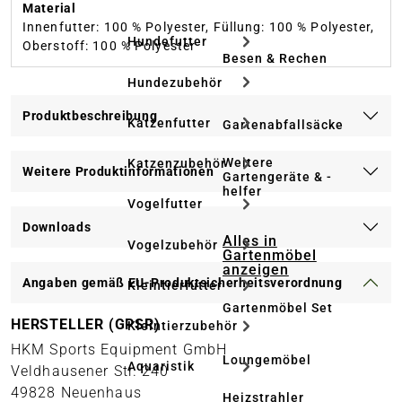
Material
Innenfutter: 100 % Polyester, Füllung: 100 % Polyester,
Hundefutter
Oberstoff: 100 % Polyester
Besen & Rechen
Hundezubehör
Produktbeschreibung
Katzenfutter
Gartenabfallsäcke
Weitere
Katzenzubehör
Weitere Produktinformationen
Gartengeräte & -
helfer
Vogelfutter
Downloads
Alles in
Vogelzubehör
Gartenmöbel
anzeigen
Angaben gemäß EU-Produktsicherheitsverordnung
Kleintierfutter
Gartenmöbel Set
HERSTELLER (GPSR)
Kleintierzubehör
HKM Sports Equipment GmbH
Loungemöbel
Aquaristik
Veldhausener Str. 240
49828 Neuenhaus
Heizstrahler