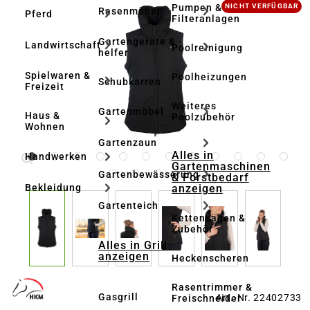
Bildergalerie überspringen
Pumpen &
NICHT VERFÜGBAR
Rasenmäher
Pferd
Filteranlagen
Gartengeräte & -
Landwirtschaft
Poolreinigung
helfer
Spielwaren &
Poolheizungen
Schubkarren
Freizeit
Weiteres
Gartenmöbel
Haus &
Poolzubehör
Wohnen
Gartenzaun
Alles in
Handwerken
Gartenmaschinen
Gartenbewässerung
& Forstbedarf
anzeigen
Bekleidung
Gartenteich
Kettensägen &
Zubehör
Alles in Grill
anzeigen
Heckenscheren
Rasentrimmer &
Gasgrill
Art.-Nr. 22402733
Freischneider