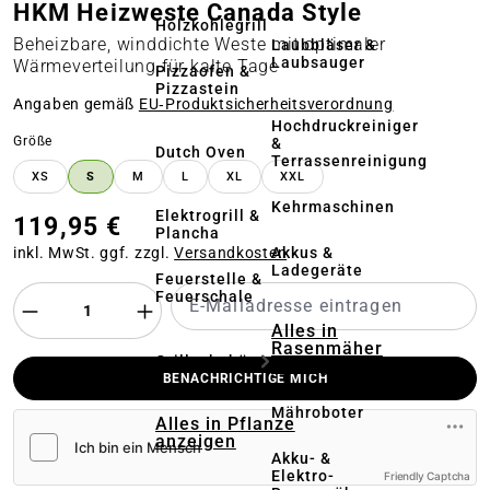
HKM Heizweste Canada Style
Holzkohlegrill
Beheizbare, winddichte Weste mit optimaler
Laubbläser &
Laubsauger
Wärmeverteilung für kalte Tage
Pizzaofen &
Pizzastein
Angaben gemäß
EU‑Produktsicherheitsverordnung
Hochdruckreiniger
auswählen
Größe
&
Dutch Oven
Terrassenreinigung
XS
S
M
L
XL
XXL
Kehrmaschinen
Elektrogrill &
119,95 €
Plancha
Akkus &
inkl. MwSt. ggf. zzgl.
Versandkosten
Ladegeräte
Feuerstelle &
Feuerschale
Alles in
Rasenmäher
Grillzubehör
anzeigen
BENACHRICHTIGE MICH
Mähroboter
Alles in Pflanze
anzeigen
Akku- &
Elektro-
Friendly Captcha