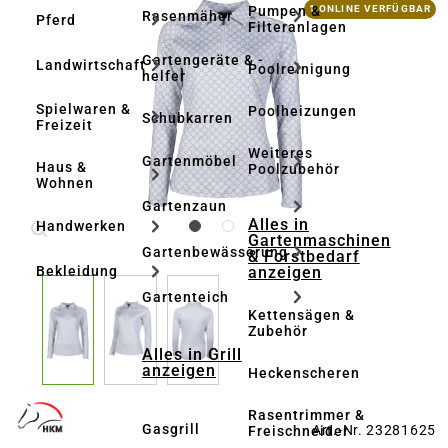
Bildergalerie überspringen
Pumpen &
1 ONLINE VERFÜGBAR
Rasenmäher
Pferd
Filteranlagen
Gartengeräte & -
Landwirtschaft
Poolreinigung
helfer
Spielwaren &
Poolheizungen
Schubkarren
Freizeit
Weiteres
Gartenmöbel
Haus &
Poolzubehör
Wohnen
Gartenzaun
Alles in
Handwerken
Gartenmaschinen
Gartenbewässerung
& Forstbedarf
anzeigen
Bekleidung
Gartenteich
Kettensägen &
Zubehör
Alles in Grill
anzeigen
Heckenscheren
Rasentrimmer &
Gasgrill
Art.-Nr. 23281625
Freischneider