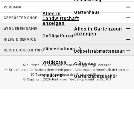
VERSAND
Gartenhaus
Alles in
Landwirtschaft
GEPRÜFTER SHOP
anzeigen
Alles in Gartenzaun
WIR LEBEN NÄHE!
anzeigen
Geflügelfutter
HILFE & SERVICE
Hühnerhaltung
RECHTLICHES & INFO
Doppelstabmattenzaun
Weidezaun
Gartentor
Alle Preise inkl. Mehrwertsteuer und ggf. zzgl. Versand
** Streichpreis entspricht dem niedrigsten Gesamtpreis innerhalb der letzten
30 Tage vor Anwendung der Preisermäßigung
Rinder- &
Gartenzaunzubehör
© Copyright 2026 Raiffeisen Webshop GmbH & Co. KG
Schweinefutter
Alles in
Schaf- &
Gartenbewässerung
Ziegenfutter
anzeigen
Kleintierhaltung
Gartenschlauch
Nutztierhaltung
Regentonne