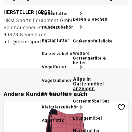
HERSTELLER (GPSR)
Hundefutter
Besen & Rechen
HKM Sports Equipment GmbH
Hundezubehör
Veldhausener Str. 240
49828 Neuenhaus
Katzenfutter
Gartenabfallsäcke
info@hkm-sports.com
Weitere
Katzenzubehör
Gartengeräte & -
helfer
Vogelfutter
Alles in
Vogelzubehör
Gartenmöbel
anzeigen
Produktgalerie überspringen
Andere Kunden kauften auch
Kleintierfutter
Gartenmöbel Set
Kleintierzubehör
Loungemöbel
Aquaristik
Heizstrahler