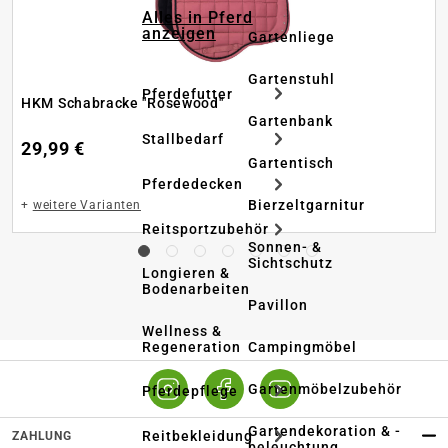
Alles in Pferd
anzeigen
Gartenliege
Gartenstuhl
Pferdefutter
HKM Schabracke "Rosewood"
Gartenbank
Stallbedarf
29,99 €
Gartentisch
Pferdedecken
Bierzeltgarnitur
+
weitere Varianten
Reitsportzubehör
Sonnen- &
Sichtschutz
Longieren &
Bodenarbeiten
Pavillon
Wellness &
Regeneration
Campingmöbel
Gartenmöbelzubehör
Pferdepflege
Gartendekoration & -
Reitbekleidung
ZAHLUNG
beleuchtung