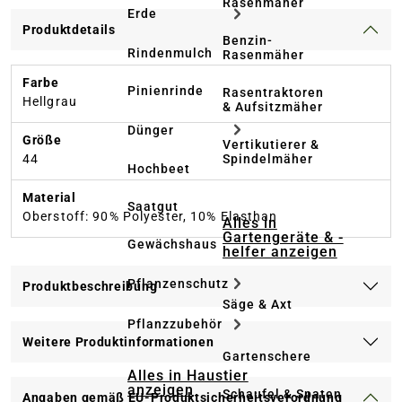
Rasenmäher
Erde
Produktdetails
Benzin-
Rindenmulch
Rasenmäher
Farbe
Pinienrinde
Rasentraktoren
Hellgrau
& Aufsitzmäher
Dünger
Größe
Vertikutierer &
Spindelmäher
44
Hochbeet
Material
Saatgut
Oberstoff: 90% Polyester, 10% Elasthan
Alles in
Gartengeräte & -
Gewächshaus
helfer anzeigen
Pflanzenschutz
Produktbeschreibung
Säge & Axt
Pflanzzubehör
Weitere Produktinformationen
Gartenschere
Alles in Haustier
anzeigen
Schaufel & Spaten
Angaben gemäß EU-Produktsicherheitsverordnung