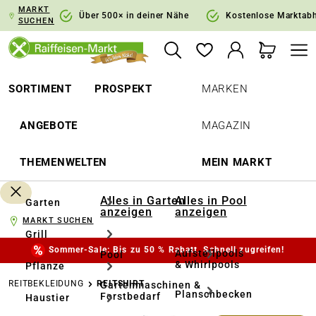
MARKT
springen
Zur Hauptnavigation springen
Über 500× in deiner Nähe
Kostenlose Marktab
SUCHEN
SORTIMENT
PROSPEKT
MARKEN
ANGEBOTE
MAGAZIN
THEMENWELTEN
MEIN MARKT
Alles in Garten
Alles in Pool
Garten
anzeigen
anzeigen
MARKT SUCHEN
Grill
Sommer-Sale: Bis zu 50 % Rabatt. Schnell zugreifen!
Aufstellpools
Pool
& Whirlpools
Pflanze
REITBEKLEIDUNG
REITSHIRT
Gartenmaschinen &
Planschbecken
Forstbedarf
Haustier