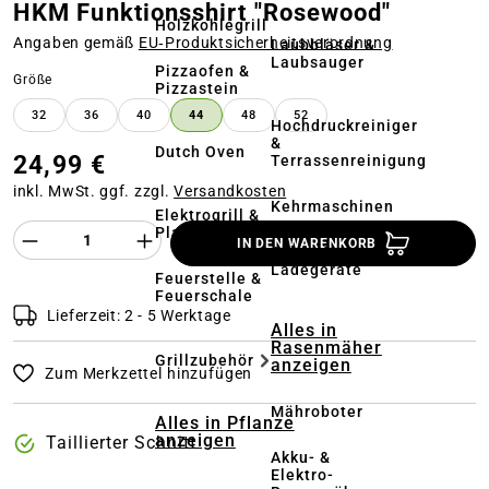
HKM Funktionsshirt "Rosewood"
Holzkohlegrill
Angaben gemäß
EU‑Produktsicherheitsverordnung
Laubbläser &
Laubsauger
Pizzaofen &
auswählen
Größe
Pizzastein
32
36
40
44
48
52
Hochdruckreiniger
&
Dutch Oven
24,99 €
Terrassenreinigung
inkl. MwSt. ggf. zzgl.
Versandkosten
Kehrmaschinen
Elektrogrill &
Produkt Anzahl des Produktes "%product%
Plancha
IN DEN WARENKORB
Akkus &
Ladegeräte
Feuerstelle &
Feuerschale
Lieferzeit: 2 - 5 Werktage
Alles in
Rasenmäher
Grillzubehör
anzeigen
Zum Merkzettel hinzufügen
Mähroboter
Alles in Pflanze
anzeigen
Taillierter Schnitt
Akku- &
Elektro-