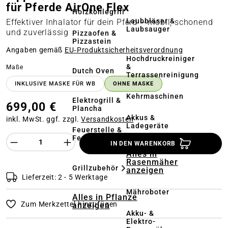
für Pferde AirOne Flex
Holzkohlegrill
Laubbläser &
Effektiver Inhalator für dein Pferd – mobil, schonend
Laubsauger
und zuverlässig
Pizzaofen &
Pizzastein
Angaben gemäß
EU‑Produktsicherheitsverordnung
Hochdruckreiniger
&
auswählen
Maße
Dutch Oven
Terrassenreinigung
INKLUSIVE MASKE FÜR WB
OHNE MASKE
Kehrmaschinen
Elektrogrill &
699,00 €
Plancha
Akkus &
inkl. MwSt. ggf. zzgl.
Versandkosten
Ladegeräte
Feuerstelle &
Feuerschale
Produkt Anzahl des Produktes "%product%
IN DEN WARENKORB
Alles in
Rasenmäher
Grillzubehör
anzeigen
Lieferzeit: 2 - 5 Werktage
Mähroboter
Alles in Pflanze
Zum Merkzettel hinzufügen
anzeigen
Akku- &
Elektro-