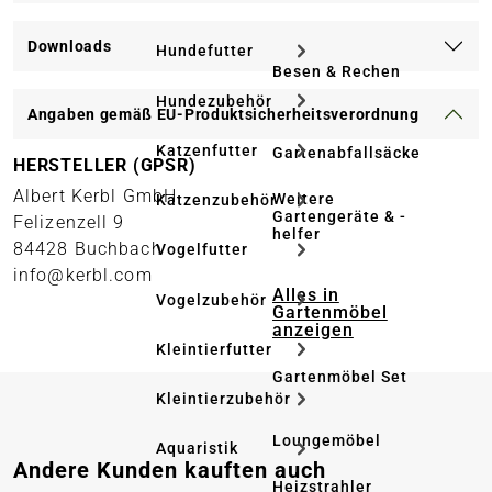
Downloads
Hundefutter
Besen & Rechen
Hundezubehör
Angaben gemäß EU-Produktsicherheitsverordnung
Katzenfutter
Gartenabfallsäcke
HERSTELLER (GPSR)
Albert Kerbl GmbH
Weitere
Katzenzubehör
Gartengeräte & -
Felizenzell 9
helfer
84428 Buchbach
Vogelfutter
info@kerbl.com
Alles in
Vogelzubehör
Gartenmöbel
anzeigen
Kleintierfutter
Gartenmöbel Set
Kleintierzubehör
Loungemöbel
Aquaristik
Produktgalerie überspringen
Andere Kunden kauften auch
Heizstrahler