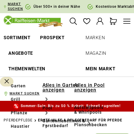
MARKT
springen
Zur Hauptnavigation springen
Über 500× in deiner Nähe
Kostenlose Marktab
SUCHEN
SORTIMENT
PROSPEKT
MARKEN
ANGEBOTE
MAGAZIN
THEMENWELTEN
MEIN MARKT
Alles in Garten
Alles in Pool
Garten
anzeigen
anzeigen
MARKT SUCHEN
Grill
Sommer-Sale: Bis zu 50 % Rabatt. Schnell zugreifen!
Aufstellpools
Pool
& Whirlpools
Pflanze
PFERDEPFLEGE
ERSTE HILFE & PFLEGEBEDARF FÜR PFERDE
Gartenmaschinen &
Planschbecken
Forstbedarf
Haustier