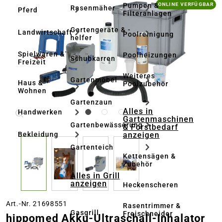
Bildergalerie überspringen
Pumpen &
ONLINE VERFÜGBAR
Rasenmäher
Pferd
Filteranlagen
Gartengeräte & -
Landwirtschaft
Poolreinigung
helfer
Spielwaren &
Poolheizungen
Schubkarren
Freizeit
Weiteres
Gartenmöbel
Haus &
Poolzubehör
Wohnen
Gartenzaun
Alles in
Handwerken
Gartenmaschinen
Gartenbewässerung
& Forstbedarf
anzeigen
Bekleidung
Gartenteich
Kettensägen &
Zubehör
Alles in Grill
anzeigen
Heckenscheren
Art.-Nr. 21698551
Rasentrimmer &
Gasgrill
Freischneider
hippomed Akku-Ultraschall-Inhalator