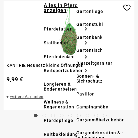
Alles in Pferd
anzeigen
Gartenliege
Gartenstuhl
Pferdefutter
Gartenbank
Stallbedarf
Gartentisch
Pferdedecken
Bierzeltgarnitur
KANTRIE Heunetz kleine Öffnungen
Reitsportzubehör
Sonnen- &
9,99 €
Sichtschutz
Longieren &
Bodenarbeiten
Pavillon
+
weitere Varianten
Wellness &
Regeneration
Campingmöbel
Gartenmöbelzubehör
Pferdepflege
Gartendekoration & -
Reitbekleidung
beleuchtung