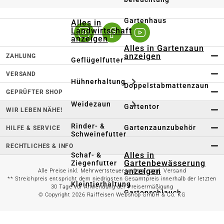
Gartenhaus
Alles in
Landwirtschaft
anzeigen
Alles in Gartenzaun
anzeigen
ZAHLUNG
Geflügelfutter
VERSAND
Hühnerhaltung
Doppelstabmattenzaun
GEPRÜFTER SHOP
Weidezaun
Gartentor
WIR LEBEN NÄHE!
Rinder- &
Gartenzaunzubehör
HILFE & SERVICE
Schweinefutter
RECHTLICHES & INFO
Alles in
Schaf- &
Gartenbewässerung
Ziegenfutter
anzeigen
Alle Preise inkl. Mehrwertsteuer und ggf. zzgl. Versand
** Streichpreis entspricht dem niedrigsten Gesamtpreis innerhalb der letzten
Kleintierhaltung
30 Tage vor Anwendung der Preisermäßigung
Gartenschlauch
© Copyright 2026 Raiffeisen Webshop GmbH & Co. KG
Nutztierhaltung
Regentonne