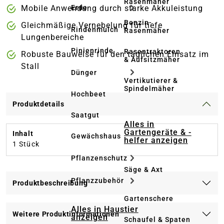
Rasenmäher
Mobile Anwendung durch starke Akkuleistung
Erde
Benzin-
Gleichmäßige Vernebelung für tiefe
Rindenmulch
Rasenmäher
Lungenbereiche
Pinienrinde
Rasentraktoren
Robuste Bauweise für den täglichen Einsatz im
& Aufsitzmäher
Stall
Dünger
Vertikutierer &
Spindelmäher
Hochbeet
Produktdetails
Saatgut
Alles in
Gartengeräte & -
Inhalt
Gewächshaus
helfer anzeigen
1 Stück
Pflanzenschutz
Säge & Axt
Pflanzzubehör
Produktbeschreibung
Gartenschere
Alles in Haustier
Weitere Produktinformationen
anzeigen
Schaufel & Spaten