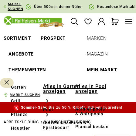
MARKT
springen
Zur Hauptnavigation springen
Über 500× in deiner Nähe
Kostenlose Marktab
SUCHEN
SORTIMENT
PROSPEKT
MARKEN
ANGEBOTE
MAGAZIN
THEMENWELTEN
MEIN MARKT
Alles in Garten
Alles in Pool
Garten
anzeigen
anzeigen
MARKT SUCHEN
Grill
Sommer-Sale: Bis zu 50 % Rabatt. Schnell zugreifen!
Aufstellpools
Pool
& Whirlpools
Pflanze
ARBEITSKLEIDUNG
WARNSCHUTZKLEIDUNG
Gartenmaschinen &
Planschbecken
Forstbedarf
Haustier