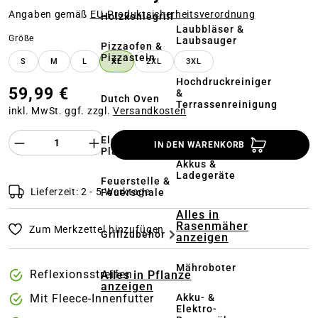
Angaben gemäß
EU‑Produktsicherheitsverordnung
Holzkohlegrill
Laubbläser &
auswählen
Größe
Laubsauger
Pizzaofen &
Pizzastein
S
M
L
XL
2XL
3XL
Hochdruckreiniger
59,99 €
&
Dutch Oven
Terrassenreinigung
inkl. MwSt. ggf. zzgl.
Versandkosten
Kehrmaschinen
Produkt Anzahl des Produktes "%product%
Elektrogrill &
IN DEN WARENKORB
Plancha
Akkus &
Ladegeräte
Feuerstelle &
Lieferzeit: 2 - 5 Werktage
Feuerschale
Alles in
Rasenmäher
Zum Merkzettel hinzufügen
Grillzubehör
anzeigen
Mähroboter
Reflexionsstreifen
Alles in Pflanze
anzeigen
Akku- &
Mit Fleece-Innenfutter
Elektro-