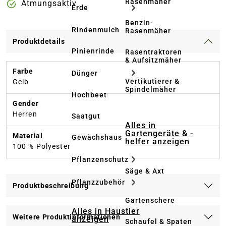
Rasenmäher
Atmungsaktiv
Erde
Benzin-
Rindenmulch
Rasenmäher
Produktdetails
Pinienrinde
Rasentraktoren
& Aufsitzmäher
Farbe
Dünger
Vertikutierer &
Gelb
Spindelmäher
Hochbeet
Gender
Herren
Saatgut
Alles in
Gartengeräte & -
Material
Gewächshaus
helfer anzeigen
100 % Polyester
Pflanzenschutz
Säge & Axt
Pflanzzubehör
Produktbeschreibung
Gartenschere
Alles in Haustier
Weitere Produktinformationen
anzeigen
Schaufel & Spaten