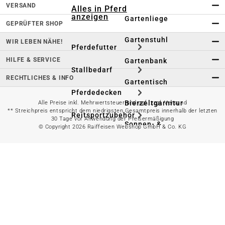
VERSAND
Alles in Pferd
anzeigen
Gartenliege
GEPRÜFTER SHOP
Gartenstuhl
WIR LEBEN NÄHE!
Pferdefutter
HILFE & SERVICE
Gartenbank
Stallbedarf
RECHTLICHES & INFO
Gartentisch
Pferdedecken
Bierzeltgarnitur
Alle Preise inkl. Mehrwertsteuer und ggf. zzgl. Versand
** Streichpreis entspricht dem niedrigsten Gesamtpreis innerhalb der letzten
Reitsportzubehör
30 Tage vor Anwendung der Preisermäßigung
Sonnen- &
© Copyright 2026 Raiffeisen Webshop GmbH & Co. KG
Sichtschutz
Longieren &
Bodenarbeiten
Pavillon
Wellness &
Regeneration
Campingmöbel
Gartenmöbelzubehör
Pferdepflege
Gartendekoration & -
Reitbekleidung
beleuchtung