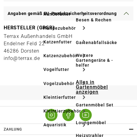
Angaben gemäß EU-Produktsicherheitsverordnung
Hundefutter
Besen & Rechen
HERSTELLER (GPSR)
Hundezubehör
Terrax Außenhandels GmbH
Katzenfutter
Gartenabfallsäcke
Endelner Feld 22
46286 Dorsten
Weitere
Katzenzubehör
info@terrax.de
Gartengeräte & -
helfer
Vogelfutter
Alles in
Vogelzubehör
Gartenmöbel
anzeigen
Kleintierfutter
Gartenmöbel Set
Kleintierzubehör
Loungemöbel
Aquaristik
ZAHLUNG
Heizstrahler