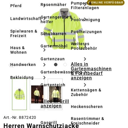
Bildergalerie überspringen
Pumpen &
4 ONLINE VERFÜGBAR
Rasenmäher
Pferd
Filteranlagen
Gartengeräte & -
Landwirtschaft
Poolreinigung
helfer
Spielwaren &
Poolheizungen
Schubkarren
Freizeit
Weiteres
Gartenmöbel
Haus &
Poolzubehör
Wohnen
Gartenzaun
Alles in
Handwerken
Gartenmaschinen
Gartenbewässerung
& Forstbedarf
anzeigen
Bekleidung
Gartenteich
Kettensägen &
Zubehör
Alles in Grill
anzeigen
Heckenscheren
Art.-Nr. 8872420
Rasentrimmer &
Gasgrill
Freischneider
Herren Warnschutzjacke