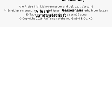
Alle Preise inkl. Mehrwertsteuer und ggf. zzgl. Versand
Gartenhaus
Alles in
** Streichpreis entspricht dem niedrigsten Gesamtpreis innerhalb der letzten
Landwirtschaft
30 Tage vor Anwendung der Preisermäßigung
anzeigen
© Copyright 2026 Raiffeisen Webshop GmbH & Co. KG
Alles in Gartenzaun
anzeigen
Geflügelfutter
Hühnerhaltung
Doppelstabmattenzaun
Weidezaun
Gartentor
Rinder- &
Gartenzaunzubehör
Schweinefutter
Alles in
Schaf- &
Gartenbewässerung
Ziegenfutter
anzeigen
Kleintierhaltung
Gartenschlauch
Nutztierhaltung
Regentonne