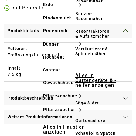
Rasenmäher
Erde
mit Petersilie
Benzin-
Rindenmulch
Rasenmäher
Pinienrinde
Produktdetails
Rasentraktoren
& Aufsitzmäher
Dünger
Futterart
Vertikutierer &
Spindelmäher
Ergänzungsfuttermittel
Hochbeet
Inhalt
Saatgut
7.5 kg
Alles in
Gartengeräte & -
Gewächshaus
helfer anzeigen
Pflanzenschutz
Produktbeschreibung
Säge & Axt
Pflanzzubehör
Weitere Produktinformationen
Gartenschere
Alles in Haustier
anzeigen
Schaufel & Spaten