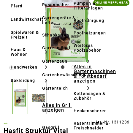
Bildergalerie überspringen
Pumpen &
ONLINE VERFÜGBAR
Rasenmäher
Pferd
Filteranlagen
Gartengeräte & -
Landwirtschaft
Poolreinigung
helfer
Spielwaren &
Poolheizungen
Schubkarren
Freizeit
Weiteres
Gartenmöbel
Haus &
Poolzubehör
Wohnen
Gartenzaun
Alles in
Handwerken
Gartenmaschinen
Gartenbewässerung
& Forstbedarf
anzeigen
Bekleidung
Gartenteich
Kettensägen &
Zubehör
Alles in Grill
anzeigen
Heckenscheren
Art.-Nr. 1311236
Rasentrimmer &
Gasgrill
Freischneider
Hasfit Struktur Vital