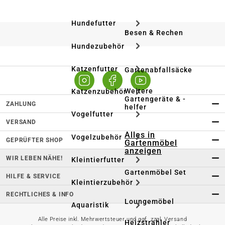
Hundefutter
Besen & Rechen
Hundezubehör
Katzenfutter
Gartenabfallsäcke
Weitere
Katzenzubehör
Gartengeräte & -
ZAHLUNG
helfer
Vogelfutter
VERSAND
Alles in
Vogelzubehör
GEPRÜFTER SHOP
Gartenmöbel
anzeigen
WIR LEBEN NÄHE!
Kleintierfutter
Gartenmöbel Set
HILFE & SERVICE
Kleintierzubehör
RECHTLICHES & INFO
Loungemöbel
Aquaristik
Alle Preise inkl. Mehrwertsteuer und ggf. zzgl. Versand
Heizstrahler