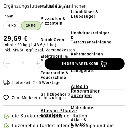
Ergänzungsfuttermittel für Kaninchen
Holzkohlegrill
Laubbläser &
Laubsauger
auswählen
Inhalt
Pizzaofen &
Pizzastein
6 KG
20 KG
Hochdruckreiniger
29,59 €
&
Dutch Oven
Terrassenreinigung
Inhalt:
20 kg
(1,48 € / 1 kg)
inkl. MwSt. ggf. zzgl.
Versandkosten
Kehrmaschinen
Elektrogrill &
Produkt Anzahl des Produktes "%product%
Plancha
IN DEN WARENKORB
Akkus &
Ladegeräte
Feuerstelle &
Feuerschale
Lieferzeit: 2 - 5 Werktage
Alles in
Rasenmäher
Grillzubehör
anzeigen
Zum Merkzettel hinzufügen
Mähroboter
Alles in Pflanze
anzeigen
die Strukturergänzung der Ration
Akku- &
Elektro-
Luzerneheu fördert intensives Kauen und die