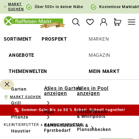
MARKT
springen
Zur Hauptnavigation springen
Über 500× in deiner Nähe
Kostenlose Marktab
SUCHEN
SORTIMENT
PROSPEKT
MARKEN
ANGEBOTE
MAGAZIN
THEMENWELTEN
MEIN MARKT
Alles in Garten
Alles in Pool
Garten
anzeigen
anzeigen
MARKT SUCHEN
Grill
Sommer-Sale: Bis zu 50 % Rabatt. Schnell zugreifen!
Aufstellpools
Pool
& Whirlpools
Pflanze
KLEINTIERFUTTER
KANINCHENFUTTER
Gartenmaschinen &
Planschbecken
Forstbedarf
Haustier