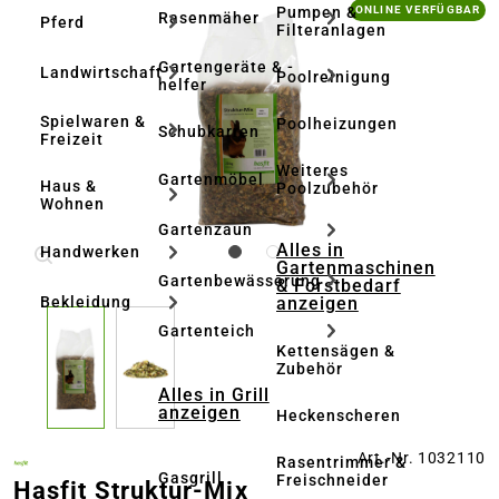
Bildergalerie überspringen
Pumpen &
ONLINE VERFÜGBAR
Rasenmäher
Pferd
Filteranlagen
Gartengeräte & -
Landwirtschaft
Poolreinigung
helfer
Spielwaren &
Poolheizungen
Schubkarren
Freizeit
Weiteres
Gartenmöbel
Haus &
Poolzubehör
Wohnen
Gartenzaun
Alles in
Handwerken
Gartenmaschinen
Gartenbewässerung
& Forstbedarf
anzeigen
Bekleidung
Gartenteich
Kettensägen &
Zubehör
Alles in Grill
anzeigen
Heckenscheren
Art.-Nr. 1032110
Rasentrimmer &
Gasgrill
Freischneider
Hasfit Struktur-Mix