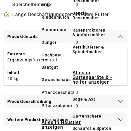
Rasenmäher
Speichelbildung
Erde
Benzin-
Lange Beschäftigungszeit mit dem Futter
Rindenmulch
Rasenmäher
Pinienrinde
Rasentraktoren
& Aufsitzmäher
Produktdetails
Dünger
Vertikutierer &
Spindelmäher
Futterart
Hochbeet
Ergänzungsfuttermittel
Saatgut
Alles in
Inhalt
Gartengeräte & -
20 kg
Gewächshaus
helfer anzeigen
Pflanzenschutz
Säge & Axt
Produktbeschreibung
Pflanzzubehör
Gartenschere
Weitere Produktinformationen
Alles in Haustier
anzeigen
Schaufel & Spaten