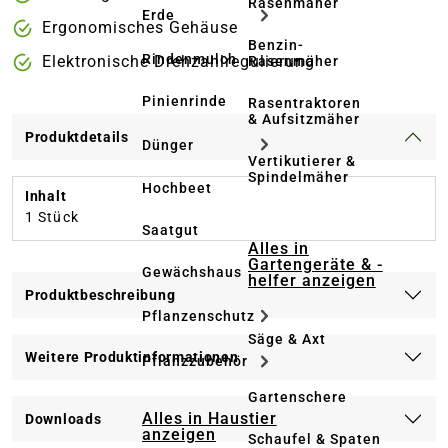
Rasenmäher
Erde
Ergonomisches Gehäuse
Benzin-
Rindenmulch
Elektronische Drehzahlregulierung
Rasenmäher
Pinienrinde
Rasentraktoren
& Aufsitzmäher
Produktdetails
Dünger
Vertikutierer &
Spindelmäher
Hochbeet
Inhalt
1 Stück
Saatgut
Alles in
Gartengeräte & -
Gewächshaus
helfer anzeigen
Produktbeschreibung
Pflanzenschutz
Säge & Axt
Weitere Produktinformationen
Pflanzzubehör
Gartenschere
Alles in Haustier
Downloads
anzeigen
Schaufel & Spaten