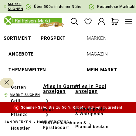
MARKT
springen
Zur Hauptnavigation springen
Über 500× in deiner Nähe
Kostenlose Marktab
SUCHEN
SORTIMENT
PROSPEKT
MARKEN
ANGEBOTE
MAGAZIN
THEMENWELTEN
MEIN MARKT
Alles in Garten
Alles in Pool
Garten
anzeigen
anzeigen
MARKT SUCHEN
Grill
Sommer-Sale: Bis zu 50 % Rabatt. Schnell zugreifen!
Aufstellpools
Pool
& Whirlpools
Pflanze
HANDWERKEN
HANDWERKZEUG
Gartenmaschinen &
Planschbecken
Forstbedarf
Haustier