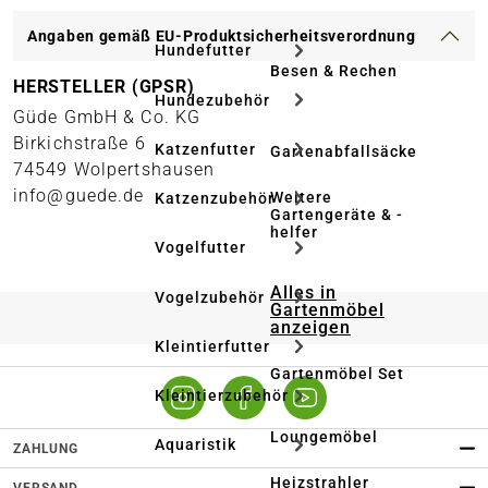
Angaben gemäß EU-Produktsicherheitsverordnung
Hundefutter
Besen & Rechen
HERSTELLER (GPSR)
Hundezubehör
Güde GmbH & Co. KG
Birkichstraße 6
Katzenfutter
Gartenabfallsäcke
74549 Wolpertshausen
info@guede.de
Weitere
Katzenzubehör
Gartengeräte & -
helfer
Vogelfutter
Alles in
Vogelzubehör
Gartenmöbel
anzeigen
Kleintierfutter
Gartenmöbel Set
Kleintierzubehör
Loungemöbel
Aquaristik
ZAHLUNG
Heizstrahler
VERSAND