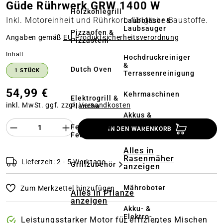
Güde Rührwerk GRW 1400 W
Holzkohlegrill
Inkl. Motoreinheit und Rührkorb für grobe Baustoffe.
Laubbläser &
Laubsauger
Pizzaofen &
Angaben gemäß
EU‑Produktsicherheitsverordnung
Pizzastein
auswählen
Inhalt
Hochdruckreiniger
&
Dutch Oven
1 STÜCK
Terrassenreinigung
54,99 €
Kehrmaschinen
Elektrogrill &
inkl. MwSt. ggf. zzgl.
Versandkosten
Plancha
Akkus &
Ladegeräte
Produkt Anzahl des Produktes "%product%
Feuerstelle &
IN DEN WARENKORB
Feuerschale
Alles in
Rasenmäher
Lieferzeit: 2 - 5 Werktage
Grillzubehör
anzeigen
Mähroboter
Zum Merkzettel hinzufügen
Alles in Pflanze
anzeigen
Akku- &
Elektro-
Leistungsstarker Motor für effizientes Mischen