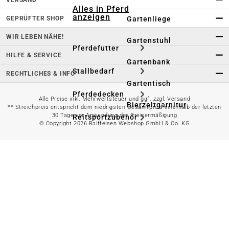
Alles in Pferd
anzeigen
GEPRÜFTER SHOP
Gartenliege
WIR LEBEN NÄHE!
Gartenstuhl
Pferdefutter
HILFE & SERVICE
Gartenbank
Stallbedarf
RECHTLICHES & INFO
Gartentisch
Pferdedecken
Alle Preise inkl. Mehrwertsteuer und ggf. zzgl. Versand
Bierzeltgarnitur
** Streichpreis entspricht dem niedrigsten Gesamtpreis innerhalb der letzten
30 Tage vor Anwendung der Preisermäßigung
Reitsportzubehör
© Copyright 2026 Raiffeisen Webshop GmbH & Co. KG
Sonnen- &
Sichtschutz
Longieren &
Bodenarbeiten
Pavillon
Wellness &
Regeneration
Campingmöbel
Gartenmöbelzubehör
Pferdepflege
Gartendekoration & -
Reitbekleidung
beleuchtung