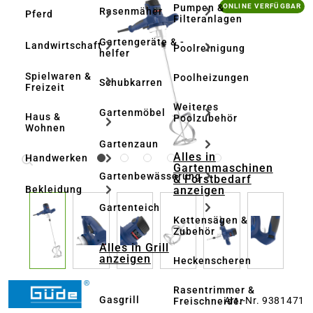
Bildergalerie überspringen
Pumpen &
ONLINE VERFÜGBAR
Rasenmäher
Pferd
Filteranlagen
Gartengeräte & -
Landwirtschaft
Poolreinigung
helfer
Spielwaren &
Poolheizungen
Schubkarren
Freizeit
Weiteres
Gartenmöbel
Haus &
Poolzubehör
Wohnen
Gartenzaun
Alles in
Handwerken
Gartenmaschinen
Gartenbewässerung
& Forstbedarf
anzeigen
Bekleidung
Gartenteich
Kettensägen &
Zubehör
Alles in Grill
anzeigen
Heckenscheren
Rasentrimmer &
Gasgrill
Art.-Nr. 9381471
Freischneider