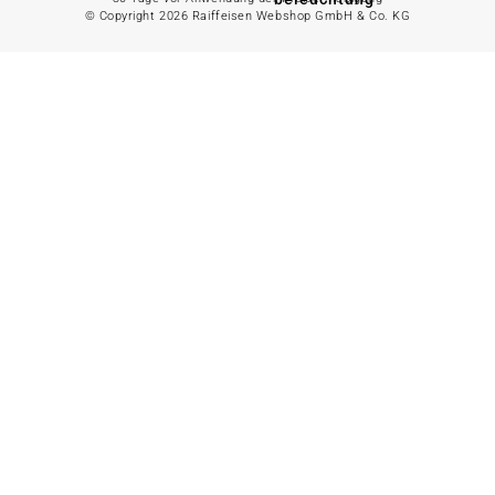
© Copyright 2026 Raiffeisen Webshop GmbH & Co. KG
Gartenhaus
Alles in
Landwirtschaft
anzeigen
Alles in Gartenzaun
anzeigen
Geflügelfutter
Hühnerhaltung
Doppelstabmattenzaun
Weidezaun
Gartentor
Rinder- &
Gartenzaunzubehör
Schweinefutter
Alles in
Schaf- &
Gartenbewässerung
Ziegenfutter
anzeigen
Kleintierhaltung
Gartenschlauch
Nutztierhaltung
Regentonne