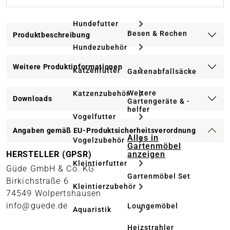
Hundefutter
Besen & Rechen
Produktbeschreibung
Hundezubehör
Weitere Produktinformationen
Katzenfutter
Gartenabfallsäcke
Weitere
Katzenzubehör
Downloads
Gartengeräte & -
helfer
Vogelfutter
Angaben gemäß EU-Produktsicherheitsverordnung
Alles in
Vogelzubehör
Gartenmöbel
anzeigen
HERSTELLER (GPSR)
Kleintierfutter
Güde GmbH & Co. KG
Gartenmöbel Set
Birkichstraße 6
Kleintierzubehör
74549 Wolpertshausen
info@guede.de
Loungemöbel
Aquaristik
Heizstrahler