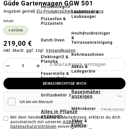
Güde Gartenwagen GGW 501
Holzkohlegrill
Angaben gemäß
EU‑Produktsicherheitsverordnung
Laubbläser &
Laubsauger
Pizzaofen &
auswählen
Inhalt
Pizzastein
1 STÜCK
(DIESE OPTION IST ZURZEIT NICHT VERFÜGBAR.)
Hochdruckreiniger
&
Dutch Oven
219,00 €
Terrassenreinigung
inkl. MwSt. ggf. zzgl.
Versandkosten
Kehrmaschinen
Elektrogrill &
Plancha
Akkus &
Ladegeräte
Feuerstelle &
Feuerschale
BENACHRICHTIGE MICH
Alles in
Rasenmäher
Grillzubehör
anzeigen
Mähroboter
Friendly Captcha
Alles in Pflanze
anzeigen
Mit dem Senden deiner E-Mailadresse, erklärst du dich
Akku- &
automatisch mit unseren
AGBs und
Elektro-
Datenschutzrichtlinien
einverstanden