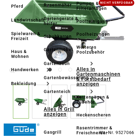
Bildergalerie überspringen
Pumpen &
NICHT VERFÜGBAR
Rasenmäher
Pferd
Filteranlagen
Gartengeräte & -
Landwirtschaft
Poolreinigung
helfer
Spielwaren &
Poolheizungen
Schubkarren
Freizeit
Weiteres
Gartenmöbel
Haus &
Poolzubehör
Wohnen
Gartenzaun
Alles in
Handwerken
Gartenmaschinen
Gartenbewässerung
& Forstbedarf
anzeigen
Bekleidung
Gartenteich
Kettensägen &
Zubehör
Alles in Grill
anzeigen
Heckenscheren
Rasentrimmer &
Gasgrill
Art.-Nr. 9527066
Freischneider