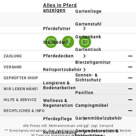
Alles in Pferd
anzeigen
Gartenliege
Gartenstuhl
Pferdefutter
Gartenbank
Stallbedarf
Gartentisch
Pferdedecken
ZAHLUNG
Bierzeltgarnitur
VERSAND
Reitsportzubehör
Sonnen- &
GEPRÜFTER SHOP
Sichtschutz
Longieren &
Bodenarbeiten
WIR LEBEN NÄHE!
Pavillon
HILFE & SERVICE
Wellness &
Regeneration
Campingmöbel
RECHTLICHES & INFO
Gartenmöbelzubehör
Pferdepflege
Alle Preise inkl. Mehrwertsteuer und ggf. zzgl. Versand
Gartendekoration & -
** Streichpreis entspricht dem niedrigsten Gesamtpreis innerhalb der letzten
Reitbekleidung
beleuchtung
30 Tage vor Anwendung der Preisermäßigung