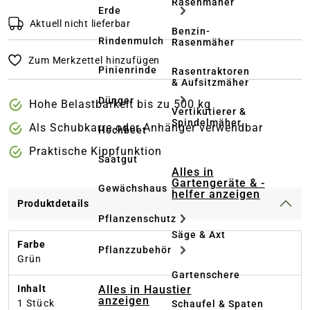
Rasenmäher
Erde
Aktuell nicht lieferbar
Benzin-
Rindenmulch
Rasenmäher
Zum Merkzettel hinzufügen
Pinienrinde
Rasentraktoren
& Aufsitzmäher
Dünger
Hohe Belastbarkeit bis zu 500 kg
Vertikutierer &
Spindelmäher
Als Schubkarre oder Anhänger verwendbar
Hochbeet
Praktische Kippfunktion
Saatgut
Alles in
Gartengeräte & -
Gewächshaus
helfer anzeigen
Produktdetails
Pflanzenschutz
Säge & Axt
Farbe
Pflanzzubehör
Grün
Gartenschere
Alles in Haustier
Inhalt
anzeigen
1 Stück
Schaufel & Spaten