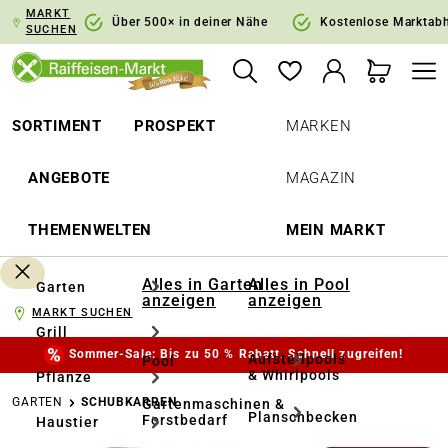
MARKT
springen
Zur Hauptnavigation springen
Über 500× in deiner Nähe
Kostenlose Marktab
SUCHEN
SORTIMENT
PROSPEKT
MARKEN
ANGEBOTE
MAGAZIN
THEMENWELTEN
MEIN MARKT
Alles in Garten
Alles in Pool
Garten
anzeigen
anzeigen
MARKT SUCHEN
Grill
Sommer-Sale: Bis zu 50 % Rabatt. Schnell zugreifen!
Aufstellpools
Pool
& Whirlpools
Pflanze
GARTEN
SCHUBKARREN
Gartenmaschinen &
Planschbecken
Forstbedarf
Haustier