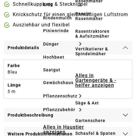
Rasenmäher
Schnellkupplung & Stecknippel
Erde
Benzin-
Knickschutz für einen gleichmäßigen Luftstrom
Rindenmulch
Rasenmäher
Ausziehbar und flexibel
Pinienrinde
Rasentraktoren
& Aufsitzmäher
Dünger
Produktdetails
Vertikutierer &
Spindelmäher
Hochbeet
Farbe
Saatgut
Blau
Alles in
Gartengeräte & -
Gewächshaus
helfer anzeigen
Länge
5 m
Pflanzenschutz
Säge & Axt
Pflanzzubehör
Produktbeschreibung
Gartenschere
Alles in Haustier
anzeigen
Schaufel & Spaten
Weitere Produktinformationen