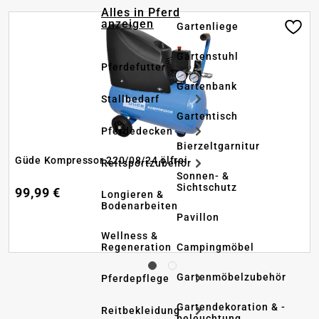
Alles in Pferd
anzeigen
Gartenliege
Gartenstuhl
Pferdefutter
Gartenbank
Stallbedarf
Gartentisch
Pferdedecken
Bierzeltgarnitur
Güde Kompressor 220/08/24 ölfrei
Reitsportzubehör
Sonnen- &
Sichtschutz
99,99 €
Longieren &
Bodenarbeiten
Pavillon
Wellness &
Regeneration
Campingmöbel
Gartenmöbelzubehör
Pferdepflege
Gartendekoration & -
Reitbekleidung
beleuchtung