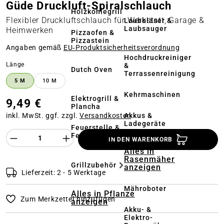
Güde Druckluft-Spiralschlauch
Holzkohlegrill
Flexibler Druckluftschlauch für Werkstatt, Garage &
Laubbläser &
Laubsauger
Heimwerken
Pizzaofen &
Pizzastein
Angaben gemäß
EU‑Produktsicherheitsverordnung
Hochdruckreiniger
auswählen
Länge
&
Dutch Oven
Terrassenreinigung
5 M
10 M
Kehrmaschinen
Elektrogrill &
9,49 €
Plancha
Akkus &
inkl. MwSt. ggf. zzgl.
Versandkosten
Ladegeräte
Feuerstelle &
Produkt Anzahl des Produktes "%product%
Feuerschale
IN DEN WARENKORB
Alles in
Rasenmäher
Grillzubehör
anzeigen
Lieferzeit: 2 - 5 Werktage
Mähroboter
Alles in Pflanze
Zum Merkzettel hinzufügen
anzeigen
Akku- &
Elektro-