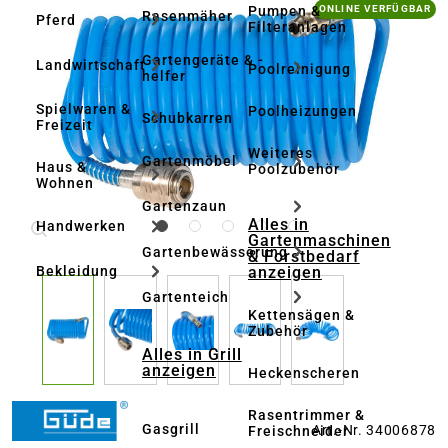
Bildergalerie überspringen
Pumpen &
ONLINE VERFÜGBAR
Rasenmäher
Pferd
Filteranlagen
Gartengeräte & -
Landwirtschaft
Poolreinigung
helfer
Spielwaren &
Poolheizungen
Schubkarren
Freizeit
Weiteres
Gartenmöbel
Haus &
Poolzubehör
Wohnen
Gartenzaun
Alles in
Handwerken
Gartenmaschinen
Gartenbewässerung
& Forstbedarf
anzeigen
Bekleidung
Gartenteich
Kettensägen &
Zubehör
Alles in Grill
anzeigen
Heckenscheren
Rasentrimmer &
Gasgrill
Art.-Nr. 34006878
Freischneider