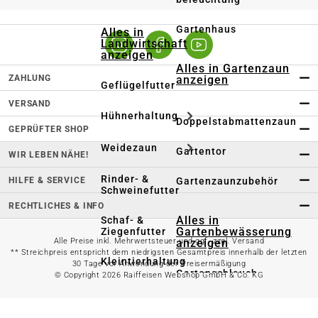
Gartenhaus
Alles in
Landwirtschaft
anzeigen
Alles in Gartenzaun
ZAHLUNG
anzeigen
Geflügelfutter
VERSAND
Hühnerhaltung
Doppelstabmattenzaun
GEPRÜFTER SHOP
Weidezaun
Gartentor
WIR LEBEN NÄHE!
Rinder- &
HILFE & SERVICE
Gartenzaunzubehör
Schweinefutter
RECHTLICHES & INFO
Alles in
Schaf- &
Gartenbewässerung
Ziegenfutter
anzeigen
Alle Preise inkl. Mehrwertsteuer und ggf. zzgl. Versand
** Streichpreis entspricht dem niedrigsten Gesamtpreis innerhalb der letzten
Kleintierhaltung
30 Tage vor Anwendung der Preisermäßigung
Gartenschlauch
© Copyright 2026 Raiffeisen Webshop GmbH & Co. KG
Nutztierhaltung
Regentonne