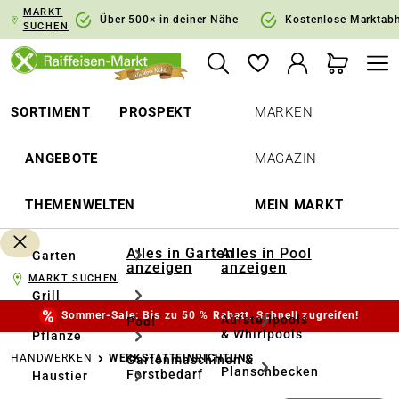
MARKT
springen
Zur Hauptnavigation springen
Über 500× in deiner Nähe
Kostenlose Marktab
SUCHEN
SORTIMENT
PROSPEKT
MARKEN
ANGEBOTE
MAGAZIN
THEMENWELTEN
MEIN MARKT
Alles in Garten
Alles in Pool
Garten
anzeigen
anzeigen
MARKT SUCHEN
Grill
Sommer-Sale: Bis zu 50 % Rabatt. Schnell zugreifen!
Aufstellpools
Pool
& Whirlpools
Pflanze
HANDWERKEN
WERKSTATTEINRICHTUNG
Gartenmaschinen &
Planschbecken
Forstbedarf
Haustier