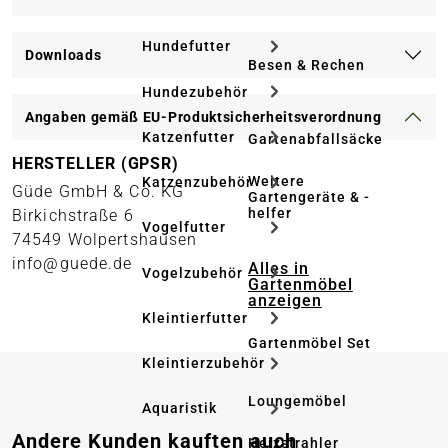
Hundefutter
Downloads
Besen & Rechen
Hundezubehör
Angaben gemäß EU-Produktsicherheitsverordnung
Katzenfutter
Gartenabfallsäcke
HERSTELLER (GPSR)
Weitere
Katzenzubehör
Güde GmbH & Co. KG
Gartengeräte & -
helfer
Birkichstraße 6
Vogelfutter
74549 Wolpertshausen
info@guede.de
Alles in
Vogelzubehör
Gartenmöbel
anzeigen
Kleintierfutter
Gartenmöbel Set
Kleintierzubehör
Loungemöbel
Aquaristik
Produktgalerie überspringen
Andere Kunden kauften auch
Heizstrahler