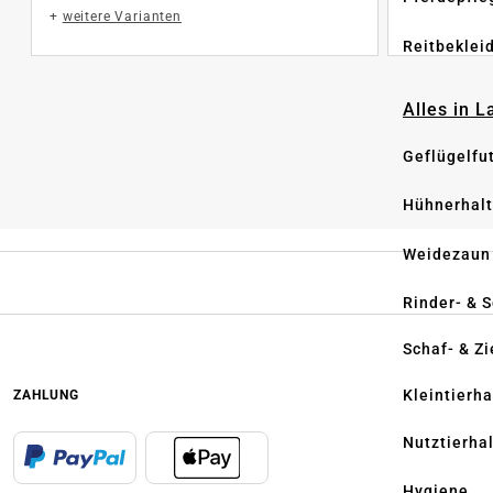
+
weitere Varianten
Reitbeklei
Alles in 
Geflügelfu
Hühnerhal
Weidezaun
Rinder- & 
Schaf- & Z
Kleintierh
ZAHLUNG
Nutztierha
Hygiene