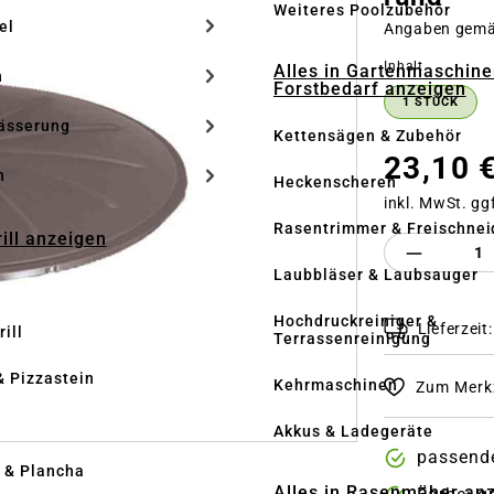
Weiteres Poolzubehör
el
Angaben gem
auswähle
Inhalt
Alles in Gartenmaschine
n
Forstbedarf anzeigen
1 STÜCK
ässerung
Kettensägen & Zubehör
23,10 
h
Heckenscheren
inkl. MwSt. gg
Rasentrimmer & Freischnei
rill anzeigen
Produkt 
Laubbläser & Laubsauger
Hochdruckreiniger &
Lieferzeit
ill
Terrassenreinigung
& Pizzastein
Kehrmaschinen
Zum Merkz
n
Akkus & Ladegeräte
passende
l & Plancha
Alles in Rasenmäher an