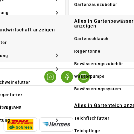
Gartenzaunzubehör
dung
Alles in Gartenbewässe
anzeigen
Landwirtschaft anzeigen
Gartenschlauch
tter
Regentonne
tung
Bewässerungszubehör
Wasserpumpe
Schweinefutter
Bewässerungssystem
iegenfutter
Alles in Gartenteich anz
altung
VERSAND
Teichfischfutter
ltung
Teichpflege