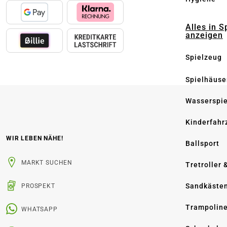
Alles in S
anzeigen
Spielzeug
Spielhäuse
Wasserspi
Kinderfahr
WIR LEBEN NÄHE!
Ballsport
MARKT SUCHEN
Tretroller 
Sandkäste
PROSPEKT
Trampolin
WHATSAPP