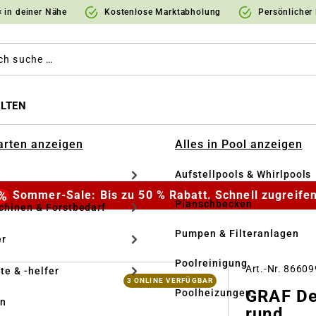
 in deiner Nähe
Kostenlose Marktabholung
Persönlicher
LTEN
Garten anzeigen
Alles in Pool anzeigen
Aufstellpools & Whirlpools
Sommer-Sale: Bis zu 50 % Rabatt. Schnell zugreifen
Planschbecken
hinen & Forstbedarf
Pumpen & Filteranlagen
r
Poolreinigung
Art.-Nr. 8660
te & -helfer
3 ONLINE VERFÜGBAR
GRAF De
Poolheizungen
en
rund