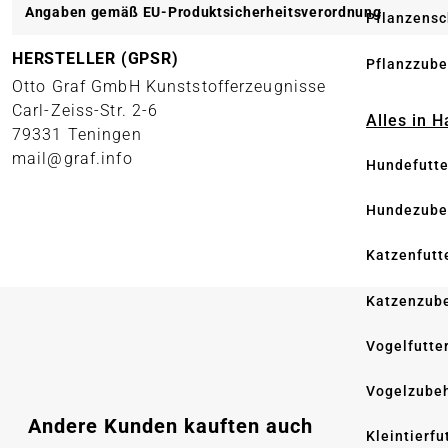
Angaben gemäß EU-Produktsicherheitsverordnung
Pflanzensc
HERSTELLER (GPSR)
Pflanzzube
Otto Graf GmbH Kunststofferzeugnisse
Carl-Zeiss-Str. 2-6
Alles in 
79331 Teningen
mail@graf.info
Hundefutte
Hundezube
Katzenfutt
Katzenzub
Vogelfutte
Vogelzube
Produktgalerie überspringen
Andere Kunden kauften auch
Kleintierfu