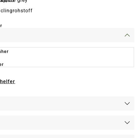
raphite grey
clingrohstoff
r
äher
er
-helfer