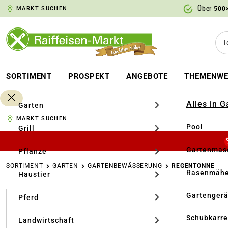
MARKT SUCHEN
Über 500×
springen
Zur Hauptnavigation springen
SORTIMENT
PROSPEKT
ANGEBOTE
THEMENWE
Alles in 
Garten
MARKT SUCHEN
Pool
Grill
Gartenmasc
Pflanze
SORTIMENT
GARTEN
GARTENBEWÄSSERUNG
REGENTONNE
Rasenmähe
Haustier
Bildergalerie überspringen
Gartengerä
Pferd
Schubkarr
Landwirtschaft