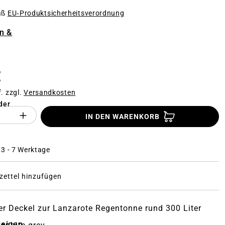
äß
EU‑Produktsicherheitsverordnung
n
n &
€
f. zzgl.
Versandkosten
der
Anzahl des Produktes "%product%": Gi
IN DEN WARENKORB
: 3 - 7 Werktage
ettel hinzufügen
r Deckel zur Lanzarote Regentonne rund 300 Liter
zeigen