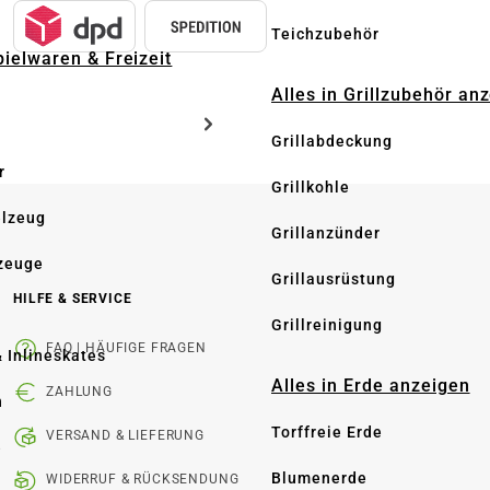
Teichzubehör
pielwaren & Freizeit
Alles in Grillzubehör an
Grillabdeckung
r
Grillkohle
elzeug
Grillanzünder
zeuge
Grillausrüstung
HILFE & SERVICE
Grillreinigung
FAQ | HÄUFIGE FRAGEN
& Inlineskates
Alles in Erde anzeigen
ZAHLUNG
n
Torffreie Erde
VERSAND & LIEFERUNG
e
Blumenerde
WIDERRUF & RÜCKSENDUNG