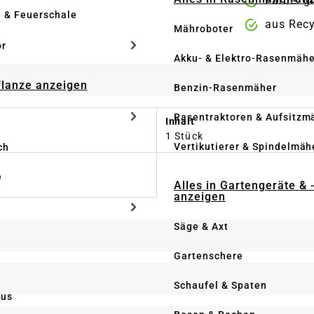
Farbe: g
e & Feuerschale
aus Recy
Mähroboter
ör
Akku- & Elektro-Rasenmähe
Pflanze anzeigen
Benzin-Rasenmäher
Rasentraktoren & Aufsitzm
Inhalt
1 Stück
Vertikutierer & Spindelmäh
ch
e
Alles in Gartengeräte & 
anzeigen
Säge & Axt
Gartenschere
Schaufel & Spaten
us