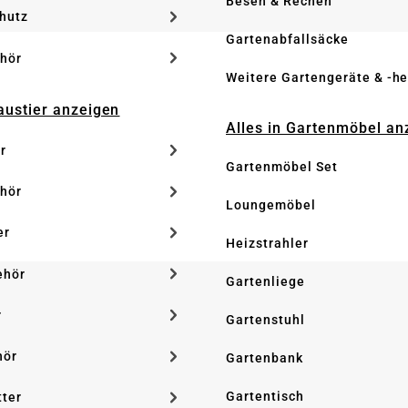
Besen & Rechen
hutz
Gartenabfallsäcke
hör
Weitere Gartengeräte & -he
Haustier anzeigen
Alles in Gartenmöbel an
r
Gartenmöbel Set
hör
Loungemöbel
er
Heizstrahler
ehör
Gartenliege
r
Gartenstuhl
hör
Gartenbank
Gartentisch
tter