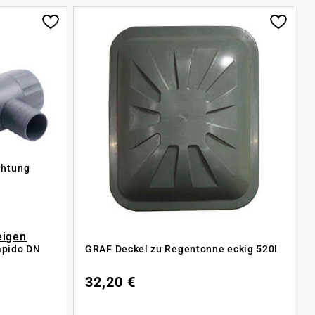
chtung
eigen
pido DN
GRAF Deckel zu Regentonne eckig 520l
32,20 €