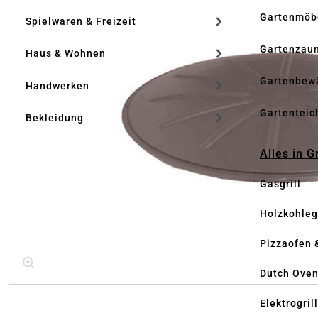
Gartenmöb
Spielwaren & Freizeit
Gartenzau
Haus & Wohnen
Gartenbew
Handwerken
Gartenteic
Bekleidung
Alles in G
Gasgrill
Holzkohlegr
Pizzaofen 
Dutch Ove
Elektrogril