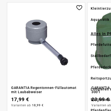
Kleintierz
Aquaristik
Alles in 
Pferdefutt
Stallbedarf
Pferdedec
Reitsportz
GARANTIA Regentonnen-Füllautomat
GARANTIA 
Longieren 
mit Laubabweiser
300 l
17,99 €
23,99 €
Wellness &
Varianten ab
18,99 €
Varianten a
Pferdepfle