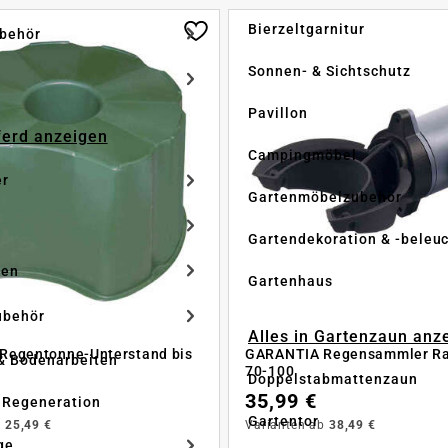
Bierzeltgarnitur
ubehör
Sonnen- & Sichtschutz
Pavillon
Pferd anzeigen
Campingmöbel
er
Gartenmöbelzubehör
Gartendekoration & -beleu
ken
Gartenhaus
ubehör
Alles in Gartenzaun anz
Regentonne-Unterstand bis
GARANTIA Regensammler Ra
& Bodenarbeiten
70-100
Doppelstabmattenzaun
35,99 €
 Regeneration
Gartentor
b
25,49 €
Varianten ab
38,49 €
ge