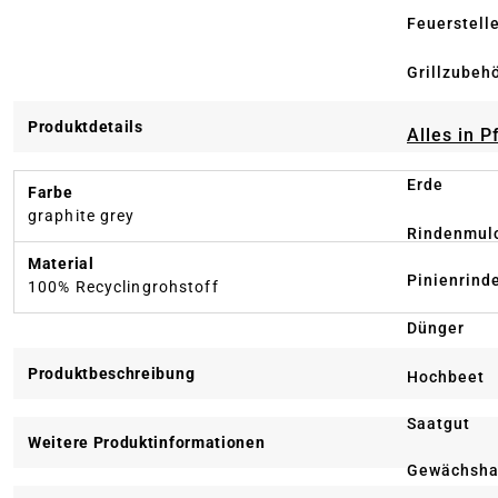
Feuerstell
Grillzubeh
Produktdetails
Alles in 
Erde
Farbe
graphite grey
Rindenmul
Material
Pinienrind
100% Recyclingrohstoff
Dünger
Produktbeschreibung
Hochbeet
Saatgut
Weitere Produktinformationen
Gewächsha