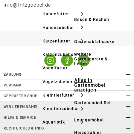
info@fritzgoebel.de
Hundefutter
Besen & Rechen
Hundezubehör
Katzenfutter
Gartenabfallsäcke
Weitere
Katzenzubehör
Gartengeräte & -
helfer
Vogelfutter
ZAHLUNG
Alles in
Vogelzubehör
Gartenmöbel
VERSAND
anzeigen
Kleintierfutter
GEPRÜFTER SHOP
Gartenmöbel Set
WIR LEBEN NÄHE!
Kleintierzubehör
HILFE & SERVICE
Loungemöbel
Aquaristik
RECHTLICHES & INFO
Heizstrahler