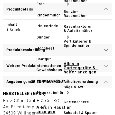
Rasenmäher
Erde
Produktdetails
Benzin-
Rindenmulch
Rasenmäher
Inhalt
Pinienrinde
Rasentraktoren
1 Stück
& Aufsitzmäher
Dünger
Vertikutierer &
Spindelmäher
Hochbeet
Produktbeschreibung
Saatgut
Alles in
Weitere Produktinformationen
Gartengeräte & -
Gewächshaus
helfer anzeigen
Pflanzenschutz
Angaben gemäß EU-Produktsicherheitsverordnung
Säge & Axt
Pflanzzubehör
HERSTELLER (GPSR)
Fritz Göbel GmbH & Co. KG
Gartenschere
Am Friedrichsplatz 5
Alles in Haustier
anzeigen
Schaufel & Spaten
34509 Willingen