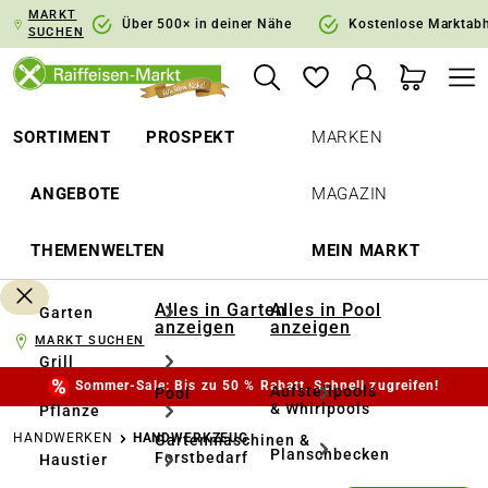
MARKT
springen
Zur Hauptnavigation springen
Über 500× in deiner Nähe
Kostenlose Marktab
SUCHEN
SORTIMENT
PROSPEKT
MARKEN
ANGEBOTE
MAGAZIN
THEMENWELTEN
MEIN MARKT
Alles in Garten
Alles in Pool
Garten
anzeigen
anzeigen
MARKT SUCHEN
Grill
Sommer-Sale: Bis zu 50 % Rabatt. Schnell zugreifen!
Aufstellpools
Pool
& Whirlpools
Pflanze
HANDWERKEN
HANDWERKZEUG
Gartenmaschinen &
Planschbecken
Forstbedarf
Haustier