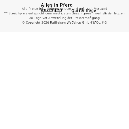
Alles in Pferd
anzeigen
Alle Preise inkl. Mehrwertsteuer und ggf. zzgl. Versand
Gartenliege
** Streichpreis entspricht dem niedrigsten Gesamtpreis innerhalb der letzten
30 Tage vor Anwendung der Preisermäßigung
Gartenstuhl
© Copyright 2026 Raiffeisen Webshop GmbH & Co. KG
Pferdefutter
Gartenbank
Stallbedarf
Gartentisch
Pferdedecken
Bierzeltgarnitur
Reitsportzubehör
Sonnen- &
Sichtschutz
Longieren &
Bodenarbeiten
Pavillon
Wellness &
Regeneration
Campingmöbel
Gartenmöbelzubehör
Pferdepflege
Gartendekoration & -
Reitbekleidung
beleuchtung