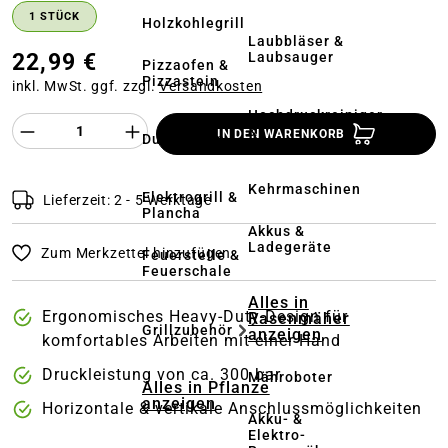
1 STÜCK
Holzkohlegrill
Laubbläser &
22,99 €
Laubsauger
Pizzaofen &
Pizzastein
inkl. MwSt. ggf. zzgl.
Versandkosten
Hochdruckreiniger
Produkt Anzahl des Produktes "%product%
&
IN DEN WARENKORB
Dutch Oven
Terrassenreinigung
Kehrmaschinen
Elektrogrill &
Lieferzeit: 2 - 5 Werktage
Plancha
Akkus &
Ladegeräte
Zum Merkzettel hinzufügen
Feuerstelle &
Feuerschale
Alles in
Ergonomisches Heavy-Duty-Design für
Rasenmäher
Grillzubehör
anzeigen
komfortables Arbeiten mit einer Hand
Druckleistung von ca. 300 bar
Mähroboter
Alles in Pflanze
anzeigen
Horizontale & vertikale Anschlussmöglichkeiten
Akku- &
Elektro-