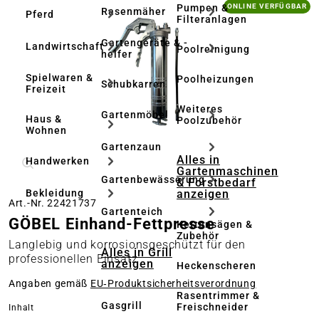
Bildergalerie überspringen
Pumpen &
ONLINE VERFÜGBAR
Rasenmäher
Pferd
Filteranlagen
Gartengeräte & -
Landwirtschaft
Poolreinigung
helfer
Spielwaren &
Poolheizungen
Schubkarren
Freizeit
Weiteres
Gartenmöbel
Haus &
Poolzubehör
Wohnen
Gartenzaun
Alles in
Handwerken
Gartenmaschinen
Gartenbewässerung
& Forstbedarf
anzeigen
Bekleidung
Art.-Nr. 22421737
Gartenteich
GÖBEL Einhand-Fettpresse
Kettensägen &
Zubehör
Langlebig und korrosionsgeschützt für den
Alles in Grill
professionellen Einsatz
anzeigen
Heckenscheren
Angaben gemäß
EU‑Produktsicherheitsverordnung
Rasentrimmer &
Gasgrill
Freischneider
auswählen
Inhalt