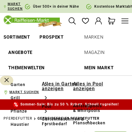
MARKT
springen
Zur Hauptnavigation springen
Über 500× in deiner Nähe
Kostenlose Marktab
SUCHEN
SORTIMENT
PROSPEKT
MARKEN
ANGEBOTE
MAGAZIN
THEMENWELTEN
MEIN MARKT
Alles in Garten
Alles in Pool
Garten
anzeigen
anzeigen
MARKT SUCHEN
Grill
Sommer-Sale: Bis zu 50 % Rabatt. Schnell zugreifen!
Aufstellpools
Pool
& Whirlpools
Pflanze
PFERDEFUTTER
GETREIDEFREIES PFERDEFUTTER
Gartenmaschinen &
Planschbecken
Forstbedarf
Haustier