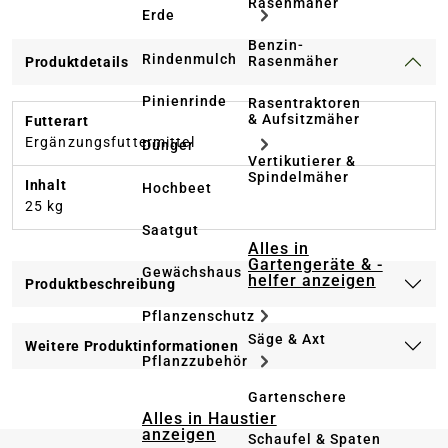
Rasenmäher
Erde
Benzin-
Rindenmulch
Rasenmäher
Produktdetails
Pinienrinde
Rasentraktoren
& Aufsitzmäher
Futterart
Ergänzungsfuttermittel
Dünger
Vertikutierer &
Spindelmäher
Inhalt
Hochbeet
25 kg
Saatgut
Alles in
Gartengeräte & -
Gewächshaus
helfer anzeigen
Produktbeschreibung
Pflanzenschutz
Säge & Axt
Weitere Produktinformationen
Pflanzzubehör
Gartenschere
Alles in Haustier
anzeigen
Schaufel & Spaten