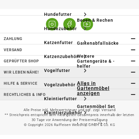
Hundefutter
Besen & Rechen
Hundezubehör
ZAHLUNG
Katzenfutter
Gartenabfallsäcke
VERSAND
Weitere
Katzenzubehör
Gartengeräte & -
GEPRÜFTER SHOP
helfer
Vogelfutter
WIR LEBEN NÄHE!
Alles in
HILFE & SERVICE
Vogelzubehör
Gartenmöbel
anzeigen
RECHTLICHES & INFO
Kleintierfutter
Gartenmöbel Set
Alle Preise inkl. Mehrwertsteuer und ggf. zzgl. Versand
Kleintierzubehör
** Streichpreis entspricht dem niedrigsten Gesamtpreis innerhalb der letzten
30 Tage vor Anwendung der Preisermäßigung
Loungemöbel
© Copyright 2026 Raiffeisen Webshop GmbH & Co. KG
Aquaristik
Heizstrahler