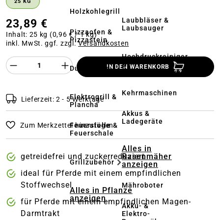
25 KG
Holzkohlegrill
Laubbläser &
23,89 €
Laubsauger
Pizzaofen &
Inhalt:
25 kg
(0,96 € / 1 kg)
Pizzastein
inkl. MwSt. ggf. zzgl.
Versandkosten
Hochdruckreiniger
Produkt Anzahl des Produktes "%product%
&
IN DEN WARENKORB
Dutch Oven
Terrassenreinigung
Kehrmaschinen
Elektrogrill &
Lieferzeit: 2 - 5 Werktage
Plancha
Akkus &
Ladegeräte
Feuerstelle &
Zum Merkzettel hinzufügen
Feuerschale
Alles in
getreidefrei und zuckerreduziert
Rasenmäher
Grillzubehör
anzeigen
ideal für Pferde mit einem empfindlichen
Stoffwechsel
Mähroboter
Alles in Pflanze
anzeigen
für Pferde mit einem empfindlichen Magen-
Akku- &
Darmtrakt
Elektro-