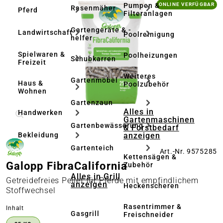
Bildergalerie überspringen
Pumpen &
ONLINE VERFÜGBAR
Rasenmäher
Pferd
Filteranlagen
Gartengeräte & -
Landwirtschaft
Poolreinigung
helfer
Spielwaren &
Poolheizungen
Schubkarren
Freizeit
Weiteres
Gartenmöbel
Haus &
Poolzubehör
Wohnen
Gartenzaun
Alles in
Handwerken
Gartenmaschinen
Gartenbewässerung
& Forstbedarf
anzeigen
Bekleidung
Gartenteich
Art.-Nr. 9575285
Kettensägen &
Galopp FibraCalifornia
Zubehör
Alles in Grill
Getreidefreies Pellet für Pferde mit empfindlichem
anzeigen
Heckenscheren
Stoffwechsel
Rasentrimmer &
auswählen
Inhalt
Gasgrill
Freischneider