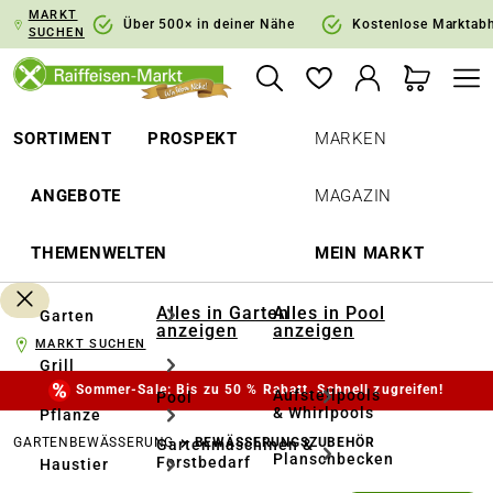
MARKT
springen
Zur Hauptnavigation springen
Über 500× in deiner Nähe
Kostenlose Marktab
SUCHEN
SORTIMENT
PROSPEKT
MARKEN
ANGEBOTE
MAGAZIN
THEMENWELTEN
MEIN MARKT
Alles in Garten
Alles in Pool
Garten
anzeigen
anzeigen
MARKT SUCHEN
Grill
Sommer-Sale: Bis zu 50 % Rabatt. Schnell zugreifen!
Aufstellpools
Pool
& Whirlpools
Pflanze
GARTENBEWÄSSERUNG
BEWÄSSERUNGSZUBEHÖR
Gartenmaschinen &
Planschbecken
Forstbedarf
Haustier