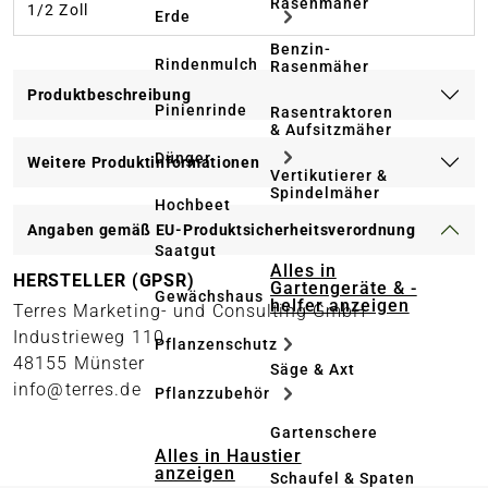
Rasenmäher
1/2 Zoll
Erde
Benzin-
Rindenmulch
Rasenmäher
Produktbeschreibung
Pinienrinde
Rasentraktoren
& Aufsitzmäher
Dünger
Weitere Produktinformationen
Vertikutierer &
Spindelmäher
Hochbeet
Angaben gemäß EU-Produktsicherheitsverordnung
Saatgut
Alles in
HERSTELLER (GPSR)
Gartengeräte & -
Gewächshaus
helfer anzeigen
Terres Marketing- und Consulting GmbH
Industrieweg 110
Pflanzenschutz
48155 Münster
Säge & Axt
info@terres.de
Pflanzzubehör
Gartenschere
Alles in Haustier
anzeigen
Schaufel & Spaten