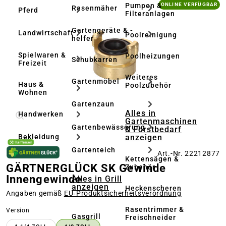
Bildergalerie überspringen
Pumpen &
ONLINE VERFÜGBAR
Rasenmäher
Pferd
Filteranlagen
Gartengeräte & -
Landwirtschaft
Poolreinigung
helfer
Spielwaren &
Poolheizungen
Schubkarren
Freizeit
Weiteres
Gartenmöbel
Haus &
Poolzubehör
Wohnen
Gartenzaun
Alles in
Handwerken
Gartenmaschinen
Gartenbewässerung
& Forstbedarf
anzeigen
Bekleidung
Gartenteich
Art.-Nr. 22212877
Kettensägen &
GÄRTNERGLÜCK SK Gewinde
Zubehör
Innengewinde
Alles in Grill
anzeigen
Heckenscheren
Angaben gemäß
EU‑Produktsicherheitsverordnung
Rasentrimmer &
auswählen
Version
Gasgrill
Freischneider