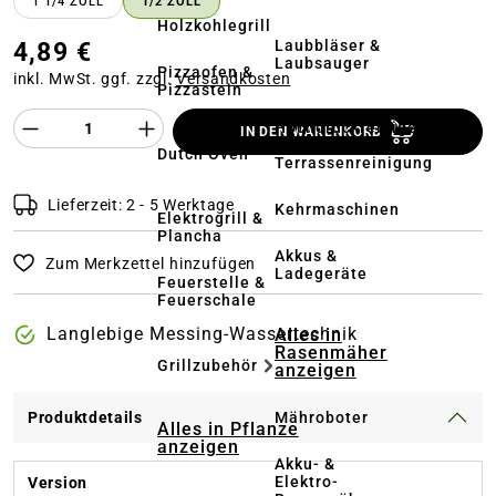
1 1/4 ZOLL
1/2 ZOLL
Holzkohlegrill
Laubbläser &
4,89 €
Laubsauger
Pizzaofen &
inkl. MwSt. ggf. zzgl.
Versandkosten
Pizzastein
Produkt Anzahl des Produktes "%product%
Hochdruckreiniger
IN DEN WARENKORB
&
Dutch Oven
Terrassenreinigung
Lieferzeit: 2 - 5 Werktage
Kehrmaschinen
Elektrogrill &
Plancha
Akkus &
Zum Merkzettel hinzufügen
Ladegeräte
Feuerstelle &
Feuerschale
Langlebige Messing-Wassertechnik
Alles in
Rasenmäher
Grillzubehör
anzeigen
Mähroboter
Produktdetails
Alles in Pflanze
anzeigen
Akku- &
Elektro-
Version