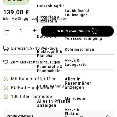
MONTIERT
Holzkohlegrill
Laubbläser &
139,00 €
Laubsauger
Pizzaofen &
inkl. MwSt. ggf. zzgl.
Versandkosten
Pizzastein
Produkt Anzahl des Produktes "%product%
Hochdruckreiniger
IN DEN WARENKORB
&
Dutch Oven
Terrassenreinigung
Lieferzeit: 5 - 10 Werktage
Kehrmaschinen
Elektrogrill &
Plancha
Akkus &
Zum Merkzettel hinzufügen
Ladegeräte
Feuerstelle &
Feuerschale
Mit Kunststoffgriffen
Alles in
Rasenmäher
Grillzubehör
anzeigen
PU-Rad – unplattbar
100 Liter Tiefmulde
Mähroboter
Alles in Pflanze
anzeigen
Akku- &
Elektro-
Produktdetails