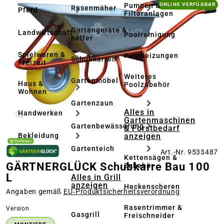
Bildergalerie überspringen
Pumpen &
ONLINE VERFÜGBAR
Rasenmäher
Pferd
Filteranlagen
Gartengeräte & -
Landwirtschaft
Poolreinigung
helfer
Spielwaren &
Poolheizungen
Schubkarren
Freizeit
Weiteres
Gartenmöbel
Haus &
Poolzubehör
Wohnen
Gartenzaun
Alles in
Handwerken
Gartenmaschinen
Gartenbewässerung
& Forstbedarf
anzeigen
Bekleidung
Gartenteich
Art.-Nr. 9533487
Kettensägen &
GÄRTNERGLÜCK Schubkarre Bau 100
Zubehör
L
Alles in Grill
anzeigen
Heckenscheren
Angaben gemäß
EU‑Produktsicherheitsverordnung
Rasentrimmer &
auswählen
Version
Gasgrill
Freischneider