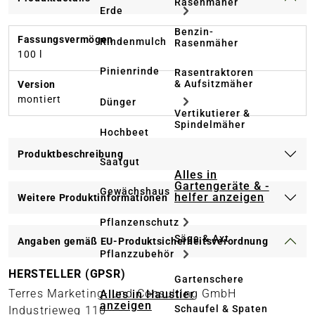
Rasenmäher
Erde
Benzin-
Fassungsvermögen
Rindenmulch
Rasenmäher
100 l
Pinienrinde
Rasentraktoren
& Aufsitzmäher
Version
montiert
Dünger
Vertikutierer &
Spindelmäher
Hochbeet
Produktbeschreibung
Saatgut
Alles in
Gartengeräte & -
Gewächshaus
helfer anzeigen
Weitere Produktinformationen
Pflanzenschutz
Säge & Axt
Angaben gemäß EU-Produktsicherheitsverordnung
Pflanzzubehör
HERSTELLER (GPSR)
Gartenschere
Terres Marketing- und Consulting GmbH
Alles in Haustier
anzeigen
Schaufel & Spaten
Industrieweg 110