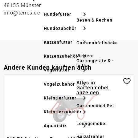
48155 Münster
info@terres.de
Hundefutter
Besen & Rechen
Hundezubehör
Katzenfutter
Gartenabfallsäcke
Weitere
Katzenzubehör
Gartengeräte & -
helfer
Produktgalerie überspringen
Andere Kunden kauften auch
Vogelfutter
Alles in
Vogelzubehör
Gartenmöbel
anzeigen
Kleintierfutter
Gartenmöbel Set
Kleintierzubehör
Loungemöbel
Aquaristik
Heizstrahler