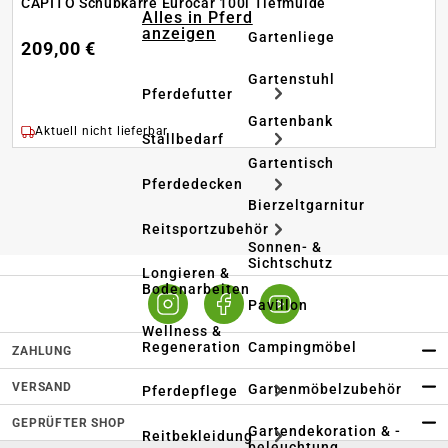
CAPITO Schubkarre Eurocar 100l Tiefmulde
Alles in Pferd
anzeigen
Gartenliege
209,00 €
Gartenstuhl
Pferdefutter
Gartenbank
Aktuell nicht lieferbar
Stallbedarf
Gartentisch
Pferdedecken
Bierzeltgarnitur
Reitsportzubehör
Sonnen- &
Sichtschutz
Longieren &
Bodenarbeiten
Pavillon
Wellness &
Regeneration
Campingmöbel
ZAHLUNG
VERSAND
Gartenmöbelzubehör
Pferdepflege
GEPRÜFTER SHOP
Gartendekoration & -
Reitbekleidung
beleuchtung