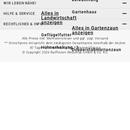
WIR LEBEN NÄHE!
Gartenhaus
Alles in
HILFE & SERVICE
Landwirtschaft
anzeigen
RECHTLICHES & INFO
Alles in Gartenzaun
anzeigen
Geflügelfutter
Alle Preise inkl. Mehrwertsteuer und ggf. zzgl. Versand
** Streichpreis entspricht dem niedrigsten Gesamtpreis innerhalb der letzten
Hühnerhaltung
30 Tage vor Anwendung der Preisermäßigung
Doppelstabmattenzaun
© Copyright 2026 Raiffeisen Webshop GmbH & Co. KG
Weidezaun
Gartentor
Rinder- &
Gartenzaunzubehör
Schweinefutter
Alles in
Schaf- &
Gartenbewässerung
Ziegenfutter
anzeigen
Kleintierhaltung
Gartenschlauch
Nutztierhaltung
Regentonne