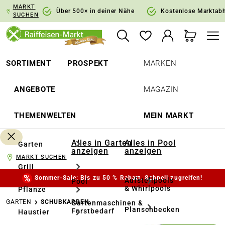
MARKT
springen
Zur Hauptnavigation springen
Über 500× in deiner Nähe
Kostenlose Marktab
SUCHEN
SORTIMENT
PROSPEKT
MARKEN
ANGEBOTE
MAGAZIN
THEMENWELTEN
MEIN MARKT
Alles in Garten
Alles in Pool
Garten
anzeigen
anzeigen
MARKT SUCHEN
Grill
Sommer-Sale: Bis zu 50 % Rabatt. Schnell zugreifen!
Aufstellpools
Pool
& Whirlpools
Pflanze
GARTEN
SCHUBKARREN
Gartenmaschinen &
Planschbecken
Forstbedarf
Haustier