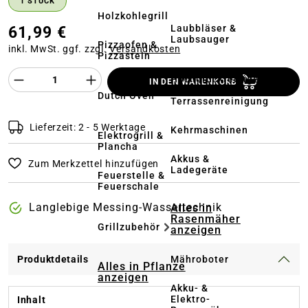
1 STÜCK
Holzkohlegrill
Laubbläser &
61,99 €
Laubsauger
Pizzaofen &
inkl. MwSt. ggf. zzgl.
Versandkosten
Pizzastein
Produkt Anzahl des Produktes "%product%
Hochdruckreiniger
IN DEN WARENKORB
&
Dutch Oven
Terrassenreinigung
Lieferzeit: 2 - 5 Werktage
Kehrmaschinen
Elektrogrill &
Plancha
Akkus &
Zum Merkzettel hinzufügen
Ladegeräte
Feuerstelle &
Feuerschale
Langlebige Messing-Wassertechnik
Alles in
Rasenmäher
Grillzubehör
anzeigen
Mähroboter
Produktdetails
Alles in Pflanze
anzeigen
Akku- &
Elektro-
Inhalt