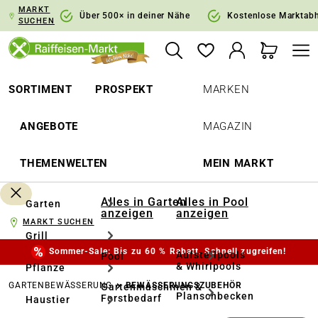
MARKT
springen
Zur Hauptnavigation springen
Über 500× in deiner Nähe
Kostenlose Marktab
SUCHEN
SORTIMENT
PROSPEKT
MARKEN
ANGEBOTE
MAGAZIN
THEMENWELTEN
MEIN MARKT
Alles in Garten
Alles in Pool
Garten
anzeigen
anzeigen
MARKT SUCHEN
Grill
Sommer-Sale: Bis zu 60 % Rabatt. Schnell zugreifen!
Aufstellpools
Pool
& Whirlpools
Pflanze
GARTENBEWÄSSERUNG
BEWÄSSERUNGSZUBEHÖR
Gartenmaschinen &
Planschbecken
Forstbedarf
Haustier