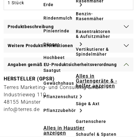
Rasenmäher
1 Stück
Erde
Benzin-
Rindenmulch
Rasenmäher
Produktbeschreibung
Pinienrinde
Rasentraktoren
& Aufsitzmäher
Dünger
Weitere Produktinformationen
Vertikutierer &
Spindelmäher
Hochbeet
Angaben gemäß EU-Produktsicherheitsverordnung
Saatgut
Alles in
HERSTELLER (GPSR)
Gartengeräte & -
Gewächshaus
helfer anzeigen
Terres Marketing- und Consulting GmbH
Industrieweg 110
Pflanzenschutz
48155 Münster
Säge & Axt
info@terres.de
Pflanzzubehör
Gartenschere
Alles in Haustier
anzeigen
Schaufel & Spaten