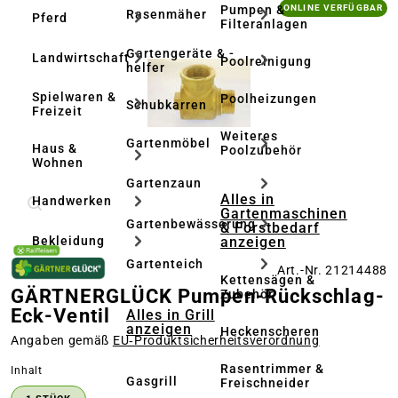
Bildergalerie überspringen
Pumpen &
ONLINE VERFÜGBAR
Rasenmäher
Pferd
Filteranlagen
Gartengeräte & -
Landwirtschaft
Poolreinigung
helfer
Spielwaren &
Poolheizungen
Schubkarren
Freizeit
Weiteres
Gartenmöbel
Haus &
Poolzubehör
Wohnen
Gartenzaun
Alles in
Handwerken
Gartenmaschinen
Gartenbewässerung
& Forstbedarf
anzeigen
Bekleidung
Gartenteich
Art.-Nr. 21214488
Kettensägen &
GÄRTNERGLÜCK Pumpen-Rückschlag-
Zubehör
Eck-Ventil
Alles in Grill
anzeigen
Heckenscheren
Angaben gemäß
EU‑Produktsicherheitsverordnung
Rasentrimmer &
auswählen
Inhalt
Gasgrill
Freischneider