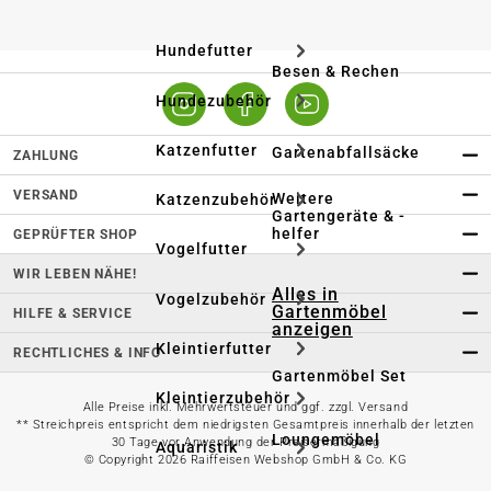
Hundefutter
Besen & Rechen
Hundezubehör
Katzenfutter
Gartenabfallsäcke
ZAHLUNG
VERSAND
Weitere
Katzenzubehör
Gartengeräte & -
helfer
GEPRÜFTER SHOP
Vogelfutter
WIR LEBEN NÄHE!
Alles in
Vogelzubehör
Gartenmöbel
HILFE & SERVICE
anzeigen
Kleintierfutter
RECHTLICHES & INFO
Gartenmöbel Set
Kleintierzubehör
Alle Preise inkl. Mehrwertsteuer und ggf. zzgl. Versand
** Streichpreis entspricht dem niedrigsten Gesamtpreis innerhalb der letzten
Loungemöbel
30 Tage vor Anwendung der Preisermäßigung
Aquaristik
© Copyright 2026 Raiffeisen Webshop GmbH & Co. KG
Heizstrahler