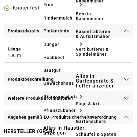
Rasenmäher
Erde
Knotenfest
Benzin-
Rindenmulch
Rasenmäher
Pinienrinde
Produktdetails
Rasentraktoren
& Aufsitzmäher
Dünger
Länge
Vertikutierer &
Spindelmäher
100 m
Hochbeet
Saatgut
Alles in
Produktbeschreibung
Gartengeräte & -
Gewächshaus
helfer anzeigen
Pflanzenschutz
Weitere Produktinformationen
Säge & Axt
Pflanzzubehör
Angaben gemäß EU-Produktsicherheitsverordnung
Gartenschere
Alles in Haustier
HERSTELLER (GPSR)
anzeigen
Schaufel & Spaten