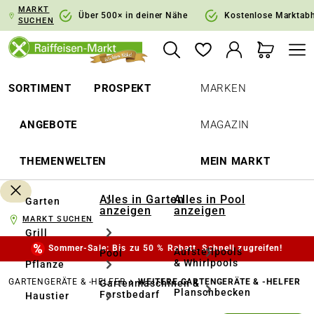
MARKT
springen
Zur Hauptnavigation springen
Über 500× in deiner Nähe
Kostenlose Marktab
SUCHEN
SORTIMENT
PROSPEKT
MARKEN
ANGEBOTE
MAGAZIN
THEMENWELTEN
MEIN MARKT
Alles in Garten
Alles in Pool
Garten
anzeigen
anzeigen
MARKT SUCHEN
Grill
Sommer-Sale: Bis zu 50 % Rabatt. Schnell zugreifen!
Aufstellpools
Pool
& Whirlpools
Pflanze
GARTENGERÄTE & -HELFER
WEITERE GARTENGERÄTE & -HELFER
Gartenmaschinen &
Planschbecken
Forstbedarf
Haustier