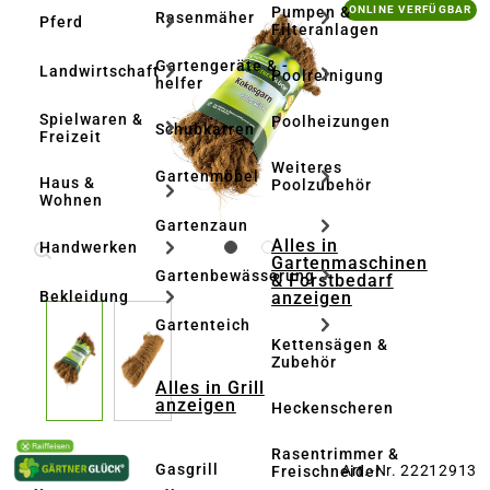
Bildergalerie überspringen
Pumpen &
ONLINE VERFÜGBAR
Rasenmäher
Pferd
Filteranlagen
Gartengeräte & -
Landwirtschaft
Poolreinigung
helfer
Spielwaren &
Poolheizungen
Schubkarren
Freizeit
Weiteres
Gartenmöbel
Haus &
Poolzubehör
Wohnen
Gartenzaun
Alles in
Handwerken
Gartenmaschinen
Gartenbewässerung
& Forstbedarf
anzeigen
Bekleidung
Gartenteich
Kettensägen &
Zubehör
Alles in Grill
anzeigen
Heckenscheren
Rasentrimmer &
Gasgrill
Art.-Nr. 22212913
Freischneider