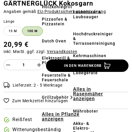
GÄRTNERGLÜCK Kokosgarn
Holzkohlegrill
Angaben gemäß
EU‑Produktsicherheitsverordnung
Laubbläser &
Laubsauger
Pizzaofen &
auswählen
Länge
Pizzastein
15 M
100 M
Hochdruckreiniger
&
Dutch Oven
20,99 €
Terrassenreinigung
inkl. MwSt. ggf. zzgl.
Versandkosten
Kehrmaschinen
Elektrogrill &
Produkt Anzahl des Produktes "%product%
Plancha
IN DEN WARENKORB
Akkus &
Ladegeräte
Feuerstelle &
Feuerschale
Lieferzeit: 2 - 5 Werktage
Alles in
Rasenmäher
Grillzubehör
anzeigen
Zum Merkzettel hinzufügen
Mähroboter
Alles in Pflanze
anzeigen
Reißfest
Akku- &
Elektro-
Witterungsbeständig