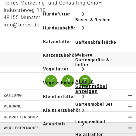
Terres Marketing- und Consulting GmbH
Industrieweg 110
Hundefutter
48155 Münster
Besen & Rechen
info@terres.de
Hundezubehör
Katzenfutter
Gartenabfallsäcke
Weitere
Katzenzubehör
Gartengeräte & -
helfer
Vogelfutter
Alles in
Vogelzubehör
Gartenmöbel
anzeigen
ZAHLUNG
Kleintierfutter
Gartenmöbel Set
VERSAND
Kleintierzubehör
GEPRÜFTER SHOP
Loungemöbel
Aquaristik
WIR LEBEN NÄHE!
Heizstrahler