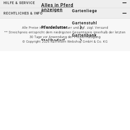
HILFE & SERVICE
Alles in Pferd
anzeigen
Gartenliege
RECHTLICHES & INFO
Gartenstuhl
Pferdefutter
Alle Preise inkl. Mehrwertsteuer und ggf. zzgl. Versand
** Streichpreis entspricht dem niedrigsten Gesamtpreis innerhalb der letzten
Gartenbank
30 Tage vor Anwendung der Preisermäßigung
Stallbedarf
© Copyright 2026 Raiffeisen Webshop GmbH & Co. KG
Gartentisch
Pferdedecken
Bierzeltgarnitur
Reitsportzubehör
Sonnen- &
Sichtschutz
Longieren &
Bodenarbeiten
Pavillon
Wellness &
Regeneration
Campingmöbel
Gartenmöbelzubehör
Pferdepflege
Gartendekoration & -
Reitbekleidung
beleuchtung