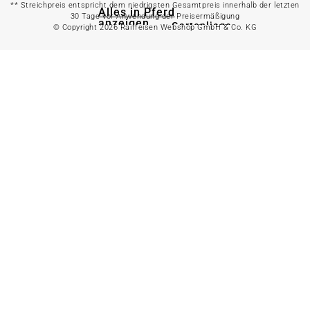
** Streichpreis entspricht dem niedrigsten Gesamtpreis innerhalb der letzten
Alles in Pferd
30 Tage vor Anwendung der Preisermäßigung
anzeigen
Gartenliege
© Copyright 2026 Raiffeisen Webshop GmbH & Co. KG
Gartenstuhl
Pferdefutter
Gartenbank
Stallbedarf
Gartentisch
Pferdedecken
Bierzeltgarnitur
Reitsportzubehör
Sonnen- &
Sichtschutz
Longieren &
Bodenarbeiten
Pavillon
Wellness &
Regeneration
Campingmöbel
Gartenmöbelzubehör
Pferdepflege
Gartendekoration & -
Reitbekleidung
beleuchtung