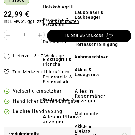
1 STÜCK
Holzkohlegrill
Laubbläser &
22,99 €
Laubsauger
Pizzaofen &
inkl. MwSt. ggf. zzgl.
Versandkosten
Pizzastein
Produkt Anzahl des Produktes "%product%
Hochdruckreiniger
IN DEN WARENKORB
&
Dutch Oven
Terrassenreinigung
Lieferzeit: 3 - 7 Werktage
Kehrmaschinen
Elektrogrill &
Plancha
Akkus &
Zum Merkzettel hinzufügen
Ladegeräte
Feuerstelle &
Feuerschale
Vielseitig einsetzbar
Alles in
Rasenmäher
Grillzubehör
anzeigen
Handlicher Eschen-Langstiel
Leichte Handhabung
Mähroboter
Alles in Pflanze
anzeigen
Akku- &
Elektro-
Produktdetails