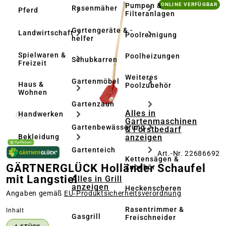
Bildergalerie überspringen
Pumpen &
ONLINE VERFÜGBAR
Rasenmäher
Pferd
Filteranlagen
Gartengeräte & -
Landwirtschaft
Poolreinigung
helfer
Spielwaren &
Poolheizungen
Schubkarren
Freizeit
Weiteres
Gartenmöbel
Haus &
Poolzubehör
Wohnen
Gartenzaun
Alles in
Handwerken
Gartenmaschinen
Gartenbewässerung
& Forstbedarf
anzeigen
Bekleidung
Gartenteich
Art.-Nr. 22686692
Kettensägen &
GÄRTNERGLÜCK Holländer Schaufel
Zubehör
mit Langstiel
Alles in Grill
anzeigen
Heckenscheren
Angaben gemäß
EU‑Produktsicherheitsverordnung
Rasentrimmer &
auswählen
Inhalt
Gasgrill
Freischneider