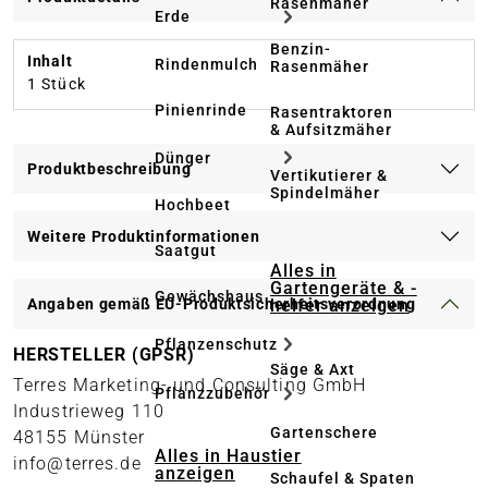
Rasenmäher
Erde
Benzin-
Inhalt
Rindenmulch
Rasenmäher
1 Stück
Pinienrinde
Rasentraktoren
& Aufsitzmäher
Dünger
Produktbeschreibung
Vertikutierer &
Spindelmäher
Hochbeet
Weitere Produktinformationen
Saatgut
Alles in
Gartengeräte & -
Gewächshaus
helfer anzeigen
Angaben gemäß EU-Produktsicherheitsverordnung
Pflanzenschutz
HERSTELLER (GPSR)
Säge & Axt
Terres Marketing- und Consulting GmbH
Pflanzzubehör
Industrieweg 110
Gartenschere
48155 Münster
Alles in Haustier
info@terres.de
anzeigen
Schaufel & Spaten