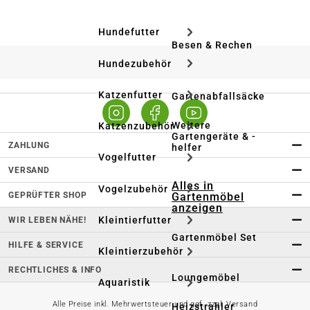
Hundefutter
Besen & Rechen
Hundezubehör
Katzenfutter
Gartenabfallsäcke
Weitere
Katzenzubehör
Gartengeräte & -
ZAHLUNG
helfer
Vogelfutter
VERSAND
Alles in
Vogelzubehör
GEPRÜFTER SHOP
Gartenmöbel
anzeigen
Kleintierfutter
WIR LEBEN NÄHE!
Gartenmöbel Set
HILFE & SERVICE
Kleintierzubehör
RECHTLICHES & INFO
Loungemöbel
Aquaristik
Alle Preise inkl. Mehrwertsteuer und ggf. zzgl. Versand
Heizstrahler