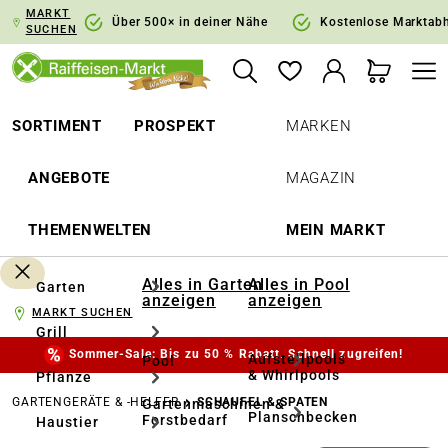
MARKT
springen
Zur Hauptnavigation springen
Über 500× in deiner Nähe
Kostenlose Marktab
SUCHEN
SORTIMENT
PROSPEKT
MARKEN
ANGEBOTE
MAGAZIN
THEMENWELTEN
MEIN MARKT
Alles in Garten
Alles in Pool
Garten
anzeigen
anzeigen
MARKT SUCHEN
Grill
Sommer-Sale: Bis zu 50 % Rabatt. Schnell zugreifen!
Aufstellpools
Pool
& Whirlpools
Pflanze
GARTENGERÄTE & -HELFER
SCHAUFEL & SPATEN
Gartenmaschinen &
Planschbecken
Forstbedarf
Haustier