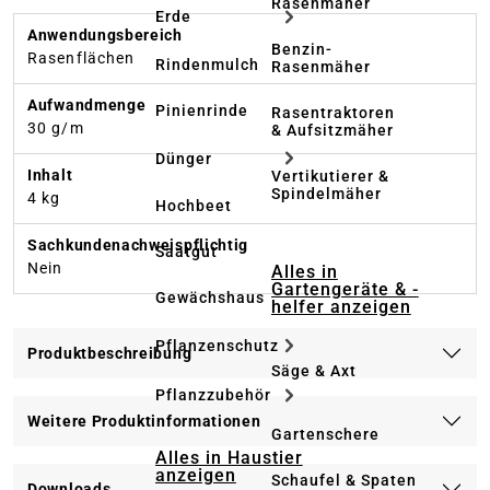
Rasenmäher
Erde
Anwendungsbereich
Benzin-
Rasenflächen
Rindenmulch
Rasenmäher
Aufwandmenge
Pinienrinde
Rasentraktoren
30 g/m
& Aufsitzmäher
Dünger
Inhalt
Vertikutierer &
Spindelmäher
4 kg
Hochbeet
Sachkundenachweispflichtig
Saatgut
Nein
Alles in
Gartengeräte & -
Gewächshaus
helfer anzeigen
Pflanzenschutz
Produktbeschreibung
Säge & Axt
Pflanzzubehör
Weitere Produktinformationen
Gartenschere
Alles in Haustier
anzeigen
Schaufel & Spaten
Downloads