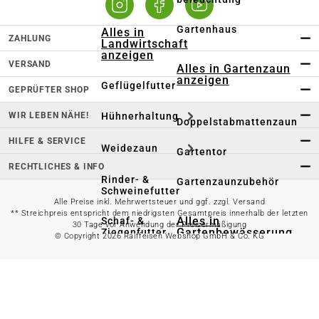
Gartenhaus
Alles in
ZAHLUNG
Landwirtschaft
anzeigen
VERSAND
Alles in Gartenzaun
anzeigen
Geflügelfutter
GEPRÜFTER SHOP
WIR LEBEN NÄHE!
Hühnerhaltung
Doppelstabmattenzaun
HILFE & SERVICE
Weidezaun
Gartentor
RECHTLICHES & INFO
Rinder- &
Gartenzaunzubehör
Schweinefutter
Alle Preise inkl. Mehrwertsteuer und ggf. zzgl. Versand
** Streichpreis entspricht dem niedrigsten Gesamtpreis innerhalb der letzten
Alles in
Schaf- &
30 Tage vor Anwendung der Preisermäßigung
Gartenbewässerung
Ziegenfutter
© Copyright 2026 Raiffeisen Webshop GmbH & Co. KG
anzeigen
Kleintierhaltung
Gartenschlauch
Nutztierhaltung
Regentonne