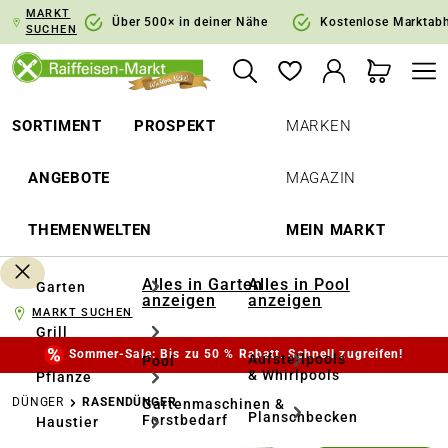
MARKT
springen
Zur Hauptnavigation springen
Über 500× in deiner Nähe
Kostenlose Marktab
SUCHEN
SORTIMENT
PROSPEKT
MARKEN
ANGEBOTE
MAGAZIN
THEMENWELTEN
MEIN MARKT
Alles in Garten
Alles in Pool
Garten
anzeigen
anzeigen
MARKT SUCHEN
Grill
Sommer-Sale: Bis zu 50 % Rabatt. Schnell zugreifen!
Aufstellpools
Pool
& Whirlpools
Pflanze
DÜNGER
RASENDÜNGER
Gartenmaschinen &
Planschbecken
Forstbedarf
Haustier