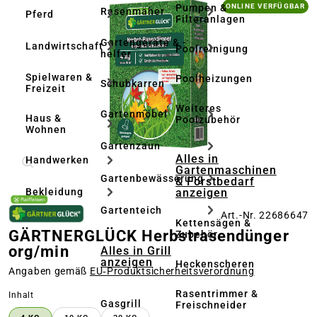
Bildergalerie überspringen
Pumpen &
ONLINE VERFÜGBAR
Rasenmäher
Pferd
Filteranlagen
Gartengeräte & -
Landwirtschaft
Poolreinigung
helfer
Spielwaren &
Poolheizungen
Schubkarren
Freizeit
Weiteres
Gartenmöbel
Haus &
Poolzubehör
Wohnen
Gartenzaun
Alles in
Handwerken
Gartenmaschinen
Gartenbewässerung
& Forstbedarf
anzeigen
Bekleidung
Gartenteich
Art.-Nr. 22686647
Kettensägen &
GÄRTNERGLÜCK Herbstrasendünger
Zubehör
org/min
Alles in Grill
anzeigen
Heckenscheren
Angaben gemäß
EU‑Produktsicherheitsverordnung
Rasentrimmer &
auswählen
Inhalt
Gasgrill
Freischneider