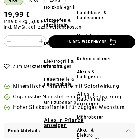
4 KG
10 KG
20 KG
Holzkohlegrill
Laubbläser &
19,99 €
Laubsauger
Pizzaofen &
Inhalt:
4 kg
(5,00 € / 1 kg)
Pizzastein
inkl. MwSt. ggf. zzgl.
Versandkosten
Hochdruckreiniger
Produkt Anzahl des Produktes "%product%
&
IN DEN WARENKORB
Dutch Oven
Terrassenreinigung
Kehrmaschinen
Elektrogrill &
Plancha
Zum Merkzettel hinzufügen
Akkus &
Ladegeräte
Feuerstelle &
Feuerschale
Mineralische Nährstoffe mit Sofortwirkung
Alles in
Organische Nährstoffe mit Langzeitwirkung
Rasenmäher
Grillzubehör
anzeigen
Hoher Stickstoffanteil für zügiges Wachstum
Mähroboter
Alles in Pflanze
anzeigen
Akku- &
Produktdetails
Elektro-