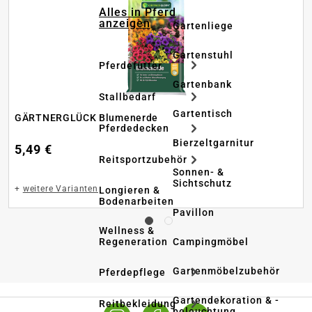
Alles in Pferd
anzeigen
Gartenliege
Gartenstuhl
Pferdefutter
Gartenbank
Stallbedarf
Gartentisch
GÄRTNERGLÜCK Blumenerde
Pferdedecken
Bierzeltgarnitur
5,49 €
Reitsportzubehör
Sonnen- &
Sichtschutz
+
weitere Varianten
Longieren &
Bodenarbeiten
Pavillon
Wellness &
Regeneration
Campingmöbel
Gartenmöbelzubehör
Pferdepflege
Gartendekoration & -
Reitbekleidung
beleuchtung