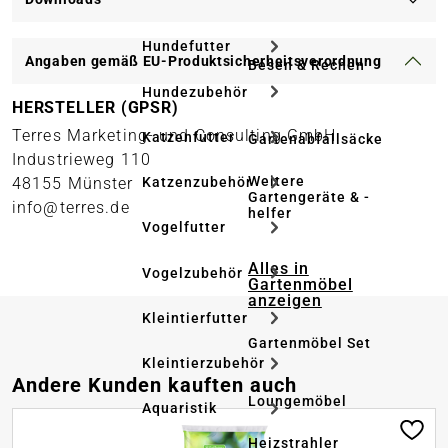
Hundefutter
Angaben gemäß EU-Produktsicherheitsverordnung
Besen & Rechen
Hundezubehör
HERSTELLER (GPSR)
Terres Marketing- und Consulting GmbH
Katzenfutter
Gartenabfallsäcke
Industrieweg 110
Weitere
48155 Münster
Katzenzubehör
Gartengeräte & -
info@terres.de
helfer
Vogelfutter
Alles in
Vogelzubehör
Gartenmöbel
anzeigen
Kleintierfutter
Gartenmöbel Set
Kleintierzubehör
Produktgalerie überspringen
Andere Kunden kauften auch
Loungemöbel
Aquaristik
Heizstrahler