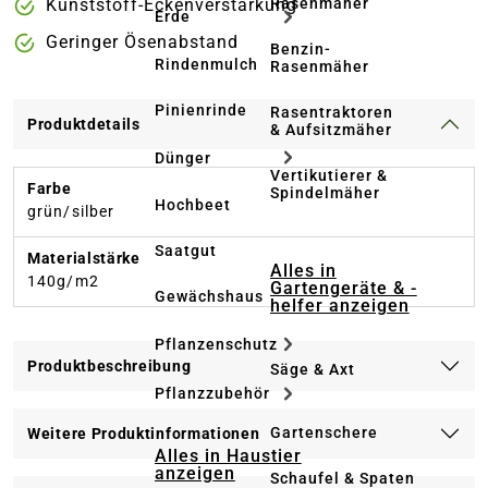
Rasenmäher
Kunststoff-Eckenverstärkung
Erde
Geringer Ösenabstand
Benzin-
Rindenmulch
Rasenmäher
Pinienrinde
Rasentraktoren
Produktdetails
& Aufsitzmäher
Dünger
Vertikutierer &
Farbe
Spindelmäher
Hochbeet
grün/silber
Saatgut
Materialstärke
Alles in
140g/m2
Gartengeräte & -
Gewächshaus
helfer anzeigen
Pflanzenschutz
Produktbeschreibung
Säge & Axt
Pflanzzubehör
Gartenschere
Weitere Produktinformationen
Alles in Haustier
anzeigen
Schaufel & Spaten