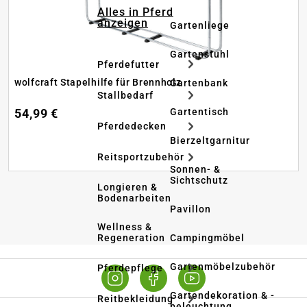
Alles in Pferd
anzeigen
Gartenliege
Gartenstuhl
Pferdefutter
wolfcraft Stapelhilfe für Brennholz
Gartenbank
Stallbedarf
Gartentisch
54,99 €
Pferdedecken
Bierzeltgarnitur
Reitsportzubehör
Sonnen- &
Sichtschutz
Longieren &
Bodenarbeiten
Pavillon
Wellness &
Regeneration
Campingmöbel
Gartenmöbelzubehör
Pferdepflege
Gartendekoration & -
Reitbekleidung
beleuchtung