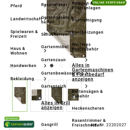
Bildergalerie überspringen
Pumpen &
ONLINE VERFÜGBAR
Rasenmäher
Pferd
Filteranlagen
Gartengeräte & -
Landwirtschaft
Poolreinigung
helfer
Spielwaren &
Poolheizungen
Schubkarren
Freizeit
Weiteres
Gartenmöbel
Haus &
Poolzubehör
Wohnen
Gartenzaun
Alles in
Handwerken
Gartenmaschinen
Gartenbewässerung
& Forstbedarf
anzeigen
Bekleidung
Gartenteich
Kettensägen &
Zubehör
Alles in Grill
anzeigen
Heckenscheren
Rasentrimmer &
Gasgrill
Art.-Nr. 22202027
Freischneider