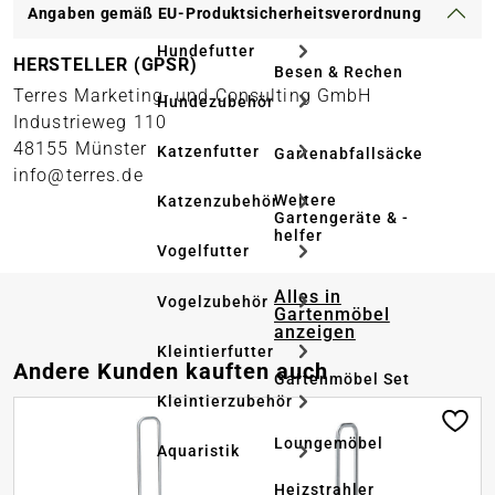
Angaben gemäß EU-Produktsicherheitsverordnung
Hundefutter
HERSTELLER (GPSR)
Besen & Rechen
Terres Marketing- und Consulting GmbH
Hundezubehör
Industrieweg 110
48155 Münster
Katzenfutter
Gartenabfallsäcke
info@terres.de
Weitere
Katzenzubehör
Gartengeräte & -
helfer
Vogelfutter
Alles in
Vogelzubehör
Gartenmöbel
anzeigen
Kleintierfutter
Produktgalerie überspringen
Andere Kunden kauften auch
Gartenmöbel Set
Kleintierzubehör
Loungemöbel
Aquaristik
Heizstrahler