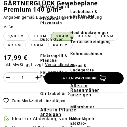
GÄRTNERGLÜCK Gewebeplane
Holzkohlegrill
Premium 140 g/m²
Laubbläser &
Laubsauger
Angaben gemäß
EU‑Produktsicherheitsverordnung
Pizzaofen &
Pizzastein
auswählen
Maße
Hochdruckreiniger
1,5 X 6 M
2 X 3 M
3 X 4 M
3 X 6 M
4 X 5 M
&
Dutch Oven
Terrassenreinigung
5 X 6 M
6 X 8 M
8 X 10 M
Kehrmaschinen
Elektrogrill &
17,99 €
Plancha
inkl. MwSt. ggf. zzgl.
Versandkosten
Akkus &
Ladegeräte
Feuerstelle &
Produkt Anzahl des Produktes "%product%
Feuerschale
IN DEN WARENKORB
Alles in
Rasenmäher
Grillzubehör
anzeigen
Zum Merkzettel hinzufügen
Mähroboter
Alles in Pflanze
anzeigen
Ideal zur Abdeckung von Holzstapeln
Akku- &
Elektro-