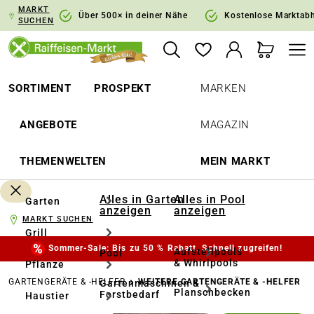
MARKT
springen
Zur Hauptnavigation springen
Über 500× in deiner Nähe
Kostenlose Marktab
SUCHEN
SORTIMENT
PROSPEKT
MARKEN
ANGEBOTE
MAGAZIN
THEMENWELTEN
MEIN MARKT
Alles in Garten
Alles in Pool
Garten
anzeigen
anzeigen
MARKT SUCHEN
Grill
Sommer-Sale: Bis zu 50 % Rabatt. Schnell zugreifen!
Aufstellpools
Pool
& Whirlpools
Pflanze
GARTENGERÄTE & -HELFER
WEITERE GARTENGERÄTE & -HELFER
Gartenmaschinen &
Planschbecken
Forstbedarf
Haustier