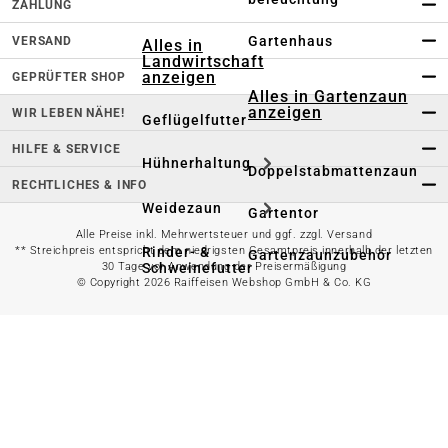
ZAHLUNG
Gartenhaus
VERSAND
Alles in
Landwirtschaft
anzeigen
GEPRÜFTER SHOP
Alles in Gartenzaun
anzeigen
WIR LEBEN NÄHE!
Geflügelfutter
HILFE & SERVICE
Hühnerhaltung
Doppelstabmattenzaun
RECHTLICHES & INFO
Weidezaun
Gartentor
Alle Preise inkl. Mehrwertsteuer und ggf. zzgl. Versand
Rinder- &
** Streichpreis entspricht dem niedrigsten Gesamtpreis innerhalb der letzten
Gartenzaunzubehör
Schweinefutter
30 Tage vor Anwendung der Preisermäßigung
© Copyright 2026 Raiffeisen Webshop GmbH & Co. KG
Alles in
Schaf- &
Gartenbewässerung
Ziegenfutter
anzeigen
Kleintierhaltung
Gartenschlauch
Nutztierhaltung
Regentonne