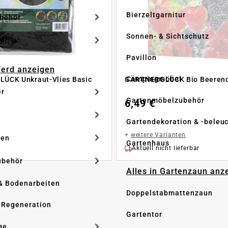
Bierzeltgarnitur
ubehör
Sonnen- & Sichtschutz
Pavillon
Pferd anzeigen
Campingmöbel
ÜCK Unkraut-Vlies Basic
GÄRTNERGLÜCK Bio Beeren
er
Gartenmöbelzubehör
6,49 €
Gartendekoration & -beleu
+
weitere Varianten
ken
Gartenhaus
Aktuell nicht lieferbar
ubehör
Alles in Gartenzaun anz
& Bodenarbeiten
Doppelstabmattenzaun
 Regeneration
Gartentor
ge