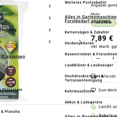
Weiteres Poolzubehör
Angaben gem
el
auswähle
Maße
Alles in Gartenmaschine
n
Forstbedarf anzeigen
1,5 X 10 M
ässerung
Kettensägen & Zubehör
7,89 €
h
Heckenscheren
inkl. MwSt. gg
Rasentrimmer & Freischnei
rill anzeigen
Produkt 
Laubbläser & Laubsauger
Hochdruckreiniger &
Lieferzeit
ill
Terrassenreinigung
& Pizzastein
Zum Merkz
Kehrmaschinen
n
Akkus & Ladegeräte
Leicht u
l & Plancha
Schutz v
Alles in Rasenmäher an