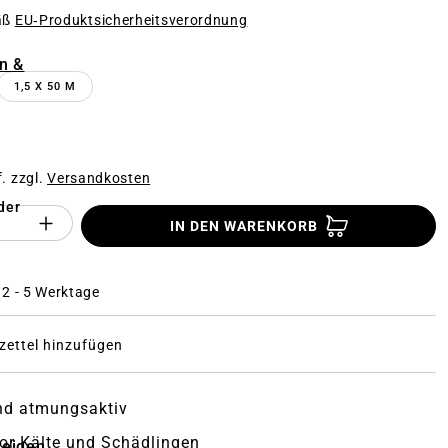
äß
EU‑Produktsicherheitsverordnung
n
n &
1,5 X 50 M
f. zzgl.
Versandkosten
der
Anzahl des Produktes "%product%": Gi
IN DEN WARENKORB
: 2 - 5 Werktage
ettel hinzufügen
nd atmungsaktiv
or Kälte und Schädlingen
zeigen