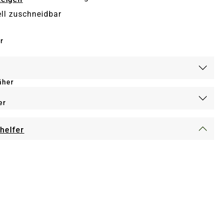
ell zuschneidbar
r
äher
er
-helfer