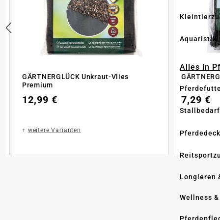
Kleintierz
Aquaristik
Alles in 
GÄRTNERGLÜCK Unkraut-Vlies
GÄRTNERGL
Premium
Pferdefutt
12,99 €
7,29 €
Stallbedarf
+
weitere Varianten
Pferdedec
Reitsportz
Longieren 
Wellness &
Pferdepfle