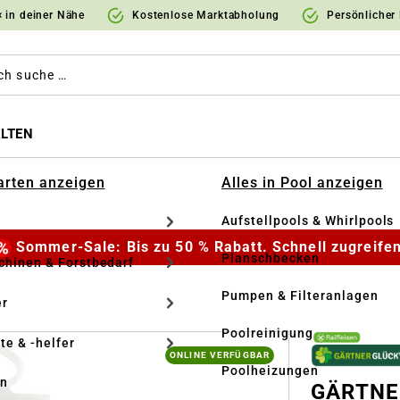
 in deiner Nähe
Kostenlose Marktabholung
Persönlicher
LTEN
Garten anzeigen
Alles in Pool anzeigen
Aufstellpools & Whirlpools
Sommer-Sale: Bis zu 50 % Rabatt. Schnell zugreifen
Planschbecken
hinen & Forstbedarf
Pumpen & Filteranlagen
r
Poolreinigung
te & -helfer
ONLINE VERFÜGBAR
Poolheizungen
en
GÄRTNER