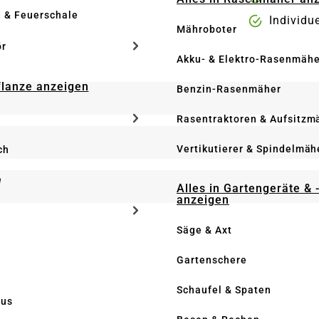
e & Feuerschale
Individu
Mähroboter
ör
Akku- & Elektro-Rasenmähe
Pflanze anzeigen
Benzin-Rasenmäher
Rasentraktoren & Aufsitzm
Vertikutierer & Spindelmäh
ch
e
Alles in Gartengeräte & 
anzeigen
Säge & Axt
Gartenschere
Schaufel & Spaten
us