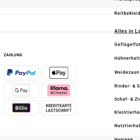
Reitbeklei
Alles in 
Geflügelfu
ZAHLUNG
Hühnerhal
Weidezaun
Rinder- & 
Schaf- & Z
Kleintierh
Nutztierha
Hygiene