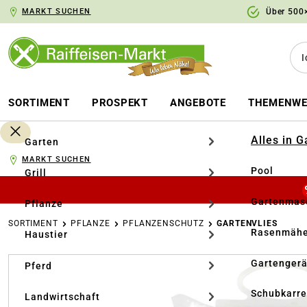
MARKT SUCHEN
Über 500×
springen
Zur Hauptnavigation springen
SORTIMENT
PROSPEKT
ANGEBOTE
THEMENWE
Alles in 
Garten
MARKT SUCHEN
Pool
Grill
Gartenmasc
Pflanze
SORTIMENT
PFLANZE
PFLANZENSCHUTZ
GARTENVLIES
Rasenmähe
Haustier
Bildergalerie überspringen
Gartengerä
Pferd
Schubkarr
Landwirtschaft