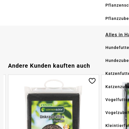
Pflanzensc
Pflanzzube
Alles in 
Hundefutte
Hundezube
Produktgalerie überspringen
Andere Kunden kauften auch
Katzenfutt
Katzenzub
Vogelfutte
Vogelzube
Kleintierfu