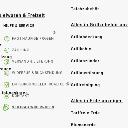
Teichzubehör
pielwaren & Freizeit
Alles in Grillzubehör an
HILFE & SERVICE
Grillabdeckung
FAQ | HÄUFIGE FRAGEN
r
Grillkohle
ZAHLUNG
elzeug
Grillanzünder
VERSAND & LIEFERUNG
zeuge
Grillausrüstung
WIDERRUF & RÜCKSENDUNG
ENTSORGUNG ELEKTROALTGERÄTE
Grillreinigung
& Inlineskates
KONTAKT
Alles in Erde anzeigen
n
VERTRAG WIDERRUFEN
Torffreie Erde
e
Blumenerde