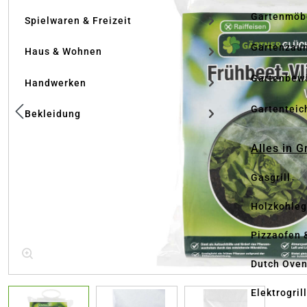
Gartenmöb
Spielwaren & Freizeit
Gartenzau
Haus & Wohnen
Gartenbew
Handwerken
Gartenteic
Bekleidung
Alles in G
Gasgrill
Holzkohlegr
Pizzaofen 
Dutch Ove
Elektrogril