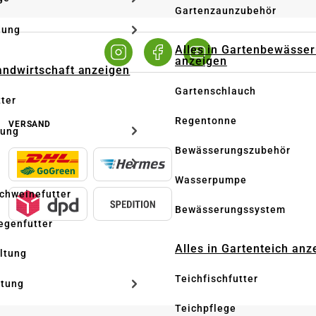
Gartenzaunzubehör
dung
Alles in Gartenbewässe
anzeigen
Landwirtschaft anzeigen
Gartenschlauch
tter
Regentonne
VERSAND
tung
Bewässerungszubehör
Wasserpumpe
Schweinefutter
Bewässerungssystem
iegenfutter
Alles in Gartenteich anz
altung
Teichfischfutter
ltung
Teichpflege