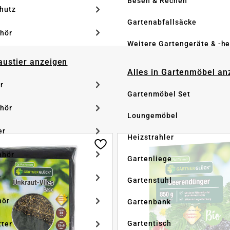
Besen & Rechen
hutz
Gartenabfallsäcke
hör
Weitere Gartengeräte & -he
Haustier anzeigen
Alles in Gartenmöbel an
r
Gartenmöbel Set
hör
Loungemöbel
er
Heizstrahler
ehör
Gartenliege
r
Gartenstuhl
hör
Gartenbank
Gartentisch
tter