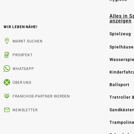
Alles in S
anzeigen
WIR LEBEN NÄHE!
Spielzeug
MARKT SUCHEN
Spielhäuse
PROSPEKT
Wasserspi
WHATSAPP
Kinderfahr
ÜBER UNS
Ballsport
FRANCHISE-PARTNER WERDEN
Tretroller 
Sandkäste
NEWSLETTER
Trampolin