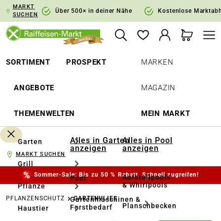
MARKT
springen
Zur Hauptnavigation springen
Über 500× in deiner Nähe
Kostenlose Marktab
SUCHEN
SORTIMENT
PROSPEKT
MARKEN
ANGEBOTE
MAGAZIN
THEMENWELTEN
MEIN MARKT
Alles in Garten
Alles in Pool
Garten
anzeigen
anzeigen
MARKT SUCHEN
Grill
Sommer-Sale: Bis zu 50 % Rabatt. Schnell zugreifen!
Aufstellpools
Pool
& Whirlpools
Pflanze
PFLANZENSCHUTZ
GARTENVLIES
Gartenmaschinen &
Planschbecken
Forstbedarf
Haustier