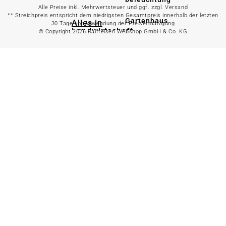
Alle Preise inkl. Mehrwertsteuer und ggf. zzgl. Versand
** Streichpreis entspricht dem niedrigsten Gesamtpreis innerhalb der letzten
Gartenhaus
Alles in
30 Tage vor Anwendung der Preisermäßigung
Landwirtschaft
© Copyright 2026 Raiffeisen Webshop GmbH & Co. KG
anzeigen
Alles in Gartenzaun
anzeigen
Geflügelfutter
Hühnerhaltung
Doppelstabmattenzaun
Weidezaun
Gartentor
Rinder- &
Gartenzaunzubehör
Schweinefutter
Alles in
Schaf- &
Gartenbewässerung
Ziegenfutter
anzeigen
Kleintierhaltung
Gartenschlauch
Nutztierhaltung
Regentonne