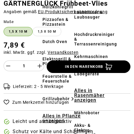
GÄRTNERGLÜCK Frühbeet-Vlies
Holzkohlegrill
Angaben gemäß
EU‑Produktsicherheitsverordnung
Laubbläser &
Laubsauger
Pizzaofen &
auswählen
Maße
Pizzastein
1,5 X 10 M
1,5 X 50 M
Hochdruckreiniger
&
Dutch Oven
7,89 €
Terrassenreinigung
inkl. MwSt. ggf. zzgl.
Versandkosten
Kehrmaschinen
Elektrogrill &
Produkt Anzahl des Produktes "%product%
Plancha
IN DEN WARENKORB
Akkus &
Ladegeräte
Feuerstelle &
Feuerschale
Lieferzeit: 2 - 5 Werktage
Alles in
Rasenmäher
Grillzubehör
anzeigen
Zum Merkzettel hinzufügen
Mähroboter
Alles in Pflanze
anzeigen
Leicht und atmungsaktiv
Akku- &
Elektro-
Schutz vor Kälte und Schädlingen