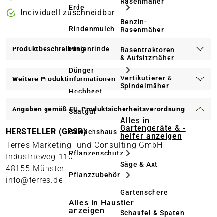
Rasenmäher
Erde
Individuell zuschneidbar
Benzin-
Rindenmulch
Rasenmäher
Pinienrinde
Produktbeschreibung
Rasentraktoren
& Aufsitzmäher
Dünger
Vertikutierer &
Weitere Produktinformationen
Spindelmäher
Hochbeet
Angaben gemäß EU-Produktsicherheitsverordnung
Saatgut
Alles in
Gartengeräte & -
HERSTELLER (GPSR)
Gewächshaus
helfer anzeigen
Terres Marketing- und Consulting GmbH
Pflanzenschutz
Industrieweg 110
Säge & Axt
48155 Münster
Pflanzzubehör
info@terres.de
Gartenschere
Alles in Haustier
anzeigen
Schaufel & Spaten