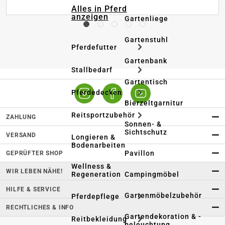
Alles in Pferd
anzeigen
Gartenliege
Gartenstuhl
Pferdefutter
Gartenbank
Stallbedarf
Gartentisch
Pferdedecken
Bierzeltgarnitur
Reitsportzubehör
ZAHLUNG
Sonnen- &
Sichtschutz
VERSAND
Longieren &
Bodenarbeiten
Pavillon
GEPRÜFTER SHOP
Wellness &
WIR LEBEN NÄHE!
Regeneration
Campingmöbel
HILFE & SERVICE
Gartenmöbelzubehör
Pferdepflege
RECHTLICHES & INFO
Gartendekoration & -
Reitbekleidung
beleuchtung