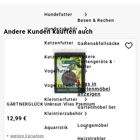
Hundefutter
Besen & Rechen
Hundezubehör
Produktgalerie überspringen
Andere Kunden kauften auch
Katzenfutter
Gartenabfallsäcke
Weitere
Katzenzubehör
Gartengeräte & -
helfer
Vogelfutter
Alles in
Vogelzubehör
Gartenmöbel
anzeigen
Kleintierfutter
GÄRTNERGLÜCK Unkraut-Vlies Premium
Gartenmöbel Set
Kleintierzubehör
12,99 €
Loungemöbel
Aquaristik
+
weitere Varianten
Heizstrahler