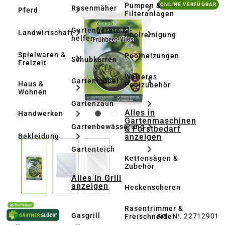
Bildergalerie überspringen
Pumpen &
ONLINE VERFÜGBAR
Rasenmäher
Pferd
Filteranlagen
Gartengeräte & -
Landwirtschaft
Poolreinigung
helfer
Spielwaren &
Poolheizungen
Schubkarren
Freizeit
Weiteres
Gartenmöbel
Haus &
Poolzubehör
Wohnen
Gartenzaun
Alles in
Handwerken
Gartenmaschinen
Gartenbewässerung
& Forstbedarf
anzeigen
Bekleidung
Gartenteich
Kettensägen &
Zubehör
Alles in Grill
anzeigen
Heckenscheren
Rasentrimmer &
Gasgrill
Art.-Nr. 22712901
Freischneider