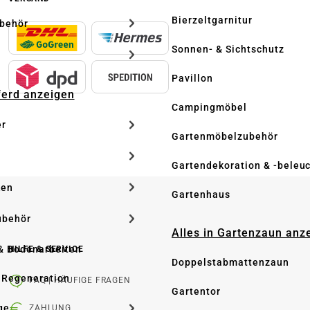
Bierzeltgarnitur
ubehör
Sonnen- & Sichtschutz
Pavillon
Pferd anzeigen
Campingmöbel
er
Gartenmöbelzubehör
Gartendekoration & -beleu
ken
Gartenhaus
ubehör
Alles in Gartenzaun anz
& Bodenarbeiten
HILFE & SERVICE
Doppelstabmattenzaun
 Regeneration
FAQ | HÄUFIGE FRAGEN
Gartentor
ge
ZAHLUNG