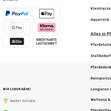
Kleintierz
Aquaristik
Alles in 
Pferdefutt
Stallbedarf
Pferdedec
Reitsportz
Longieren 
WIR LEBEN NÄHE!
Wellness &
MARKT SUCHEN
Pferdepfle