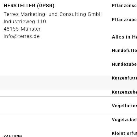
HERSTELLER (GPSR)
Pflanzensc
Terres Marketing- und Consulting GmbH
Pflanzzube
Industrieweg 110
48155 Münster
info@terres.de
Alles in 
Hundefutte
Hundezube
Katzenfutt
Katzenzub
Vogelfutte
Vogelzube
Kleintierfu
ZAHLUNG