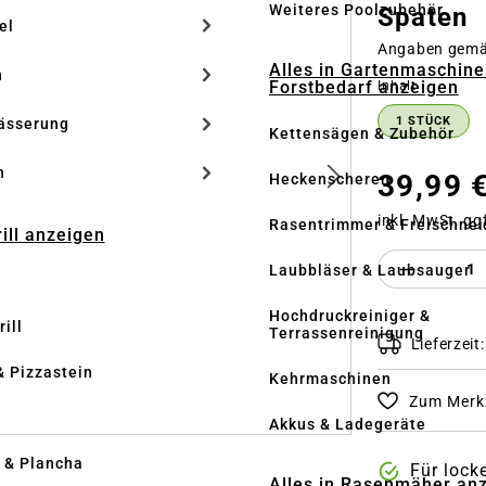
Weiteres Poolzubehör
Spaten
el
Angaben gem
Alles in Gartenmaschine
n
Forstbedarf anzeigen
auswähle
Inhalt
1 STÜCK
ässerung
Kettensägen & Zubehör
h
39,99 
Heckenscheren
inkl. MwSt. gg
Rasentrimmer & Freischnei
rill anzeigen
Produkt 
Laubbläser & Laubsauger
Hochdruckreiniger &
ill
Terrassenreinigung
Lieferzeit
& Pizzastein
Kehrmaschinen
Zum Merkz
n
Akkus & Ladegeräte
l & Plancha
Für lock
Alles in Rasenmäher an