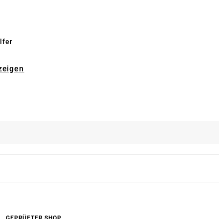
lfer
zeigen
GEPRÜFTER SHOP