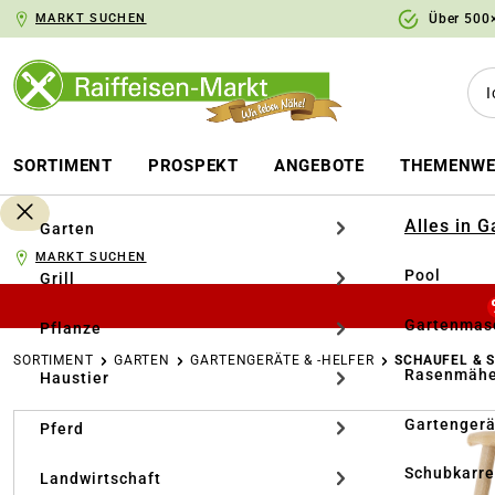
MARKT SUCHEN
Über 500×
springen
Zur Hauptnavigation springen
SORTIMENT
PROSPEKT
ANGEBOTE
THEMENWE
Alles in 
Garten
MARKT SUCHEN
Pool
Grill
Gartenmasc
Pflanze
SORTIMENT
GARTEN
GARTENGERÄTE & -HELFER
SCHAUFEL & 
Rasenmähe
Haustier
Bildergalerie überspringen
Gartengerä
Pferd
Schubkarr
Landwirtschaft