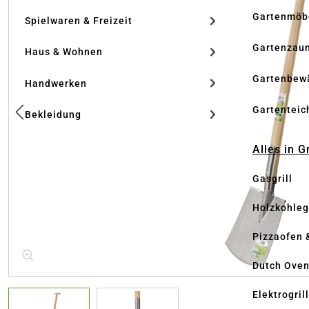
Gartenmöb
Spielwaren & Freizeit
Gartenzau
Haus & Wohnen
Gartenbew
Handwerken
Gartenteic
Bekleidung
Alles in G
Gasgrill
Holzkohlegr
Pizzaofen 
Dutch Ove
Elektrogril