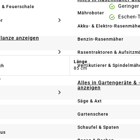
Geringer
e & Feuerschale
Mähroboter
Eschen-T
ör
Akku- & Elektro-Rasenmähe
Pflanze anzeigen
Benzin-Rasenmäher
Rasentraktoren & Aufsitzm
Länge
Vertikutierer & Spindelmäh
ch
85 cm
e
Alles in Gartengeräte & 
anzeigen
Säge & Axt
Gartenschere
Schaufel & Spaten
us