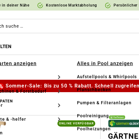
 in deiner Nähe
Kostenlose Marktabholung
Persönlicher
LTEN
Garten anzeigen
Alles in Pool anzeigen
Aufstellpools & Whirlpools
Sommer-Sale: Bis zu 50 % Rabatt. Schnell zugreifen
Planschbecken
hinen & Forstbedarf
SPATEN
Pumpen & Filteranlagen
r
Poolreinigung
te & -helfer
ONLINE VERFÜGBAR
Poolheizungen
en
GÄRTNE