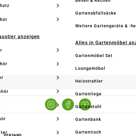
Besen & Rechen
hutz
Gartenabfallsäcke
hör
Weitere Gartengeräte & -he
Haustier anzeigen
Alles in Gartenmöbel an
r
Gartenmöbel Set
hör
Loungemöbel
er
Heizstrahler
ehör
Gartenliege
r
Gartenstuhl
hör
Gartenbank
Gartentisch
tter
VERSAND