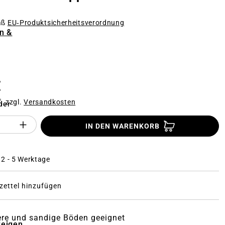
äß
EU‑Produktsicherheitsverordnung
n &
n
€
f. zzgl.
Versandkosten
der
Anzahl des Produktes "%product%": Gi
IN DEN WARENKORB
: 2 - 5 Werktage
ettel hinzufügen
ere und sandige Böden geeignet
zeigen