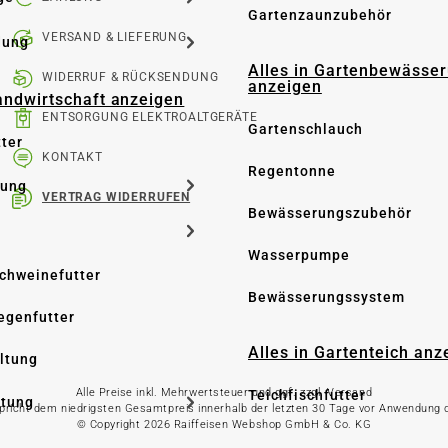
Gartenzaunzubehör
VERSAND & LIEFERUNG
dung
Alles in Gartenbewässe
WIDERRUF & RÜCKSENDUNG
anzeigen
Landwirtschaft anzeigen
ENTSORGUNG ELEKTROALTGERÄTE
Gartenschlauch
tter
KONTAKT
Regentonne
tung
VERTRAG WIDERRUFEN
Bewässerungszubehör
Wasserpumpe
Schweinefutter
Bewässerungssystem
iegenfutter
Alles in Gartenteich anz
altung
Alle Preise inkl. Mehrwertsteuer und ggf. zzgl. Versand
Teichfischfutter
ltung
spricht dem niedrigsten Gesamtpreis innerhalb der letzten 30 Tage vor Anwendung
© Copyright 2026 Raiffeisen Webshop GmbH & Co. KG
Teichpflege