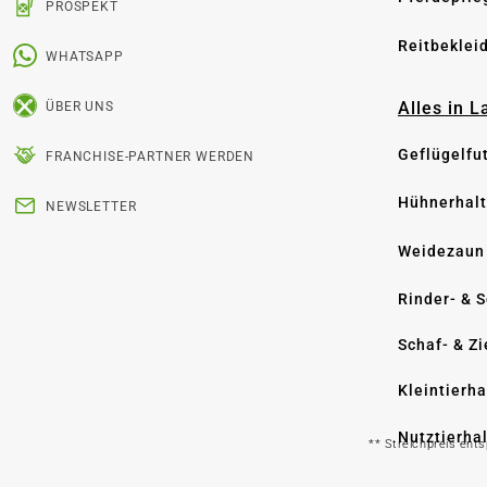
PROSPEKT
Reitbeklei
WHATSAPP
Alles in 
ÜBER UNS
Geflügelfu
FRANCHISE-PARTNER WERDEN
Hühnerhal
NEWSLETTER
Weidezaun
Rinder- & 
Schaf- & Z
Kleintierh
Nutztierha
** Streichpreis ent
Hygiene