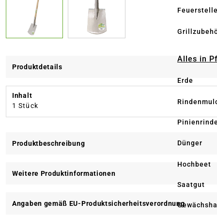
Feuerstell
Grillzubeh
Alles in 
Produktdetails
Erde
Inhalt
Rindenmul
1 Stück
Pinienrind
Dünger
Produktbeschreibung
Hochbeet
Weitere Produktinformationen
Saatgut
Angaben gemäß EU-Produktsicherheitsverordnung
Gewächsha