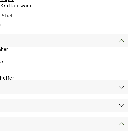
 Kraftaufwand
-Stiel
r
äher
er
-helfer