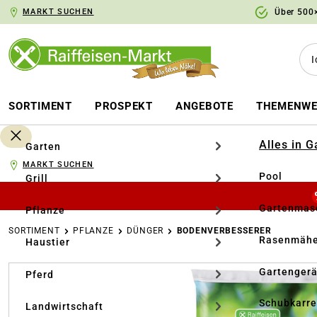
MARKT SUCHEN
Über 500×
springen
Zur Hauptnavigation springen
SORTIMENT
PROSPEKT
ANGEBOTE
THEMENWE
Alles in 
Garten
MARKT SUCHEN
Pool
Grill
Gartenmasc
Pflanze
SORTIMENT
PFLANZE
DÜNGER
BODENVERBESSERER
Rasenmähe
Haustier
Bildergalerie überspringen
Gartengerä
Pferd
Schubkarr
Landwirtschaft