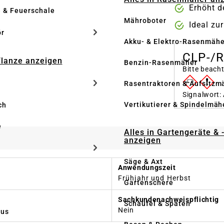
Erhöht d
e & Feuerschale
Mähroboter
Ideal zu
ör
Akku- & Elektro-Rasenmähe
CLP-/
Pflanze anzeigen
Benzin-Rasenmäher
Bitte beach
Rasentraktoren & Aufsitzm
Signalwort:
Vertikutierer & Spindelmäh
ch
e
Alles in Gartengeräte & 
anzeigen
Säge & Axt
Anwendungszeit
Frühjahr und Herbst
Gartenschere
Sachkundenachweispflichtig
Schaufel & Spaten
Nein
us