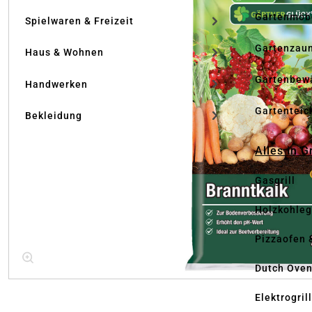
Gartenmöb
Spielwaren & Freizeit
Gartenzau
Haus & Wohnen
Gartenbew
Handwerken
Gartenteic
Bekleidung
Alles in G
Gasgrill
Holzkohlegr
Pizzaofen 
Dutch Ove
Elektrogril