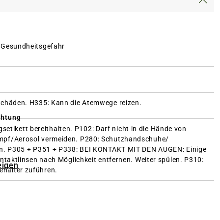
 Gesundheitsgefahr
schäden.
H335: Kann die Atemwege reizen.
chtung
gsetikett bereithalten.
P102: Darf nicht in die Hände von
mpf/Aerosol vermeiden.
P280: Schutzhandschuhe/
en.
P305 + P351 + P338: BEI KONTAKT MIT DEN AUGEN: Einige
taktlinsen nach Möglichkeit entfernen. Weiter spülen.
P310:
eigen
ehälter zuführen.