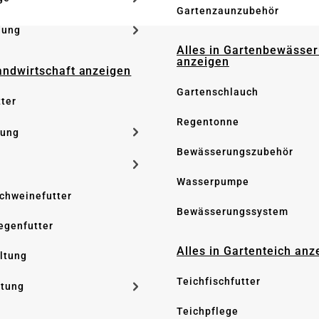
Gartenzaunzubehör
dung
Alles in Gartenbewässe
anzeigen
Landwirtschaft anzeigen
Gartenschlauch
tter
Regentonne
tung
Bewässerungszubehör
Wasserpumpe
Schweinefutter
Bewässerungssystem
iegenfutter
Alles in Gartenteich anz
altung
Teichfischfutter
ltung
Teichpflege