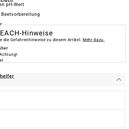
en pH-Wert
r Beetvorbereitung
r
REACH-Hinweise
te die Gefahrenhinweise zu diesem Artikel.
Mehr dazu.
äher
 Achtung!
er
-helfer