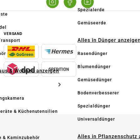
Spezialerde
üste
Gemüseerde
del
VERSAND
Alles in Dünger anzeige
Transport
hör
Rasendünger
Blumendünger
Haus & Wohnen anzeigen
Gemüsedünger
Bodenverbesserer
ngskamera
Spezialdünger
eräte & Küchenutensilien
Universaldünger
Alles in Pflanzenschutz
e & Kaminzubehör