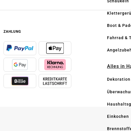
Schaukeln
Kletterger
Boot & Pad
ZAHLUNG
Fahrrad & 
Angelzube
Alles in 
Dekoration
Überwachu
Haushaltsg
Einkochen
Brennstoff