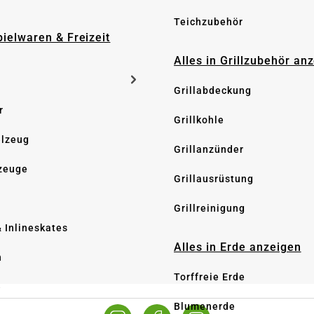
Teichzubehör
pielwaren & Freizeit
Alles in Grillzubehör an
Grillabdeckung
r
Grillkohle
elzeug
Grillanzünder
zeuge
Grillausrüstung
Grillreinigung
& Inlineskates
Alles in Erde anzeigen
n
Torffreie Erde
e
Blumenerde