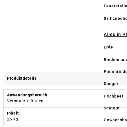
Feuerstell
Grillzubeh
Alles in 
Erde
Rindenmul
Pinienrind
Produktdetails
Dünger
Anwendungsbereich
Hochbeet
Versauerte Böden
Saatgut
Inhalt
25 kg
Gewächsha