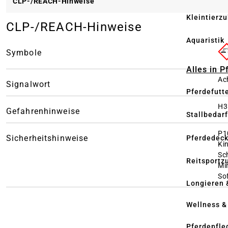
CLP-/REACH-Hinweise
Kleintierz
CLP-/REACH-Hinweise
Aquaristik
Symbole
Alles in 
Ac
Signalwort
Pferdefutt
H3
Gefahrenhinweise
Stallbedarf
P1
Sicherheitshinweise
Pferdedec
Ki
Sc
Reitsportz
Mi
So
Longieren 
Wellness &
Pferdepfle