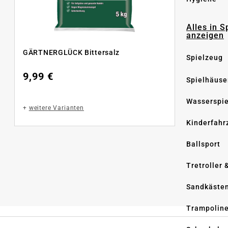
Alles in S
anzeigen
GÄRTNERGLÜCK Bittersalz
Spielzeug
9,99 €
Spielhäuse
Wasserspi
+
weitere Varianten
Kinderfahr
Ballsport
Tretroller 
Sandkäste
Trampolin