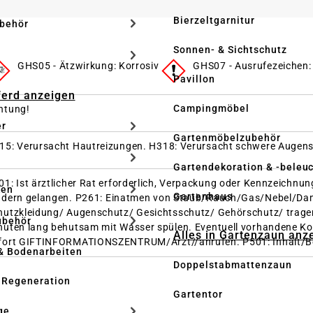
Bierzeltgarnitur
ubehör
Sonnen- & Sichtschutz
GHS05 - Ätzwirkung: Korrosiv
GHS07 - Ausrufezeichen:
Pavillon
Pferd anzeigen
Campingmöbel
htung!
er
Gartenmöbelzubehör
15: Verursacht Hautreizungen.
H318: Verursacht schwere Augen
Gartendekoration & -beleu
01: Ist ärztlicher Rat erforderlich, Verpackung oder Kennzeichnun
ken
Gartenhaus
ndern gelangen.
P261: Einatmen von Staub/Rauch/Gas/Nebel/Da
hutzkleidung/ Augenschutz/ Gesichtsschutz/ Gehörschutz/ trag
ubehör
nuten lang behutsam mit Wasser spülen. Eventuell vorhandene Kon
Alles in Gartenzaun anz
fort GIFTINFORMATIONSZENTRUM/Arzt//anrufen.
P501: Inhalt/B
& Bodenarbeiten
Doppelstabmattenzaun
 Regeneration
Gartentor
ge