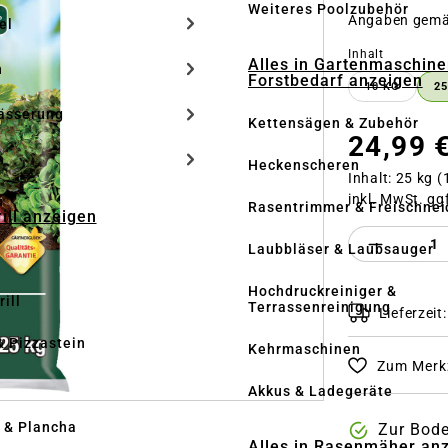
Weiteres Poolzubehör
Angaben gem
el
auswähle
Inhalt
Alles in Gartenmaschine
n
Forstbedarf anzeigen
10 KG
25
ässerung
Kettensägen & Zubehör
24,99 
h
Heckenscheren
Inhalt:
25 kg
(
inkl. MwSt. gg
Rasentrimmer & Freischnei
rill anzeigen
Produkt 
Laubbläser & Laubsauger
Hochdruckreiniger &
ill
Terrassenreinigung
Lieferzeit
& Pizzastein
Kehrmaschinen
Zum Merkz
n
Akkus & Ladegeräte
l & Plancha
Zur Bod
Alles in Rasenmäher an