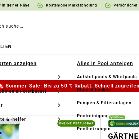
 in deiner Nähe
Kostenlose Marktabholung
Persönlicher
LTEN
Garten anzeigen
Alles in Pool anzeigen
Aufstellpools & Whirlpools
Sommer-Sale: Bis zu 50 % Rabatt. Schnell zugreifen
Planschbecken
hinen & Forstbedarf
Pumpen & Filteranlagen
r
Poolreinigung
te & -helfer
ONLINE VERFÜGBAR
Poolheizungen
en
GÄRTNE