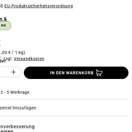
äß
EU‑Produktsicherheitsverordnung
n
n &
 KG
€
1,00 € / 1 kg)
f. zzgl.
Versandkosten
der
Anzahl des Produktes "%product%": Gi
IN DEN WARENKORB
: 2 - 5 Werktage
ettel hinzufügen
enverbesserung
zeigen