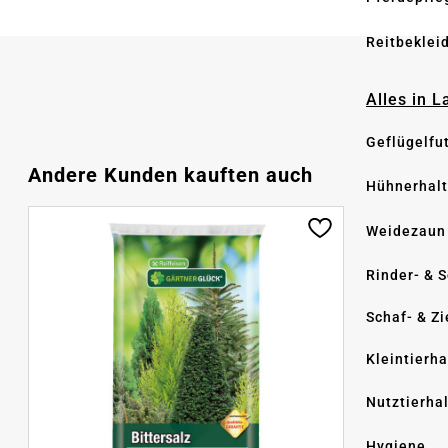
Reitbeklei
Alles in 
Geflügelfu
Produktgalerie überspringen
Andere Kunden kauften auch
Hühnerhal
Weidezaun
Rinder- & 
Schaf- & Z
Kleintierh
Nutztierha
Hygiene