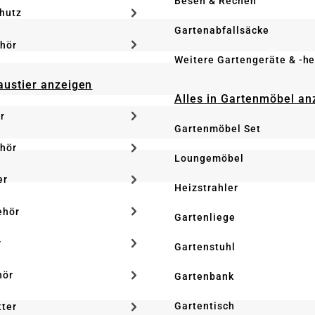
Besen & Rechen
hutz
Gartenabfallsäcke
hör
Weitere Gartengeräte & -he
Haustier anzeigen
Alles in Gartenmöbel an
r
Gartenmöbel Set
hör
Loungemöbel
er
Heizstrahler
ehör
Gartenliege
r
Gartenstuhl
hör
Gartenbank
Gartentisch
tter