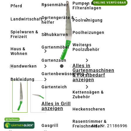
Bildergalerie überspringen
Pumpen &
ONLINE VERFÜGBAR
Rasenmäher
Pferd
Filteranlagen
Gartengeräte & -
Landwirtschaft
Poolreinigung
helfer
Spielwaren &
Poolheizungen
Schubkarren
Freizeit
Weiteres
Gartenmöbel
Haus &
Poolzubehör
Wohnen
Gartenzaun
Alles in
Handwerken
Gartenmaschinen
Gartenbewässerung
& Forstbedarf
anzeigen
Bekleidung
Gartenteich
Kettensägen &
Zubehör
Alles in Grill
anzeigen
Heckenscheren
Rasentrimmer &
Gasgrill
Art.-Nr. 21186996
Freischneider