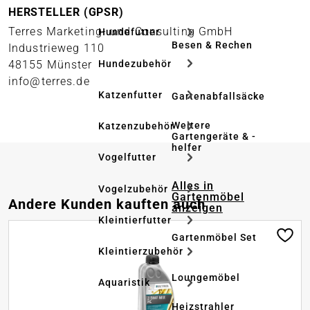
HERSTELLER (GPSR)
Terres Marketing- und Consulting GmbH
Hundefutter
Besen & Rechen
Industrieweg 110
Hundezubehör
48155 Münster
info@terres.de
Katzenfutter
Gartenabfallsäcke
Weitere
Katzenzubehör
Gartengeräte & -
helfer
Vogelfutter
Alles in
Vogelzubehör
Gartenmöbel
Produktgalerie überspringen
Andere Kunden kauften auch
anzeigen
Kleintierfutter
Gartenmöbel Set
Kleintierzubehör
Loungemöbel
Aquaristik
Heizstrahler