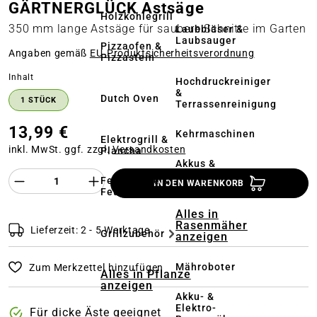
GÄRTNERGLÜCK Astsäge
Holzkohlegrill
350 mm lange Astsäge für saubere Schnitte im Garten
Laubbläser &
Laubsauger
Pizzaofen &
Angaben gemäß
EU‑Produktsicherheitsverordnung
Pizzastein
auswählen
Inhalt
Hochdruckreiniger
&
Dutch Oven
1 STÜCK
Terrassenreinigung
13,99 €
Kehrmaschinen
Elektrogrill &
inkl. MwSt. ggf. zzgl.
Versandkosten
Plancha
Akkus &
Ladegeräte
Produkt Anzahl des Produktes "%product%
Feuerstelle &
IN DEN WARENKORB
Feuerschale
Alles in
Rasenmäher
Lieferzeit: 2 - 5 Werktage
Grillzubehör
anzeigen
Mähroboter
Zum Merkzettel hinzufügen
Alles in Pflanze
anzeigen
Akku- &
Elektro-
Für dicke Äste geeignet