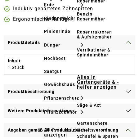
Rasenmäher
Erde
Induktiv gehärteten Zahnspitzen
Benzin-
Rindenmulch
Ergonomischer Handgriff
Rasenmäher
Pinienrinde
Rasentraktoren
& Aufsitzmäher
Produktdetails
Dünger
Vertikutierer &
Spindelmäher
Hochbeet
Inhalt
1 Stück
Saatgut
Alles in
Gartengeräte & -
Gewächshaus
helfer anzeigen
Produktbeschreibung
Pflanzenschutz
Säge & Axt
Weitere Produktinformationen
Pflanzzubehör
Gartenschere
Alles in Haustier
Angaben gemäß EU-Produktsicherheitsverordnung
anzeigen
Schaufel & Spaten