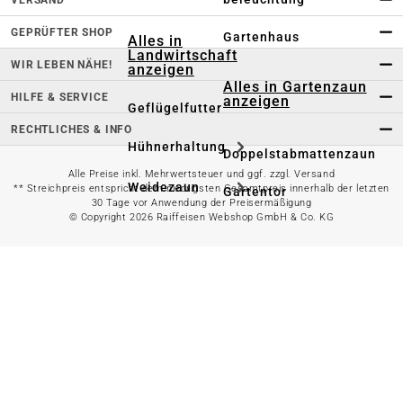
GEPRÜFTER SHOP
Gartenhaus
Alles in
Landwirtschaft
WIR LEBEN NÄHE!
anzeigen
Alles in Gartenzaun
HILFE & SERVICE
anzeigen
Geflügelfutter
RECHTLICHES & INFO
Hühnerhaltung
Doppelstabmattenzaun
Alle Preise inkl. Mehrwertsteuer und ggf. zzgl. Versand
Weidezaun
** Streichpreis entspricht dem niedrigsten Gesamtpreis innerhalb der letzten
Gartentor
30 Tage vor Anwendung der Preisermäßigung
© Copyright 2026 Raiffeisen Webshop GmbH & Co. KG
Rinder- &
Gartenzaunzubehör
Schweinefutter
Alles in
Schaf- &
Gartenbewässerung
Ziegenfutter
anzeigen
Kleintierhaltung
Gartenschlauch
Nutztierhaltung
Regentonne