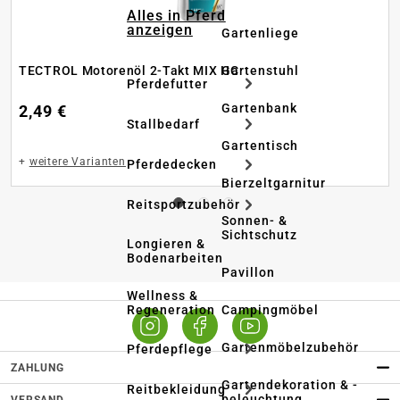
Alles in Pferd
anzeigen
Gartenliege
Gartenstuhl
TECTROL Motorenöl 2-Takt MIX HC
Pferdefutter
Gartenbank
2,49 €
Stallbedarf
Gartentisch
+
weitere Varianten
Pferdedecken
Bierzeltgarnitur
Reitsportzubehör
Sonnen- &
Sichtschutz
Longieren &
Bodenarbeiten
Pavillon
Wellness &
Regeneration
Campingmöbel
Gartenmöbelzubehör
Pferdepflege
ZAHLUNG
Gartendekoration & -
Reitbekleidung
beleuchtung
VERSAND