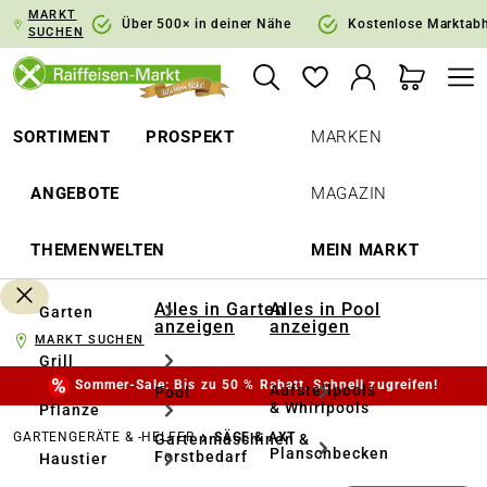
MARKT
springen
Zur Hauptnavigation springen
Über 500× in deiner Nähe
Kostenlose Marktab
SUCHEN
SORTIMENT
PROSPEKT
MARKEN
ANGEBOTE
MAGAZIN
THEMENWELTEN
MEIN MARKT
Alles in Garten
Alles in Pool
Garten
anzeigen
anzeigen
MARKT SUCHEN
Grill
Sommer-Sale: Bis zu 50 % Rabatt. Schnell zugreifen!
Aufstellpools
Pool
& Whirlpools
Pflanze
GARTENGERÄTE & -HELFER
SÄGE & AXT
Gartenmaschinen &
Planschbecken
Forstbedarf
Haustier