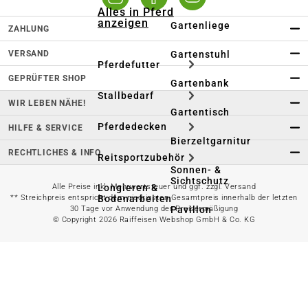
Alles in Pferd
anzeigen
Gartenliege
ZAHLUNG
VERSAND
Gartenstuhl
Pferdefutter
GEPRÜFTER SHOP
Gartenbank
Stallbedarf
WIR LEBEN NÄHE!
Gartentisch
Pferdedecken
HILFE & SERVICE
Bierzeltgarnitur
RECHTLICHES & INFO
Reitsportzubehör
Sonnen- &
Sichtschutz
Longieren &
Alle Preise inkl. Mehrwertsteuer und ggf. zzgl. Versand
Bodenarbeiten
** Streichpreis entspricht dem niedrigsten Gesamtpreis innerhalb der letzten
Pavillon
30 Tage vor Anwendung der Preisermäßigung
© Copyright 2026 Raiffeisen Webshop GmbH & Co. KG
Wellness &
Regeneration
Campingmöbel
Gartenmöbelzubehör
Pferdepflege
Gartendekoration & -
Reitbekleidung
beleuchtung