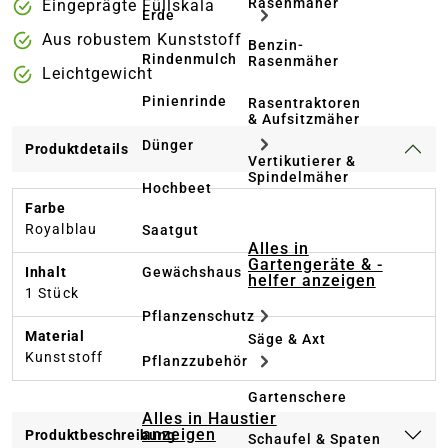
Rasenmäher
Eingeprägte Füllskala
Erde
Aus robustem Kunststoff
Benzin-
Rindenmulch
Rasenmäher
Leichtgewicht
Pinienrinde
Rasentraktoren
& Aufsitzmäher
Dünger
Produktdetails
Vertikutierer &
Spindelmäher
Hochbeet
Farbe
Royalblau
Saatgut
Alles in
Gartengeräte & -
Inhalt
Gewächshaus
helfer anzeigen
1 Stück
Pflanzenschutz
Material
Säge & Axt
Kunststoff
Pflanzzubehör
Gartenschere
Alles in Haustier
anzeigen
Produktbeschreibung
Schaufel & Spaten