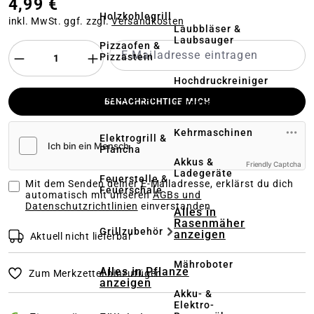
4,99 €
Holzkohlegrill
inkl. MwSt. ggf. zzgl.
Versandkosten
Laubbläser &
Laubsauger
Pizzaofen &
Pizzastein
Hochdruckreiniger
&
Dutch Oven
BENACHRICHTIGE MICH
Terrassenreinigung
Kehrmaschinen
Elektrogrill &
Plancha
Akkus &
Friendly Captcha
Ladegeräte
Feuerstelle &
Mit dem Senden deiner E-Mailadresse, erklärst du dich
Feuerschale
automatisch mit unseren
AGBs und
Datenschutzrichtlinien
einverstanden
Alles in
Rasenmäher
Grillzubehör
anzeigen
Aktuell nicht lieferbar
Mähroboter
Alles in Pflanze
Zum Merkzettel hinzufügen
anzeigen
Akku- &
Elektro-