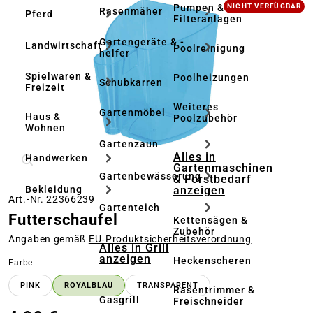
Bildergalerie überspringen
Pumpen &
NICHT VERFÜGBAR
Rasenmäher
Pferd
Filteranlagen
Gartengeräte & -
Landwirtschaft
Poolreinigung
helfer
Spielwaren &
Poolheizungen
Schubkarren
Freizeit
Weiteres
Gartenmöbel
Haus &
Poolzubehör
Wohnen
Gartenzaun
Alles in
Handwerken
Gartenmaschinen
Gartenbewässerung
& Forstbedarf
anzeigen
Bekleidung
Art.-Nr. 22366239
Gartenteich
Futterschaufel
Kettensägen &
Zubehör
Angaben gemäß
EU‑Produktsicherheitsverordnung
Alles in Grill
anzeigen
Heckenscheren
auswählen
Farbe
PINK
ROYALBLAU
TRANSPARENT
Rasentrimmer &
Gasgrill
Freischneider