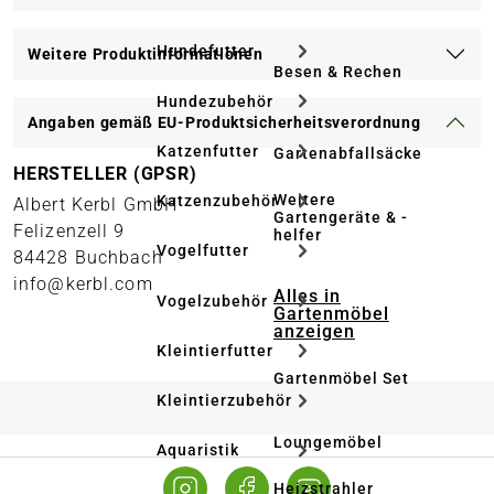
Hundefutter
Weitere Produktinformationen
Besen & Rechen
Hundezubehör
Angaben gemäß EU-Produktsicherheitsverordnung
Katzenfutter
Gartenabfallsäcke
HERSTELLER (GPSR)
Weitere
Katzenzubehör
Albert Kerbl GmbH
Gartengeräte & -
Felizenzell 9
helfer
Vogelfutter
84428 Buchbach
info@kerbl.com
Alles in
Vogelzubehör
Gartenmöbel
anzeigen
Kleintierfutter
Gartenmöbel Set
Kleintierzubehör
Loungemöbel
Aquaristik
Heizstrahler