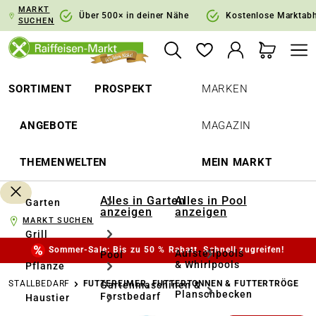
MARKT
springen
Zur Hauptnavigation springen
Über 500× in deiner Nähe
Kostenlose Marktab
SUCHEN
SORTIMENT
PROSPEKT
MARKEN
ANGEBOTE
MAGAZIN
THEMENWELTEN
MEIN MARKT
Alles in Garten
Alles in Pool
Garten
anzeigen
anzeigen
MARKT SUCHEN
Grill
Sommer-Sale: Bis zu 50 % Rabatt. Schnell zugreifen!
Aufstellpools
Pool
& Whirlpools
Pflanze
STALLBEDARF
FUTTEREIMER, FUTTERTONNEN & FUTTERTRÖGE
Gartenmaschinen &
Planschbecken
Forstbedarf
Haustier