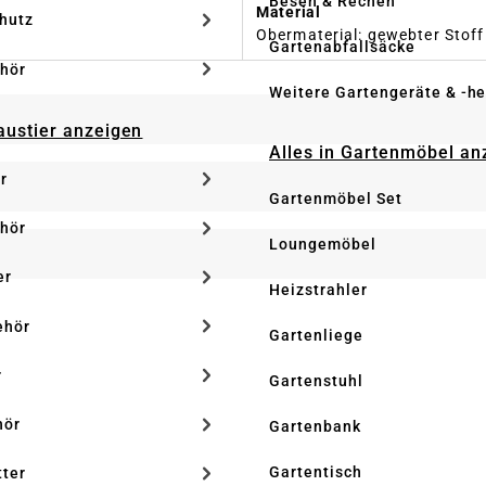
Besen & Rechen
Material
hutz
Obermaterial: gewebter Stoff 
Gartenabfallsäcke
hör
Weitere Gartengeräte & -he
Haustier anzeigen
Alles in Gartenmöbel an
r
Gartenmöbel Set
hör
Loungemöbel
er
Heizstrahler
ehör
Gartenliege
r
Gartenstuhl
hör
Gartenbank
Gartentisch
tter