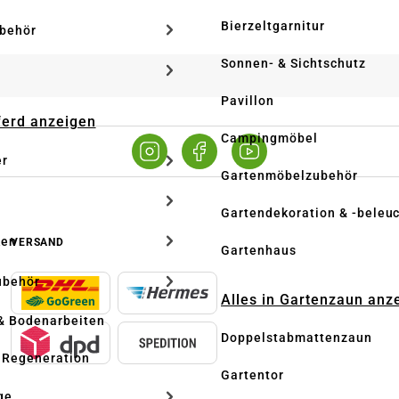
Bierzeltgarnitur
ubehör
Sonnen- & Sichtschutz
Pavillon
Pferd anzeigen
Campingmöbel
er
Gartenmöbelzubehör
Gartendekoration & -beleu
ken
VERSAND
Gartenhaus
ubehör
Alles in Gartenzaun anz
& Bodenarbeiten
Doppelstabmattenzaun
 Regeneration
Gartentor
ge