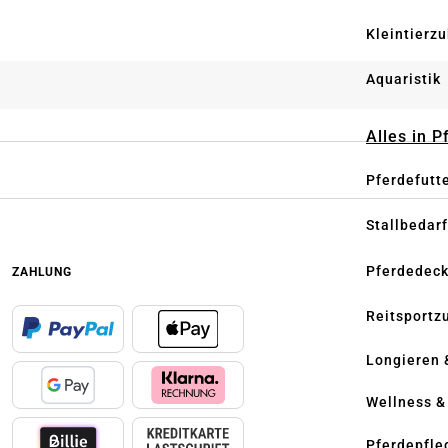
Kleintierz
Aquaristik
Alles in 
Pferdefutt
Stallbedarf
Pferdedec
ZAHLUNG
Reitsportz
Longieren 
Wellness &
Pferdepfle