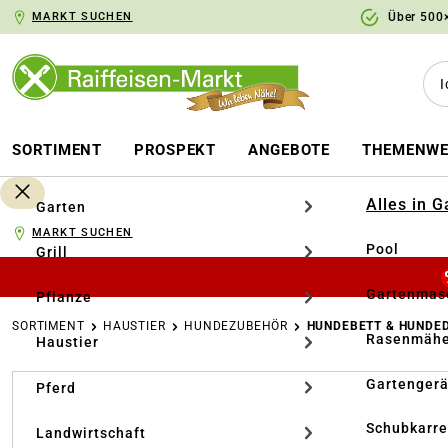
MARKT SUCHEN
Über 500×
springen
Zur Hauptnavigation springen
SORTIMENT
PROSPEKT
ANGEBOTE
THEMENWE
Alles in 
Garten
MARKT SUCHEN
Pool
Grill
Gartenmasc
Pflanze
SORTIMENT
HAUSTIER
HUNDEZUBEHÖR
HUNDEBETT & HUNDE
Rasenmähe
Haustier
Bildergalerie überspringen
Gartengerä
Pferd
Schubkarr
Landwirtschaft