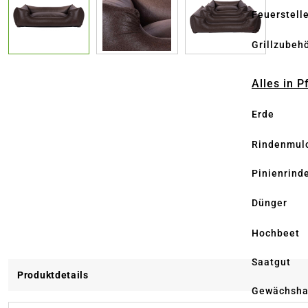
Feuerstell
Grillzubeh
Alles in 
Erde
Rindenmul
Pinienrind
Dünger
Hochbeet
Saatgut
Produktdetails
Gewächsha