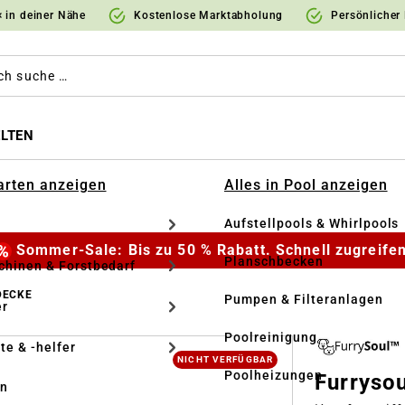
 in deiner Nähe
Kostenlose Marktabholung
Persönlicher
LTEN
Garten anzeigen
Alles in Pool anzeigen
Aufstellpools & Whirlpools
Sommer-Sale: Bis zu 50 % Rabatt. Schnell zugreifen
Planschbecken
hinen & Forstbedarf
DECKE
Pumpen & Filteranlagen
r
Poolreinigung
te & -helfer
NICHT VERFÜGBAR
Poolheizungen
Furryso
en