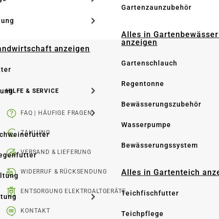
Gartenzaunzubehör
dung
Alles in Gartenbewässe
anzeigen
Landwirtschaft anzeigen
Gartenschlauch
tter
Regentonne
tung
HILFE & SERVICE
Bewässerungszubehör
FAQ | HÄUFIGE FRAGEN
Wasserpumpe
ZAHLUNG
Schweinefutter
Bewässerungssystem
VERSAND & LIEFERUNG
iegenfutter
Alles in Gartenteich anz
WIDERRUF & RÜCKSENDUNG
altung
ENTSORGUNG ELEKTROALTGERÄTE
Teichfischfutter
ltung
KONTAKT
Teichpflege