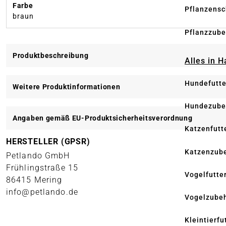
Farbe
Pflanzensc
braun
Pflanzzube
Produktbeschreibung
Alles in 
Hundefutte
Weitere Produktinformationen
Hundezube
Angaben gemäß EU-Produktsicherheitsverordnung
Katzenfutt
HERSTELLER (GPSR)
Katzenzub
Petlando GmbH
Frühlingstraße 15
Vogelfutte
86415 Mering
info@petlando.de
Vogelzube
Kleintierfu