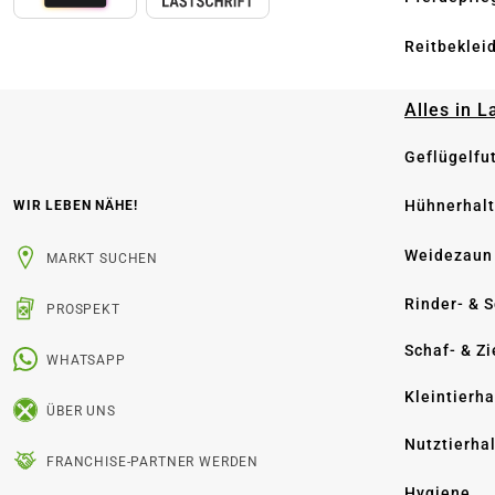
Reitbeklei
Alles in 
Geflügelfu
Hühnerhal
WIR LEBEN NÄHE!
Weidezaun
MARKT SUCHEN
Rinder- & 
PROSPEKT
Schaf- & Z
WHATSAPP
Kleintierh
ÜBER UNS
Nutztierha
FRANCHISE-PARTNER WERDEN
Hygiene