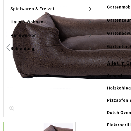
Gartenmöb
Spielwaren & Freizeit
Gartenzau
Haus & Wohnen
Gartenbew
Handwerken
Gartenteic
Bekleidung
Alles in G
Gasgrill
Holzkohlegr
Pizzaofen 
Dutch Ove
Elektrogril