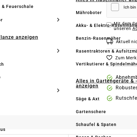
e & Feuerschale
Mähroboter
ör
Mit dem Se
Akku- & Elektro-Rasenmähe
unseren
AG
Pflanze anzeigen
Benzin-Rasenmäher
Aktuell nic
Rasentraktoren & Aufsitzm
Zum Merkz
Vertikutierer & Spindelmäh
ch
Abnehmba
e
Alles in Gartengeräte & 
anzeigen
Robustes
Rutschfe
Säge & Axt
Gartenschere
Schaufel & Spaten
us