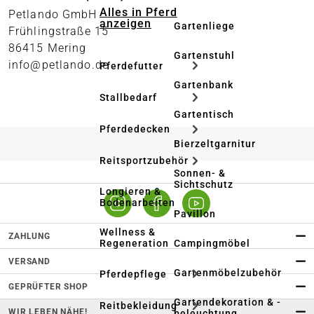
Alles in Pferd
Petlando GmbH
anzeigen
Gartenliege
Frühlingstraße 15
86415 Mering
Gartenstuhl
info@petlando.de
Pferdefutter
Gartenbank
Stallbedarf
Gartentisch
Pferdedecken
Bierzeltgarnitur
Reitsportzubehör
Sonnen- &
Sichtschutz
Longieren &
Bodenarbeiten
Pavillon
Wellness &
ZAHLUNG
Regeneration
Campingmöbel
VERSAND
Gartenmöbelzubehör
Pferdepflege
GEPRÜFTER SHOP
Gartendekoration & -
Reitbekleidung
WIR LEBEN NÄHE!
beleuchtung