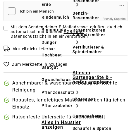
Rasenmäher
Erde
Benzin-
Rindenmulch
Rasenmäher
Friendly Captcha
Mit dem Senden deiner E-Mailadresse, erklärst du dich
Pinienrinde
Rasentraktoren
automatisch mit unseren
AGBs und
& Aufsitzmäher
Datenschutzrichtlinien
einverstanden
Dünger
Vertikutierer &
Aktuell nicht lieferbar
Spindelmäher
Hochbeet
Zum Merkzettel hinzufügen
Saatgut
Alles in
Gartengeräte & -
Gewächshaus
helfer anzeigen
Abnehmbarer & waschbarer Bezug für leichte
Reinigung
Pflanzenschutz
Säge & Axt
Robustes, langlebiges Material für den täglichen
Pflanzzubehör
Einsatz
Gartenschere
Rutschfeste Unterseite für sicheren Halt
Alles in Haustier
anzeigen
Schaufel & Spaten