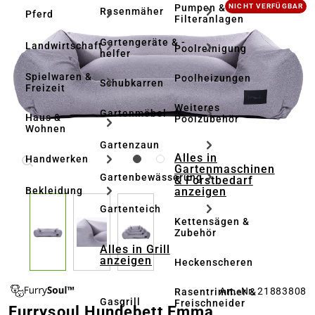
Bildergalerie überspringen
Pumpen &
NICHT VERFÜGBAR
Rasenmäher
Pferd
Filteranlagen
Gartengeräte & -
Landwirtschaft
Poolreinigung
helfer
Spielwaren &
Poolheizungen
Schubkarren
Freizeit
Weiteres
Gartenmöbel
Haus &
Poolzubehör
Wohnen
Gartenzaun
Alles in
Handwerken
Gartenmaschinen
Gartenbewässerung
& Forstbedarf
anzeigen
Bekleidung
Gartenteich
Kettensägen &
Zubehör
Alles in Grill
anzeigen
Heckenscheren
Art.-Nr. 21883808
Rasentrimmer &
Gasgrill
Freischneider
Furrysoul Hundebett Emma