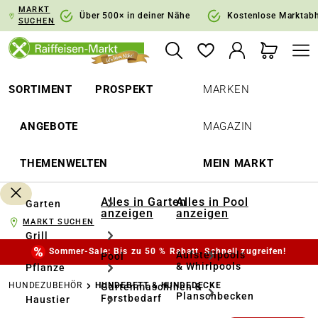
MARKT
springen
Zur Hauptnavigation springen
Über 500× in deiner Nähe
Kostenlose Marktab
SUCHEN
SORTIMENT
PROSPEKT
MARKEN
ANGEBOTE
MAGAZIN
THEMENWELTEN
MEIN MARKT
Alles in Garten
Alles in Pool
Garten
anzeigen
anzeigen
MARKT SUCHEN
Grill
Sommer-Sale: Bis zu 50 % Rabatt. Schnell zugreifen!
Aufstellpools
Pool
& Whirlpools
Pflanze
HUNDEZUBEHÖR
HUNDEBETT & HUNDEDECKE
Gartenmaschinen &
Planschbecken
Forstbedarf
Haustier