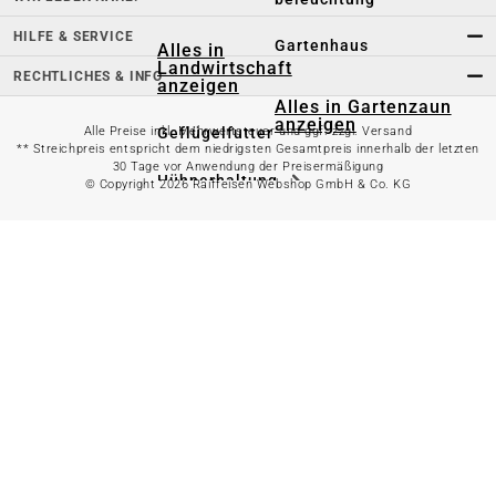
HILFE & SERVICE
Gartenhaus
Alles in
Landwirtschaft
RECHTLICHES & INFO
anzeigen
Alles in Gartenzaun
anzeigen
Geflügelfutter
Alle Preise inkl. Mehrwertsteuer und ggf. zzgl. Versand
** Streichpreis entspricht dem niedrigsten Gesamtpreis innerhalb der letzten
30 Tage vor Anwendung der Preisermäßigung
Hühnerhaltung
© Copyright 2026 Raiffeisen Webshop GmbH & Co. KG
Doppelstabmattenzaun
Weidezaun
Gartentor
Rinder- &
Gartenzaunzubehör
Schweinefutter
Alles in
Schaf- &
Gartenbewässerung
Ziegenfutter
anzeigen
Kleintierhaltung
Gartenschlauch
Nutztierhaltung
Regentonne