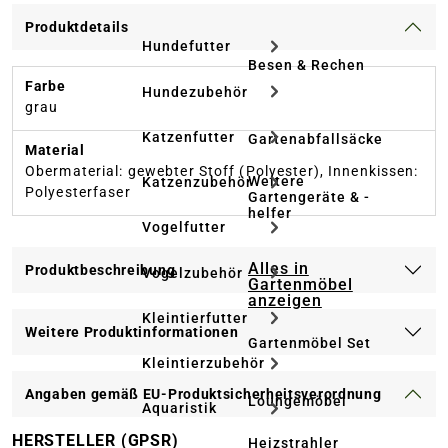
Produktdetails
Hundefutter
Besen & Rechen
Farbe
Hundezubehör
grau
Katzenfutter
Gartenabfallsäcke
Material
Obermaterial: gewebter Stoff (Polyester), Innenkissen:
Weitere
Katzenzubehör
Polyesterfaser
Gartengeräte & -
helfer
Vogelfutter
Alles in
Produktbeschreibung
Vogelzubehör
Gartenmöbel
anzeigen
Kleintierfutter
Weitere Produktinformationen
Gartenmöbel Set
Kleintierzubehör
Angaben gemäß EU-Produktsicherheitsverordnung
Loungemöbel
Aquaristik
HERSTELLER (GPSR)
Heizstrahler