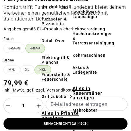
Holzkohlegrill
Komfort trifft Funktion – das Hundebett bietet deinem
Laubbläser &
Vierbeiner einen gemütlichen Rückzugsort mit
Laubsauger
durchdachten Details
Pizzaofen &
Pizzastein
Angaben gemäß
EU‑Produktsicherheitsverordnung
Hochdruckreiniger
&
auswählen
Farbe
Dutch Oven
Terrassenreinigung
BRAUN
GRAU
(DIESE OPTION IST ZURZEIT NICHT VERFÜGBAR.)
(DIESE OPTION IST ZURZEIT NICHT VERFÜGBAR.)
Kehrmaschinen
Elektrogrill &
auswählen
Größe
Plancha
Akkus &
M/L
XL
XXL
(DIESE OPTION IST ZURZEIT NICHT VERFÜGBAR.)
(DIESE OPTION IST ZURZEIT NICHT VERFÜGBAR.)
(DIESE OPTION IST ZURZEIT NICHT VERFÜGBAR.
Ladegeräte
Feuerstelle &
Feuerschale
79,99 €
Alles in
inkl. MwSt. ggf. zzgl.
Versandkosten
Rasenmäher
Grillzubehör
anzeigen
Mähroboter
Alles in Pflanze
anzeigen
Akku- &
BENACHRICHTIGE MICH
Elektro-