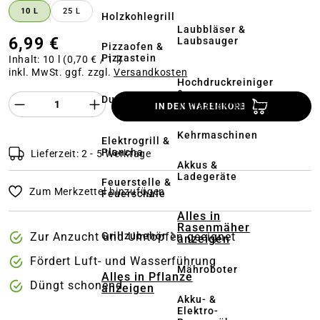
10 L
25 L
Holzkohlegrill
Laubbläser &
6,99 €
Laubsauger
Pizzaofen &
Pizzastein
Inhalt:
10 l
(0,70 € / 1 l)
inkl. MwSt. ggf. zzgl.
Versandkosten
Hochdruckreiniger
&
Produkt Anzahl des Produktes "%product%
Dutch Oven
Terrassenreinigung
IN DEN WARENKORB
Kehrmaschinen
Elektrogrill &
Plancha
Lieferzeit: 2 - 5 Werktage
Akkus &
Ladegeräte
Feuerstelle &
Zum Merkzettel hinzufügen
Feuerschale
Alles in
Rasenmäher
Grillzubehör
Zur Anzucht und Umtopfen geeignet
anzeigen
Fördert Luft- und Wasserführung
Mähroboter
Alles in Pflanze
Düngt schonend
anzeigen
Akku- &
Elektro-