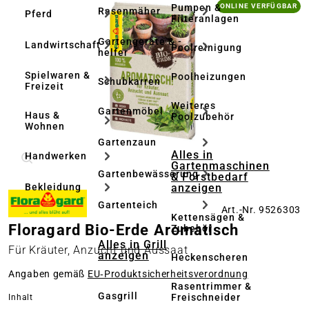
Bildergalerie überspringen
Pumpen &
ONLINE VERFÜGBAR
Rasenmäher
Pferd
Filteranlagen
Gartengeräte & -
Landwirtschaft
Poolreinigung
helfer
Spielwaren &
Poolheizungen
Schubkarren
Freizeit
Weiteres
Gartenmöbel
Haus &
Poolzubehör
Wohnen
Gartenzaun
Alles in
Handwerken
Gartenmaschinen
Gartenbewässerung
& Forstbedarf
anzeigen
Bekleidung
Gartenteich
Art.-Nr. 9526303
Kettensägen &
Floragard Bio-Erde Aromatisch
Zubehör
Alles in Grill
Für Kräuter, Anzucht und Aussaat
anzeigen
Heckenscheren
Angaben gemäß
EU‑Produktsicherheitsverordnung
Rasentrimmer &
Gasgrill
Freischneider
auswählen
Inhalt