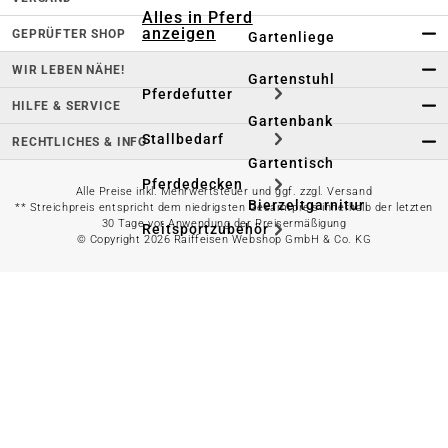
Alles in Pferd
anzeigen
GEPRÜFTER SHOP
Gartenliege
WIR LEBEN NÄHE!
Gartenstuhl
Pferdefutter
HILFE & SERVICE
Gartenbank
Stallbedarf
RECHTLICHES & INFO
Gartentisch
Pferdedecken
Alle Preise inkl. Mehrwertsteuer und ggf. zzgl. Versand
Bierzeltgarnitur
** Streichpreis entspricht dem niedrigsten Gesamtpreis innerhalb der letzten
30 Tage vor Anwendung der Preisermäßigung
Reitsportzubehör
© Copyright 2026 Raiffeisen Webshop GmbH & Co. KG
Sonnen- &
Sichtschutz
Longieren &
Bodenarbeiten
Pavillon
Wellness &
Regeneration
Campingmöbel
Gartenmöbelzubehör
Pferdepflege
Gartendekoration & -
Reitbekleidung
beleuchtung