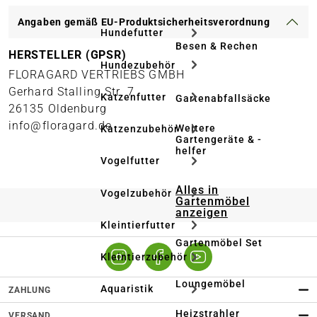
Angaben gemäß EU-Produktsicherheitsverordnung
Hundefutter
Besen & Rechen
HERSTELLER (GPSR)
Hundezubehör
FLORAGARD VERTRIEBS GMBH
Gerhard Stalling Str. 7
Katzenfutter
Gartenabfallsäcke
26135 Oldenburg
info@floragard.de
Weitere
Katzenzubehör
Gartengeräte & -
helfer
Vogelfutter
Alles in
Vogelzubehör
Gartenmöbel
anzeigen
Kleintierfutter
Gartenmöbel Set
Kleintierzubehör
Loungemöbel
Aquaristik
ZAHLUNG
Heizstrahler
VERSAND