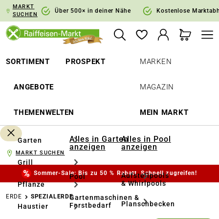
MARKT
springen
Zur Hauptnavigation springen
Über 500× in deiner Nähe
Kostenlose Marktab
SUCHEN
SORTIMENT
PROSPEKT
MARKEN
ANGEBOTE
MAGAZIN
THEMENWELTEN
MEIN MARKT
Alles in Garten
Alles in Pool
Garten
anzeigen
anzeigen
MARKT SUCHEN
Grill
Sommer-Sale: Bis zu 50 % Rabatt. Schnell zugreifen!
Aufstellpools
Pool
& Whirlpools
Pflanze
ERDE
SPEZIALERDE
Gartenmaschinen &
Planschbecken
Forstbedarf
Haustier