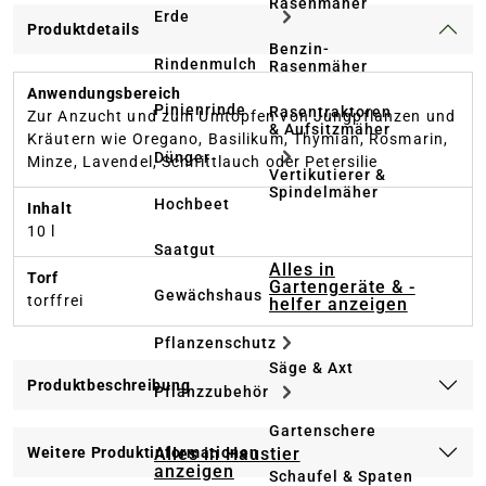
Rasenmäher
Erde
Produktdetails
Benzin-
Rindenmulch
Rasenmäher
Anwendungsbereich
Pinienrinde
Rasentraktoren
Zur Anzucht und zum Umtopfen von Jungpflanzen und
& Aufsitzmäher
Kräutern wie Oregano, Basilikum, Thymian, Rosmarin,
Dünger
Minze, Lavendel, Schnittlauch oder Petersilie
Vertikutierer &
Spindelmäher
Hochbeet
Inhalt
10 l
Saatgut
Alles in
Torf
Gartengeräte & -
Gewächshaus
torffrei
helfer anzeigen
Pflanzenschutz
Säge & Axt
Produktbeschreibung
Pflanzzubehör
Gartenschere
Alles in Haustier
Weitere Produktinformationen
anzeigen
Schaufel & Spaten