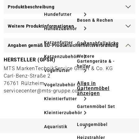
Produktbeschreibung
Hundefutter
Besen & Rechen
Weitere Produktinformationen
Hundezubehör
Katzenfutter
Gartenabfallsäcke
Angaben gemäß EU-Produktsicherheitsverordnung
Weitere
Katzenzubehör
HERSTELLER (GPSR)
Gartengeräte & -
helfer
MTS MarkenTechnikService GmbH & Co. KG
Vogelfutter
Carl-Benz-Straße 2
Alles in
76761 Rülzheim
Vogelzubehör
Gartenmöbel
servicecenter@mts-gruppe.com
anzeigen
Kleintierfutter
Gartenmöbel Set
Kleintierzubehör
Loungemöbel
Aquaristik
Heizstrahler