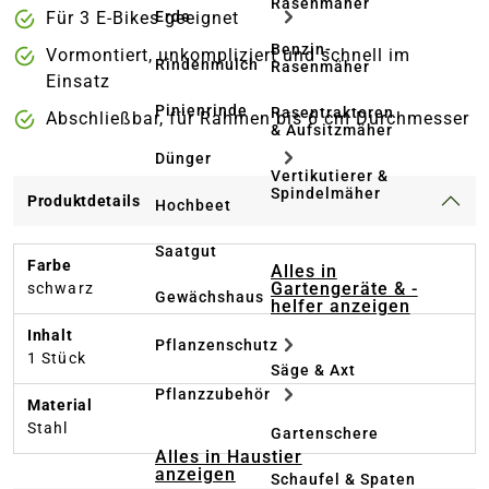
Rasenmäher
Für 3 E-Bikes geeignet
Erde
Benzin-
Vormontiert, unkompliziert und schnell im
Rindenmulch
Rasenmäher
Einsatz
Pinienrinde
Rasentraktoren
Abschließbar, für Rahmen bis 6 cm Durchmesser
& Aufsitzmäher
Dünger
Vertikutierer &
Spindelmäher
Produktdetails
Hochbeet
Saatgut
Farbe
Alles in
Gartengeräte & -
schwarz
Gewächshaus
helfer anzeigen
Inhalt
Pflanzenschutz
1 Stück
Säge & Axt
Pflanzzubehör
Material
Stahl
Gartenschere
Alles in Haustier
anzeigen
Schaufel & Spaten