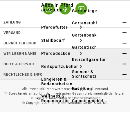
Alles in Pferd
anzeigen
Gartenliege
ZAHLUNG
Gartenstuhl
Pferdefutter
VERSAND
Gartenbank
Stallbedarf
GEPRÜFTER SHOP
Gartentisch
Pferdedecken
WIR LEBEN NÄHE!
Bierzeltgarnitur
HILFE & SERVICE
Reitsportzubehör
Sonnen- &
RECHTLICHES & INFO
Sichtschutz
Longieren &
Bodenarbeiten
Pavillon
Alle Preise inkl. Mehrwertsteuer und ggf. zzgl. Versand
** Streichpreis entspricht dem niedrigsten Gesamtpreis innerhalb der letzten
Wellness &
30 Tage vor Anwendung der Preisermäßigung
Regeneration
Campingmöbel
© Copyright 2026 Raiffeisen Webshop GmbH & Co. KG
Gartenmöbelzubehör
Pferdepflege
Gartendekoration & -
Reitbekleidung
beleuchtung