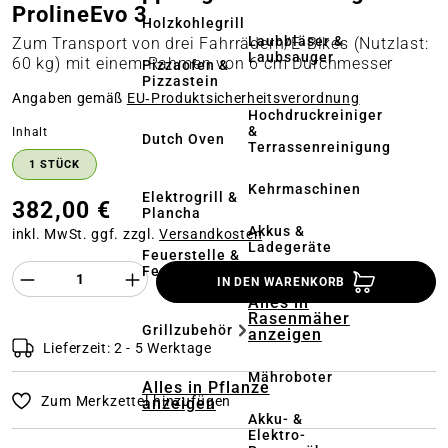
ProlineEvo 3
Holzkohlegrill
Laubbläser &
Zum Transport von drei Fahrrädern/E-Bikes (Nutzlast:
Laubsauger
60 kg) mit einem Rahmen von 6 cm Durchmesser
Pizzaofen &
Pizzastein
Angaben gemäß
EU‑Produktsicherheitsverordnung
Hochdruckreiniger
&
auswählen
Inhalt
Dutch Oven
Terrassenreinigung
1 STÜCK
Kehrmaschinen
Elektrogrill &
382,00 €
Plancha
Akkus &
inkl. MwSt. ggf. zzgl.
Versandkosten
Ladegeräte
Feuerstelle &
Feuerschale
Produkt Anzahl des Produktes "%product%
IN DEN WARENKORB
Alles in
Rasenmäher
Grillzubehör
anzeigen
Lieferzeit: 2 - 5 Werktage
Mähroboter
Alles in Pflanze
Zum Merkzettel hinzufügen
anzeigen
Akku- &
Elektro-