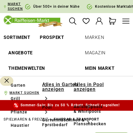
MARKT
springen
Zur Hauptnavigation springen
Über 500× in deiner Nähe
Kostenlose Marktab
SUCHEN
SORTIMENT
PROSPEKT
MARKEN
ANGEBOTE
MAGAZIN
THEMENWELTEN
MEIN MARKT
Alles in Garten
Alles in Pool
Garten
anzeigen
anzeigen
MARKT SUCHEN
Grill
Sommer-Sale: Bis zu 50 % Rabatt. Schnell zugreifen!
Aufstellpools
Pool
& Whirlpools
Pflanze
SPIELWAREN & FREIZEIT
FAHRRAD & TRANSPORT
Gartenmaschinen &
Planschbecken
Forstbedarf
Haustier