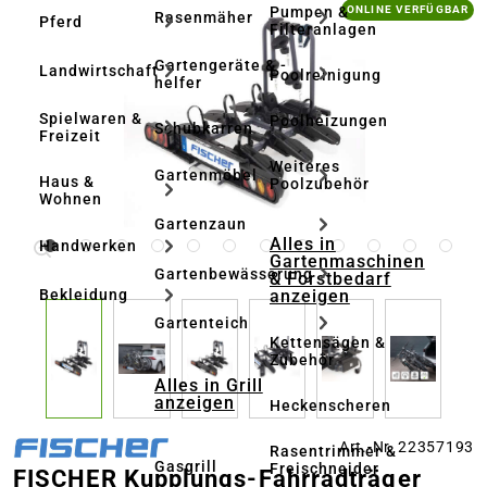
Bildergalerie überspringen
Pumpen &
ONLINE VERFÜGBAR
Rasenmäher
Pferd
Filteranlagen
Gartengeräte & -
Landwirtschaft
Poolreinigung
helfer
Spielwaren &
Poolheizungen
Schubkarren
Freizeit
Weiteres
Gartenmöbel
Haus &
Poolzubehör
Wohnen
Gartenzaun
Alles in
Handwerken
Gartenmaschinen
Gartenbewässerung
& Forstbedarf
anzeigen
Bekleidung
Gartenteich
Kettensägen &
Zubehör
Alles in Grill
anzeigen
Heckenscheren
Art.-Nr. 22357193
Rasentrimmer &
Gasgrill
Freischneider
FISCHER Kupplungs-Fahrradträger