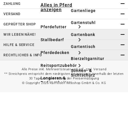
ZAHLUNG
Alles in Pferd
anzeigen
Gartenliege
VERSAND
Gartenstuhl
GEPRÜFTER SHOP
Pferdefutter
Gartenbank
WIR LEBEN NÄHE!
Stallbedarf
HILFE & SERVICE
Gartentisch
Pferdedecken
RECHTLICHES & INFO
Bierzeltgarnitur
Reitsportzubehör
Alle Preise inkl. Mehrwertsteuer und ggf. zzgl. Versand
Sonnen- &
** Streichpreis entspricht dem niedrigsten Gesamtpreis innerhalb der letzten
Sichtschutz
Longieren &
30 Tage vor Anwendung der Preisermäßigung
Bodenarbeiten
© Copyright 2026 Raiffeisen Webshop GmbH & Co. KG
Pavillon
Wellness &
Regeneration
Campingmöbel
Gartenmöbelzubehör
Pferdepflege
Gartendekoration & -
Reitbekleidung
beleuchtung