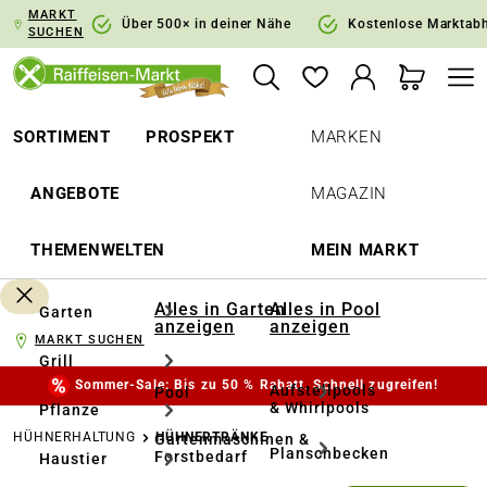
MARKT
springen
Zur Hauptnavigation springen
Über 500× in deiner Nähe
Kostenlose Marktab
SUCHEN
SORTIMENT
PROSPEKT
MARKEN
ANGEBOTE
MAGAZIN
THEMENWELTEN
MEIN MARKT
Alles in Garten
Alles in Pool
Garten
anzeigen
anzeigen
MARKT SUCHEN
Grill
Sommer-Sale: Bis zu 50 % Rabatt. Schnell zugreifen!
Aufstellpools
Pool
& Whirlpools
Pflanze
HÜHNERHALTUNG
HÜHNERTRÄNKE
Gartenmaschinen &
Planschbecken
Forstbedarf
Haustier