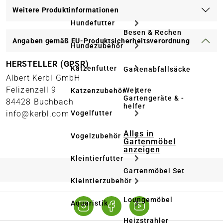
Weitere Produktinformationen
Hundefutter
Besen & Rechen
Angaben gemäß EU-Produktsicherheitsverordnung
Hundezubehör
HERSTELLER (GPSR)
Katzenfutter
Gartenabfallsäcke
Albert Kerbl GmbH
Felizenzell 9
Weitere
Katzenzubehör
Gartengeräte & -
84428 Buchbach
helfer
info@kerbl.com
Vogelfutter
Alles in
Vogelzubehör
Gartenmöbel
anzeigen
Kleintierfutter
Gartenmöbel Set
Kleintierzubehör
Loungemöbel
Aquaristik
Heizstrahler