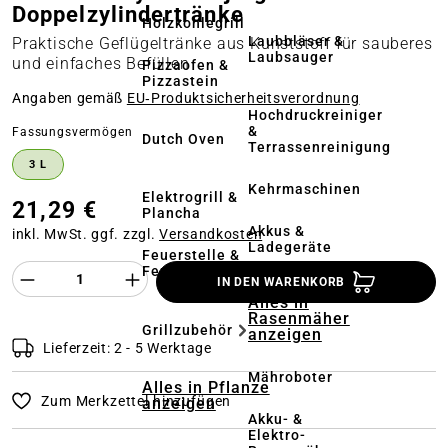
Doppelzylindertränke
Holzkohlegrill
Laubbläser &
Praktische Geflügeltränke aus Kunststoff für sauberes
Laubsauger
und einfaches Befüllen
Pizzaofen &
Pizzastein
Angaben gemäß
EU‑Produktsicherheitsverordnung
Hochdruckreiniger
&
auswählen
Fassungsvermögen
Dutch Oven
Terrassenreinigung
3 L
Kehrmaschinen
Elektrogrill &
21,29 €
Plancha
Akkus &
inkl. MwSt. ggf. zzgl.
Versandkosten
Ladegeräte
Feuerstelle &
Feuerschale
Produkt Anzahl des Produktes "%product%
IN DEN WARENKORB
Alles in
Rasenmäher
Grillzubehör
anzeigen
Lieferzeit: 2 - 5 Werktage
Mähroboter
Alles in Pflanze
Zum Merkzettel hinzufügen
anzeigen
Akku- &
Elektro-