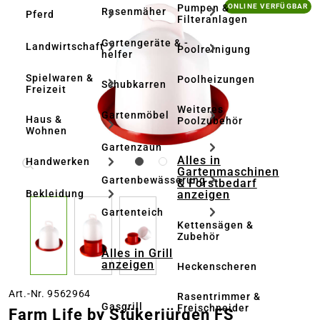
Bildergalerie überspringen
Pumpen &
ONLINE VERFÜGBAR
Rasenmäher
Pferd
Filteranlagen
Gartengeräte & -
Landwirtschaft
Poolreinigung
helfer
Spielwaren &
Poolheizungen
Schubkarren
Freizeit
Weiteres
Gartenmöbel
Haus &
Poolzubehör
Wohnen
Gartenzaun
Alles in
Handwerken
Gartenmaschinen
Gartenbewässerung
& Forstbedarf
anzeigen
Bekleidung
Gartenteich
Kettensägen &
Zubehör
Alles in Grill
anzeigen
Heckenscheren
Art.-Nr. 9562964
Rasentrimmer &
Gasgrill
Freischneider
Farm Life by Stükerjürgen FS