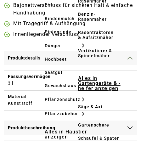
Rasenmäher
Bajonettverschluss für sicheren Halt & einfache
Erde
Handhabung
Benzin-
Rindenmulch
Rasenmäher
Mit Tragegriff & Aufhängung
Pinienrinde
Rasentraktoren
Innenliegender Verschluss
& Aufsitzmäher
Dünger
Vertikutierer &
Spindelmäher
Produktdetails
Hochbeet
Saatgut
Fassungsvermögen
Alles in
Gartengeräte & -
3 l
Gewächshaus
helfer anzeigen
Material
Pflanzenschutz
Kunststoff
Säge & Axt
Pflanzzubehör
Gartenschere
Produktbeschreibung
Alles in Haustier
anzeigen
Schaufel & Spaten