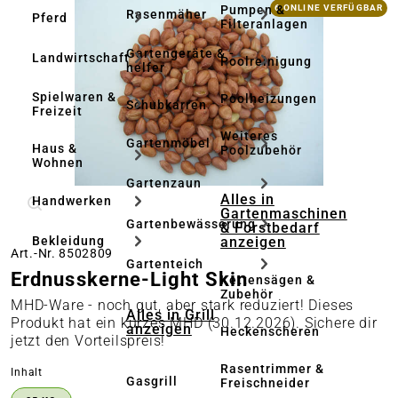
Bildergalerie überspringen
Pumpen &
6 ONLINE VERFÜGBAR
Rasenmäher
Pferd
Filteranlagen
Gartengeräte & -
Landwirtschaft
Poolreinigung
helfer
Spielwaren &
Poolheizungen
Schubkarren
Freizeit
Weiteres
Gartenmöbel
Haus &
Poolzubehör
Wohnen
Gartenzaun
Alles in
Handwerken
Gartenmaschinen
Gartenbewässerung
& Forstbedarf
anzeigen
Bekleidung
Art.-Nr. 8502809
Gartenteich
Erdnusskerne-Light Skin
Kettensägen &
Zubehör
MHD-Ware - noch gut, aber stark reduziert! Dieses
Alles in Grill
Produkt hat ein kurzes MHD (30.12.2026). Sichere dir
anzeigen
Heckenscheren
jetzt den Vorteilspreis!
Rasentrimmer &
auswählen
Inhalt
Gasgrill
Freischneider