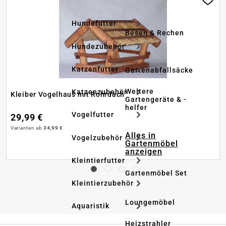
Hundefutter
Besen & Rechen
Hundezubehör
Katzenfutter
Gartenabfallsäcke
Weitere
Katzenzubehör
Kleiber Vogelhaus mit Rohrdach
Gartengeräte & -
helfer
Vogelfutter
29,99 €
Varianten ab
34,99 €
Alles in
Vogelzubehör
Gartenmöbel
anzeigen
Kleintierfutter
Gartenmöbel Set
Kleintierzubehör
Loungemöbel
Aquaristik
Heizstrahler