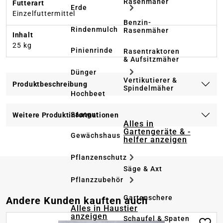
Rasenmäher
Futterart
Erde
Einzelfuttermittel
Benzin-
Rindenmulch
Rasenmäher
Inhalt
25 kg
Pinienrinde
Rasentraktoren
& Aufsitzmäher
Dünger
Vertikutierer &
Produktbeschreibung
Spindelmäher
Hochbeet
Saatgut
Weitere Produktinformationen
Alles in
Gartengeräte & -
Gewächshaus
helfer anzeigen
Pflanzenschutz
Säge & Axt
Pflanzzubehör
Gartenschere
Produktgalerie überspringen
Andere Kunden kauften auch
Alles in Haustier
anzeigen
Schaufel & Spaten