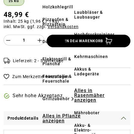
25 KG
Holzkohlegrill
Laubbläser &
48,99 €
Laubsauger
Pizzaofen &
Inhalt:
25 kg
(1,96 € / 1 kg)
Pizzastein
inkl. MwSt. ggf. zzgl.
Versandkosten
Hochdruckreiniger
Produkt Anzahl des Produktes "%product%
&
IN DEN WARENKORB
Dutch Oven
Terrassenreinigung
Kehrmaschinen
Elektrogrill &
Lieferzeit: 2 - 5 Werktage
Plancha
Akkus &
Ladegeräte
Feuerstelle &
Zum Merkzettel hinzufügen
Feuerschale
Alles in
Rasenmäher
Sehr hohe Akzeptanz
Grillzubehör
anzeigen
Mähroboter
Alles in Pflanze
Produktdetails
anzeigen
Akku- &
Elektro-