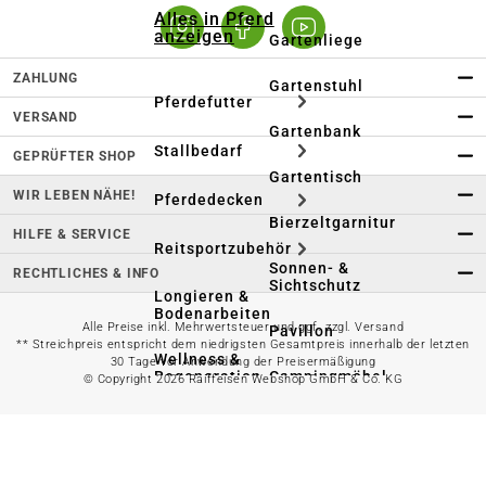
Alles in Pferd
anzeigen
Gartenliege
ZAHLUNG
Gartenstuhl
Pferdefutter
VERSAND
Gartenbank
Stallbedarf
GEPRÜFTER SHOP
Gartentisch
WIR LEBEN NÄHE!
Pferdedecken
Bierzeltgarnitur
HILFE & SERVICE
Reitsportzubehör
Sonnen- &
RECHTLICHES & INFO
Sichtschutz
Longieren &
Bodenarbeiten
Alle Preise inkl. Mehrwertsteuer und ggf. zzgl. Versand
Pavillon
** Streichpreis entspricht dem niedrigsten Gesamtpreis innerhalb der letzten
Wellness &
30 Tage vor Anwendung der Preisermäßigung
Regeneration
Campingmöbel
© Copyright 2026 Raiffeisen Webshop GmbH & Co. KG
Gartenmöbelzubehör
Pferdepflege
Gartendekoration & -
Reitbekleidung
beleuchtung