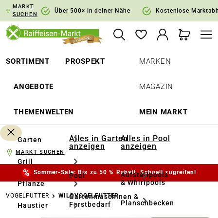
MARKT
springen
Zur Hauptnavigation springen
Über 500× in deiner Nähe
Kostenlose Marktab
SUCHEN
SORTIMENT
PROSPEKT
MARKEN
ANGEBOTE
MAGAZIN
THEMENWELTEN
MEIN MARKT
Alles in Garten
Alles in Pool
Garten
anzeigen
anzeigen
MARKT SUCHEN
Grill
Sommer-Sale: Bis zu 50 % Rabatt. Schnell zugreifen!
Aufstellpools
Pool
& Whirlpools
Pflanze
VOGELFUTTER
WILDVOGELFUTTER
Gartenmaschinen &
Planschbecken
Forstbedarf
Haustier