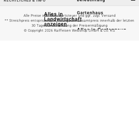
RECHTLICHES & INFO
Gartenhaus
Alles in
Alle Preise inkl. Mehrwertsteuer und ggf. zzgl. Versand
Landwirtschaft
** Streichpreis entspricht dem niedrigsten Gesamtpreis innerhalb der letzten
anzeigen
30 Tage vor Anwendung der Preisermäßigung
Alles in Gartenzaun
© Copyright 2026 Raiffeisen Webshop GmbH & Co. KG
anzeigen
Geflügelfutter
Hühnerhaltung
Doppelstabmattenzaun
Weidezaun
Gartentor
Rinder- &
Gartenzaunzubehör
Schweinefutter
Alles in
Schaf- &
Gartenbewässerung
Ziegenfutter
anzeigen
Kleintierhaltung
Gartenschlauch
Nutztierhaltung
Regentonne