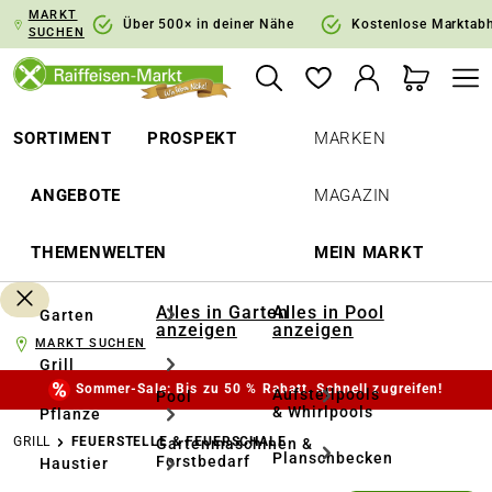
MARKT
springen
Zur Hauptnavigation springen
Über 500× in deiner Nähe
Kostenlose Marktab
SUCHEN
SORTIMENT
PROSPEKT
MARKEN
ANGEBOTE
MAGAZIN
THEMENWELTEN
MEIN MARKT
Alles in Garten
Alles in Pool
Garten
anzeigen
anzeigen
MARKT SUCHEN
Grill
Sommer-Sale: Bis zu 50 % Rabatt. Schnell zugreifen!
Aufstellpools
Pool
& Whirlpools
Pflanze
GRILL
FEUERSTELLE & FEUERSCHALE
Gartenmaschinen &
Planschbecken
Forstbedarf
Haustier