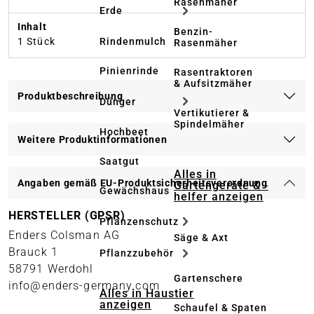
Rasenmäher
Erde
Inhalt
Benzin-
Rindenmulch
1 Stück
Rasenmäher
Pinienrinde
Rasentraktoren
& Aufsitzmäher
Produktbeschreibung
Dünger
Vertikutierer &
Spindelmäher
Hochbeet
Weitere Produktinformationen
Saatgut
Alles in
Angaben gemäß EU-Produktsicherheitsverordnung
Gartengeräte & -
Gewächshaus
helfer anzeigen
HERSTELLER (GPSR)
Pflanzenschutz
Enders Colsman AG
Säge & Axt
Brauck 1
Pflanzzubehör
58791 Werdohl
Gartenschere
info@enders-germany.com
Alles in Haustier
anzeigen
Schaufel & Spaten