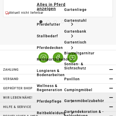
Alles in Pferd
anzeigen
Gartenliege
Aktuell nicht lieferbar
Gartenstuhl
Pferdefutter
Gartenbank
Stallbedarf
Gartentisch
Pferdedecken
Bierzeltgarnitur
Reitsportzubehör
Sonnen- &
Sichtschutz
ZAHLUNG
Longieren &
Bodenarbeiten
Pavillon
VERSAND
Wellness &
GEPRÜFTER SHOP
Regeneration
Campingmöbel
WIR LEBEN NÄHE!
Gartenmöbelzubehör
Pferdepflege
HILFE & SERVICE
Gartendekoration & -
Reitbekleidung
beleuchtung