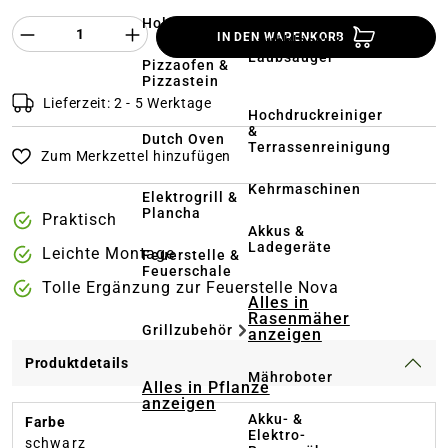
Holzkohlegrill
Produkt Anzahl des Produktes "%product%
IN DEN WARENKORB
Laubbläser &
Laubsauger
Pizzaofen &
Pizzastein
Lieferzeit: 2 - 5 Werktage
Hochdruckreiniger
&
Dutch Oven
Terrassenreinigung
Zum Merkzettel hinzufügen
Kehrmaschinen
Elektrogrill &
Plancha
Praktisch
Akkus &
Ladegeräte
Leichte Montage
Feuerstelle &
Feuerschale
Tolle Ergänzung zur Feuerstelle Nova
Alles in
Rasenmäher
Grillzubehör
anzeigen
Produktdetails
Mähroboter
Alles in Pflanze
anzeigen
Akku- &
Farbe
Elektro-
schwarz