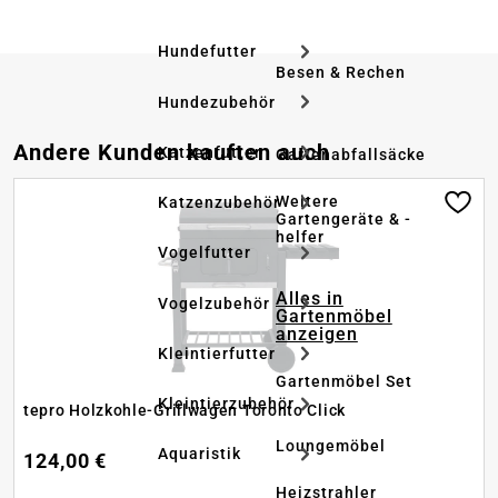
Hundefutter
Besen & Rechen
Hundezubehör
Produktgalerie überspringen
Andere Kunden kauften auch
Katzenfutter
Gartenabfallsäcke
Weitere
Katzenzubehör
Gartengeräte & -
helfer
Vogelfutter
Alles in
Vogelzubehör
Gartenmöbel
anzeigen
Kleintierfutter
Gartenmöbel Set
Kleintierzubehör
tepro Holzkohle-Grillwagen Toronto Click
Loungemöbel
Aquaristik
124,00 €
Heizstrahler