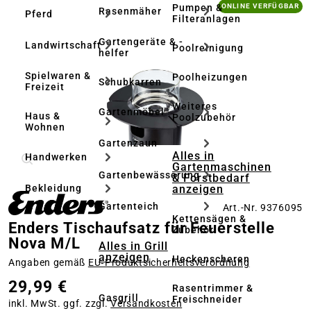
Bildergalerie überspringen
Pumpen &
ONLINE VERFÜGBAR
Rasenmäher
Pferd
Filteranlagen
Gartengeräte & -
Landwirtschaft
Poolreinigung
helfer
Spielwaren &
Poolheizungen
Schubkarren
Freizeit
Weiteres
Gartenmöbel
Haus &
Poolzubehör
Wohnen
Gartenzaun
Alles in
Handwerken
Gartenmaschinen
Gartenbewässerung
& Forstbedarf
anzeigen
Bekleidung
Gartenteich
Art.-Nr. 9376095
Kettensägen &
Enders Tischaufsatz für Feuerstelle
Zubehör
Nova M/L
Alles in Grill
anzeigen
Heckenscheren
Angaben gemäß
EU‑Produktsicherheitsverordnung
29,99 €
Rasentrimmer &
Gasgrill
Freischneider
inkl. MwSt. ggf. zzgl.
Versandkosten