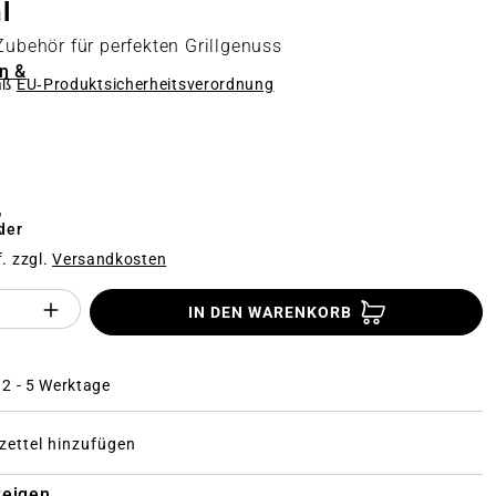
l
 Zubehör für perfekten Grillgenuss
n &
äß
EU‑Produktsicherheitsverordnung
n
€
der
f. zzgl.
Versandkosten
Anzahl des Produktes "%product%": Gi
IN DEN WARENKORB
: 2 - 5 Werktage
ettel hinzufügen
zeigen