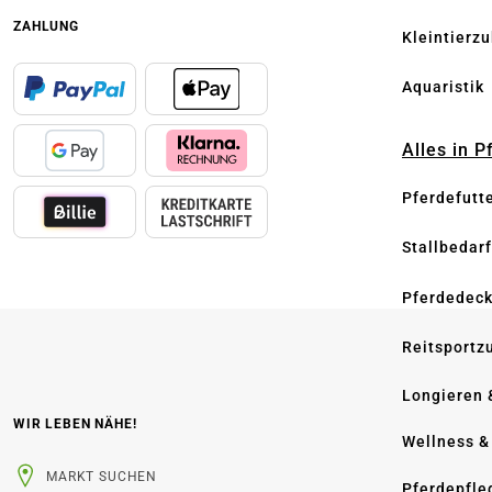
ZAHLUNG
Kleintierz
Aquaristik
Alles in 
Pferdefutt
Stallbedarf
Pferdedec
Reitsportz
Longieren 
WIR LEBEN NÄHE!
Wellness &
MARKT SUCHEN
Pferdepfle