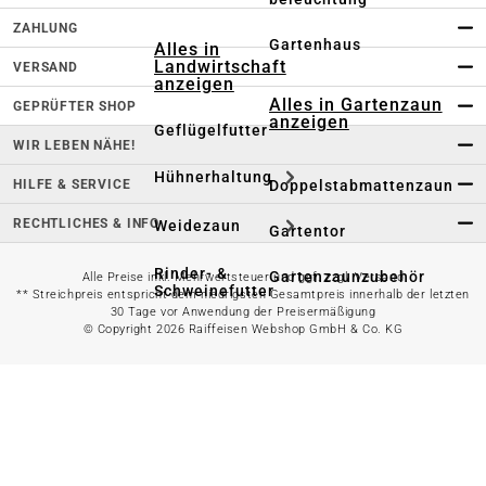
ZAHLUNG
Gartenhaus
Alles in
Landwirtschaft
VERSAND
anzeigen
Alles in Gartenzaun
GEPRÜFTER SHOP
anzeigen
Geflügelfutter
WIR LEBEN NÄHE!
Hühnerhaltung
HILFE & SERVICE
Doppelstabmattenzaun
RECHTLICHES & INFO
Weidezaun
Gartentor
Rinder- &
Gartenzaunzubehör
Alle Preise inkl. Mehrwertsteuer und ggf. zzgl. Versand
Schweinefutter
** Streichpreis entspricht dem niedrigsten Gesamtpreis innerhalb der letzten
30 Tage vor Anwendung der Preisermäßigung
© Copyright 2026 Raiffeisen Webshop GmbH & Co. KG
Alles in
Schaf- &
Gartenbewässerung
Ziegenfutter
anzeigen
Kleintierhaltung
Gartenschlauch
Nutztierhaltung
Regentonne