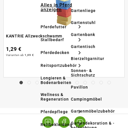
Alles in Pferd
anzeigen
Gartenliege
Gartenstuhl
Pferdefutter
Gartenbank
KANTRIE Allzweckschwamm
Stallbedarf
Gartentisch
1,29 €
Pferdedecken
Varianten ab
1,49 €
Bierzeltgarnitur
Reitsportzubehör
Sonnen- &
Sichtschutz
Longieren &
Bodenarbeiten
Pavillon
Wellness &
Regeneration
Campingmöbel
Gartenmöbelzubehör
Pferdepflege
Gartendekoration & -
Reitbekleidung
beleuchtung