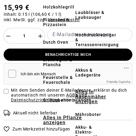
15,99 €
Holzkohlegrill
Laubbläser &
Inhalt:
0.15 l
(106,60 € / 1 l)
Laubsauger
Pizzaofen &
inkl. MwSt. ggf. zzgl.
Versandkosten
Pizzastein
Hochdruckreiniger
&
Dutch Oven
Terrassenreinigung
BENACHRICHTIGE MICH
Kehrmaschinen
Elektrogrill &
Plancha
Akkus &
Ladegeräte
Feuerstelle &
Feuerschale
Friendly Captcha
Mit dem Senden deiner E-Mailadresse, erklärst du dich
Alles in
automatisch mit unseren
AGBs und
Rasenmäher
Datenschutzrichtlinien
einverstanden
Grillzubehör
anzeigen
Aktuell nicht lieferbar
Mähroboter
Alles in Pflanze
anzeigen
Akku- &
Zum Merkzettel hinzufügen
Elektro-