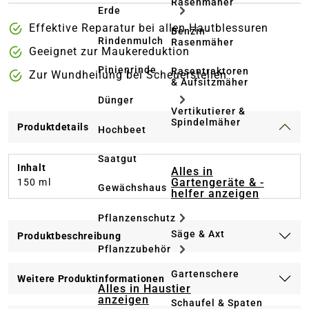
Rasenmäher
Erde
Effektive Reparatur bei allen Hautblessuren
Benzin-
Rindenmulch
Rasenmäher
Geeignet zur Maukereduktion
Pinienrinde
Rasentraktoren
Zur Wundheilung bei Scheuerstellen
& Aufsitzmäher
Dünger
Vertikutierer &
Spindelmäher
Produktdetails
Hochbeet
Saatgut
Inhalt
Alles in
Gartengeräte & -
150 ml
Gewächshaus
helfer anzeigen
Pflanzenschutz
Säge & Axt
Produktbeschreibung
Pflanzzubehör
Gartenschere
Weitere Produktinformationen
Alles in Haustier
anzeigen
Schaufel & Spaten