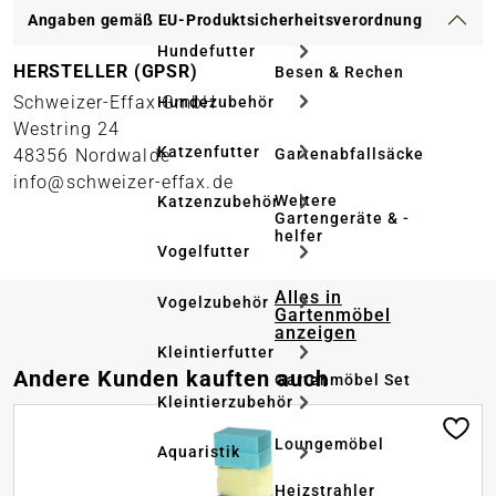
Angaben gemäß EU-Produktsicherheitsverordnung
Hundefutter
HERSTELLER (GPSR)
Besen & Rechen
Schweizer-Effax GmbH
Hundezubehör
Westring 24
Katzenfutter
Gartenabfallsäcke
48356 Nordwalde
info@schweizer-effax.de
Weitere
Katzenzubehör
Gartengeräte & -
helfer
Vogelfutter
Alles in
Vogelzubehör
Gartenmöbel
anzeigen
Kleintierfutter
Produktgalerie überspringen
Andere Kunden kauften auch
Gartenmöbel Set
Kleintierzubehör
Loungemöbel
Aquaristik
Heizstrahler