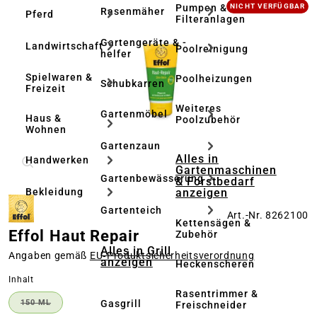
Bildergalerie überspringen
Pumpen &
NICHT VERFÜGBAR
Rasenmäher
Pferd
Filteranlagen
Gartengeräte & -
Landwirtschaft
Poolreinigung
helfer
Spielwaren &
Poolheizungen
Schubkarren
Freizeit
Weiteres
Gartenmöbel
Haus &
Poolzubehör
Wohnen
Gartenzaun
Alles in
Handwerken
Gartenmaschinen
Gartenbewässerung
& Forstbedarf
anzeigen
Bekleidung
Gartenteich
Art.-Nr. 8262100
Kettensägen &
Effol Haut Repair
Zubehör
Alles in Grill
Angaben gemäß
EU‑Produktsicherheitsverordnung
anzeigen
Heckenscheren
auswählen
Inhalt
Rasentrimmer &
Gasgrill
150 ML
Freischneider
(DIESE OPTION IST ZURZEIT NICHT VERFÜGBAR.)