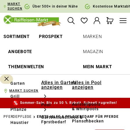
MARKT
springen
Zur Hauptnavigation springen
Über 500× in deiner Nähe
Kostenlose Marktab
SUCHEN
SORTIMENT
PROSPEKT
MARKEN
ANGEBOTE
MAGAZIN
THEMENWELTEN
MEIN MARKT
Alles in Garten
Alles in Pool
Garten
anzeigen
anzeigen
MARKT SUCHEN
Grill
Sommer-Sale: Bis zu 50 % Rabatt. Schnell zugreifen!
Aufstellpools
Pool
& Whirlpools
Pflanze
PFERDEPFLEGE
ERSTE HILFE & PFLEGEBEDARF FÜR PFERDE
Gartenmaschinen &
Planschbecken
Forstbedarf
Haustier