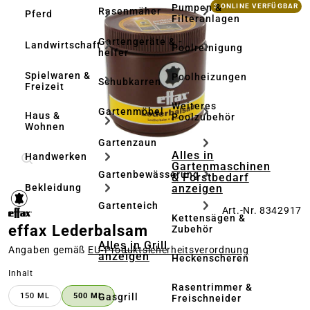
Bildergalerie überspringen
Pumpen &
3 ONLINE VERFÜGBAR
Rasenmäher
Pferd
Filteranlagen
Gartengeräte & -
Landwirtschaft
Poolreinigung
helfer
Spielwaren &
Poolheizungen
Schubkarren
Freizeit
Weiteres
Gartenmöbel
Haus &
Poolzubehör
Wohnen
Gartenzaun
Alles in
Handwerken
Gartenmaschinen
Gartenbewässerung
& Forstbedarf
anzeigen
Bekleidung
Gartenteich
Art.-Nr. 8342917
Kettensägen &
effax Lederbalsam
Zubehör
Alles in Grill
Angaben gemäß
EU‑Produktsicherheitsverordnung
anzeigen
Heckenscheren
auswählen
Inhalt
Rasentrimmer &
Gasgrill
150 ML
500 ML
Freischneider