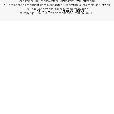
Alle Preise inkl. Mehrwertsteuer und ggf. zzgl. Versand
** Streichpreis entspricht dem niedrigsten Gesamtpreis innerhalb der letzten
30 Tage vor Anwendung der Preisermäßigung
Gartenhaus
Alles in
© Copyright 2026 Raiffeisen Webshop GmbH & Co. KG
Landwirtschaft
anzeigen
Alles in Gartenzaun
anzeigen
Geflügelfutter
Hühnerhaltung
Doppelstabmattenzaun
Weidezaun
Gartentor
Rinder- &
Gartenzaunzubehör
Schweinefutter
Alles in
Schaf- &
Gartenbewässerung
Ziegenfutter
anzeigen
Kleintierhaltung
Gartenschlauch
Nutztierhaltung
Regentonne