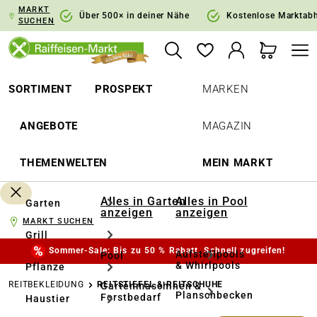
MARKT
springen
Zur Hauptnavigation springen
Über 500× in deiner Nähe
Kostenlose Marktab
SUCHEN
SORTIMENT
PROSPEKT
MARKEN
ANGEBOTE
MAGAZIN
THEMENWELTEN
MEIN MARKT
Alles in Garten
Alles in Pool
Garten
anzeigen
anzeigen
MARKT SUCHEN
Grill
Sommer-Sale: Bis zu 50 % Rabatt. Schnell zugreifen!
Aufstellpools
Pool
& Whirlpools
Pflanze
REITBEKLEIDUNG
REITSTIEFEL & REITSCHUHE
Gartenmaschinen &
Planschbecken
Forstbedarf
Haustier