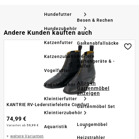
Hundefutter
Besen & Rechen
Hundezubehör
Produktgalerie überspringen
Andere Kunden kauften auch
Katzenfutter
Gartenabfallsäcke
Weitere
Katzenzubehör
Gartengeräte & -
helfer
Vogelfutter
Alles in
Vogelzubehör
Gartenmöbel
anzeigen
Kleintierfutter
KANTRIE RV-Lederstiefelette Comfort
Gartenmöbel Set
Kleintierzubehör
74,99 €
Loungemöbel
Varianten ab
59,99 €
Aquaristik
+
weitere Varianten
Heizstrahler