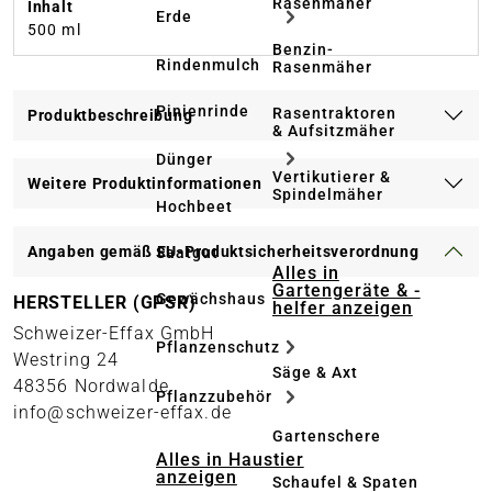
Rasenmäher
Inhalt
Erde
500 ml
Benzin-
Rindenmulch
Rasenmäher
Pinienrinde
Rasentraktoren
Produktbeschreibung
& Aufsitzmäher
Dünger
Vertikutierer &
Weitere Produktinformationen
Spindelmäher
Hochbeet
Angaben gemäß EU-Produktsicherheitsverordnung
Saatgut
Alles in
Gartengeräte & -
Gewächshaus
HERSTELLER (GPSR)
helfer anzeigen
Schweizer-Effax GmbH
Pflanzenschutz
Westring 24
Säge & Axt
48356 Nordwalde
Pflanzzubehör
info@schweizer-effax.de
Gartenschere
Alles in Haustier
anzeigen
Schaufel & Spaten