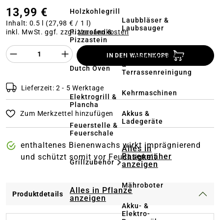
13,99 €
Holzkohlegrill
Laubbläser &
Inhalt:
0.5 l
(27,98 € / 1 l)
Laubsauger
Pizzaofen &
inkl. MwSt. ggf. zzgl.
Versandkosten
Pizzastein
Produkt Anzahl des Produktes "%product%
IN DEN WARENKORB
Hochdruckreiniger
&
Dutch Oven
Terrassenreinigung
Lieferzeit: 2 - 5 Werktage
Kehrmaschinen
Elektrogrill &
Plancha
Akkus &
Zum Merkzettel hinzufügen
Ladegeräte
Feuerstelle &
Feuerschale
enthaltenes Bienenwachs wirkt imprägnierend
Alles in
Rasenmäher
und schützt somit vor Feuchtigkeit
Grillzubehör
anzeigen
Mähroboter
Alles in Pflanze
Produktdetails
anzeigen
Akku- &
Elektro-