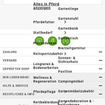
Alles in Pferd
anzeigen
Gartenliege
Gartenstuhl
Pferdefutter
Gartenbank
Stallbedarf
Gartentisch
Pferdedecken
Bierzeltgarnitur
ZAHLUNG
Reitsportzubehör
Sonnen- &
VERSAND
Sichtschutz
Longieren &
Bodenarbeiten
GEPRÜFTER SHOP
Pavillon
WIR LEBEN NÄHE!
Wellness &
Regeneration
Campingmöbel
HILFE & SERVICE
Gartenmöbelzubehör
Pferdepflege
RECHTLICHES & INFO
Gartendekoration & -
Reitbekleidung
beleuchtung