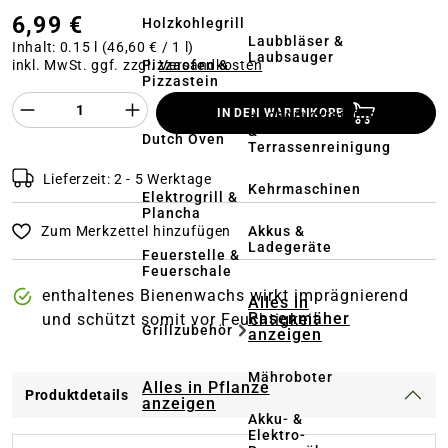
6,99 €
Holzkohlegrill
Laubbläser &
Inhalt:
0.15 l
(46,60 € / 1 l)
Laubsauger
Pizzaofen &
inkl. MwSt. ggf. zzgl.
Versandkosten
Pizzastein
Produkt Anzahl des Produktes "%product%
IN DEN WARENKORB
Hochdruckreiniger
&
Dutch Oven
Terrassenreinigung
Lieferzeit: 2 - 5 Werktage
Kehrmaschinen
Elektrogrill &
Plancha
Akkus &
Zum Merkzettel hinzufügen
Ladegeräte
Feuerstelle &
Feuerschale
enthaltenes Bienenwachs wirkt imprägnierend
Alles in
Rasenmäher
und schützt somit vor Feuchtigkeit
Grillzubehör
anzeigen
Mähroboter
Alles in Pflanze
Produktdetails
anzeigen
Akku- &
Elektro-