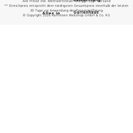
Alle Preise inkl. Mehrwertsteuer und ggf. zzgl. Versand
** Streichpreis entspricht dem niedrigsten Gesamtpreis innerhalb der letzten
30 Tage vor Anwendung der Preisermäßigung
Gartenhaus
Alles in
© Copyright 2026 Raiffeisen Webshop GmbH & Co. KG
Landwirtschaft
anzeigen
Alles in Gartenzaun
anzeigen
Geflügelfutter
Hühnerhaltung
Doppelstabmattenzaun
Weidezaun
Gartentor
Rinder- &
Gartenzaunzubehör
Schweinefutter
Alles in
Schaf- &
Gartenbewässerung
Ziegenfutter
anzeigen
Kleintierhaltung
Gartenschlauch
Nutztierhaltung
Regentonne