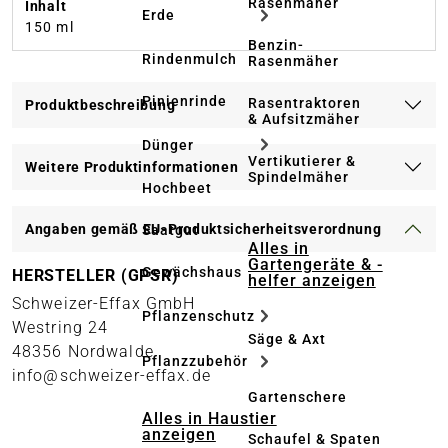
Rasenmäher
Inhalt
Erde
150 ml
Benzin-
Rindenmulch
Rasenmäher
Pinienrinde
Rasentraktoren
Produktbeschreibung
& Aufsitzmäher
Dünger
Vertikutierer &
Weitere Produktinformationen
Spindelmäher
Hochbeet
Angaben gemäß EU-Produktsicherheitsverordnung
Saatgut
Alles in
Gartengeräte & -
Gewächshaus
HERSTELLER (GPSR)
helfer anzeigen
Schweizer-Effax GmbH
Pflanzenschutz
Westring 24
Säge & Axt
48356 Nordwalde
Pflanzzubehör
info@schweizer-effax.de
Gartenschere
Alles in Haustier
anzeigen
Schaufel & Spaten