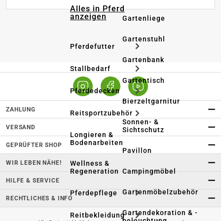
Alles in Pferd
anzeigen
Gartenliege
Gartenstuhl
Pferdefutter
Gartenbank
Stallbedarf
Gartentisch
Pferdedecken
Bierzeltgarnitur
ZAHLUNG
Reitsportzubehör
Sonnen- &
VERSAND
Sichtschutz
Longieren &
Bodenarbeiten
GEPRÜFTER SHOP
Pavillon
WIR LEBEN NÄHE!
Wellness &
Regeneration
Campingmöbel
HILFE & SERVICE
Gartenmöbelzubehör
Pferdepflege
RECHTLICHES & INFO
Gartendekoration & -
Reitbekleidung
beleuchtung