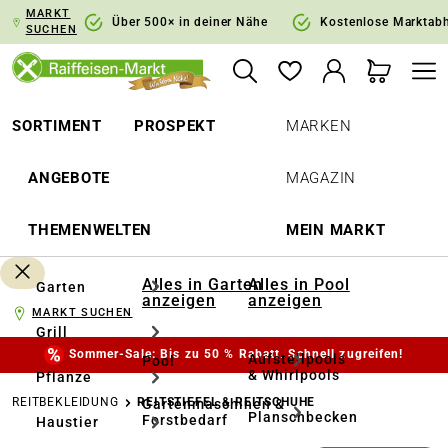
MARKT
springen
Zur Hauptnavigation springen
Über 500× in deiner Nähe
Kostenlose Marktab
SUCHEN
SORTIMENT
PROSPEKT
MARKEN
ANGEBOTE
MAGAZIN
THEMENWELTEN
MEIN MARKT
Alles in Garten
Alles in Pool
Garten
anzeigen
anzeigen
MARKT SUCHEN
Grill
Sommer-Sale: Bis zu 50 % Rabatt. Schnell zugreifen!
Aufstellpools
Pool
& Whirlpools
Pflanze
REITBEKLEIDUNG
REITSTIEFEL & REITSCHUHE
Gartenmaschinen &
Planschbecken
Forstbedarf
Haustier