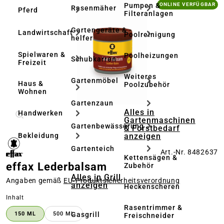
Bildergalerie überspringen
Pumpen &
ONLINE VERFÜGBAR
Rasenmäher
Pferd
Filteranlagen
Gartengeräte & -
Landwirtschaft
Poolreinigung
helfer
Spielwaren &
Poolheizungen
Schubkarren
Freizeit
Weiteres
Gartenmöbel
Haus &
Poolzubehör
Wohnen
Gartenzaun
Alles in
Handwerken
Gartenmaschinen
Gartenbewässerung
& Forstbedarf
anzeigen
Bekleidung
Gartenteich
Art.-Nr. 8482637
Kettensägen &
effax Lederbalsam
Zubehör
Alles in Grill
Angaben gemäß
EU‑Produktsicherheitsverordnung
anzeigen
Heckenscheren
auswählen
Inhalt
Rasentrimmer &
Gasgrill
150 ML
500 ML
Freischneider