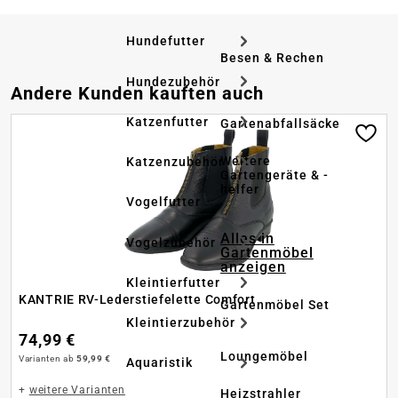
Hundefutter
Besen & Rechen
Hundezubehör
Produktgalerie überspringen
Andere Kunden kauften auch
Katzenfutter
Gartenabfallsäcke
Weitere
Katzenzubehör
Gartengeräte & -
helfer
Vogelfutter
Alles in
Vogelzubehör
Gartenmöbel
anzeigen
Kleintierfutter
KANTRIE RV-Lederstiefelette Comfort
Gartenmöbel Set
Kleintierzubehör
74,99 €
Loungemöbel
Varianten ab
59,99 €
Aquaristik
+
weitere Varianten
Heizstrahler