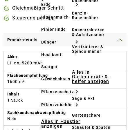
Rasenmäher
Erde
Gleichmäßiger Schnitt
Benzin-
Rindenmulch
Steuerung per App
Rasenmäher
Pinienrinde
Rasentraktoren
& Aufsitzmäher
Produktdetails
Dünger
Vertikutierer &
Spindelmäher
Hochbeet
Akku
Li-Ion, 5200 mAh
Saatgut
Alles in
Flächenempfehlung
Gartengeräte & -
Gewächshaus
helfer anzeigen
1600 m²
Pflanzenschutz
Inhalt
Säge & Axt
1 Stück
Pflanzzubehör
Sachkundenachweispflichtig
Gartenschere
Nein
Alles in Haustier
anzeigen
Schaufel & Spaten