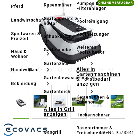
Bildergalerie überspringen
Pumpen &
ONLINE VERFÜGBAR
Rasenmäher
Pferd
Filteranlagen
Gartengeräte & -
Landwirtschaft
Poolreinigung
helfer
Spielwaren &
Poolheizungen
Schubkarren
Freizeit
Weiteres
Gartenmöbel
Haus &
Poolzubehör
Wohnen
Gartenzaun
Alles in
Handwerken
Gartenmaschinen
Gartenbewässerung
& Forstbedarf
anzeigen
Bekleidung
Gartenteich
Kettensägen &
Zubehör
Alles in Grill
anzeigen
Heckenscheren
Rasentrimmer &
Gasgrill
Art.-Nr. 9578341
Freischneider