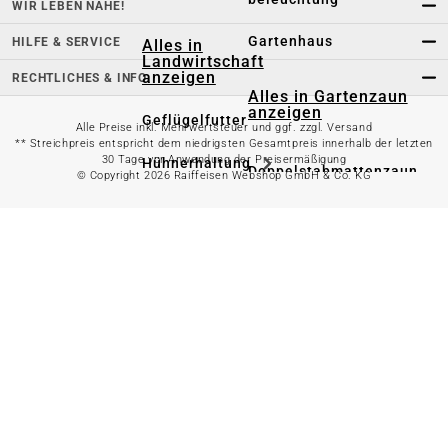
WIR LEBEN NÄHE!
Gartenhaus
HILFE & SERVICE
Alles in
Landwirtschaft
anzeigen
RECHTLICHES & INFO
Alles in Gartenzaun
anzeigen
Geflügelfutter
Alle Preise inkl. Mehrwertsteuer und ggf. zzgl. Versand
** Streichpreis entspricht dem niedrigsten Gesamtpreis innerhalb der letzten
30 Tage vor Anwendung der Preisermäßigung
Hühnerhaltung
Doppelstabmattenzaun
© Copyright 2026 Raiffeisen Webshop GmbH & Co. KG
Weidezaun
Gartentor
Rinder- &
Gartenzaunzubehör
Schweinefutter
Alles in
Schaf- &
Gartenbewässerung
Ziegenfutter
anzeigen
Kleintierhaltung
Gartenschlauch
Nutztierhaltung
Regentonne