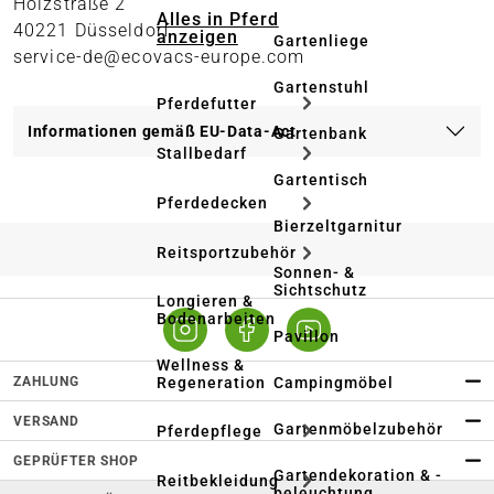
Holzstraße 2
Alles in Pferd
40221 Düsseldorf
anzeigen
Gartenliege
service-de@ecovacs-europe.com
Gartenstuhl
Pferdefutter
Informationen gemäß EU-Data-Act
Gartenbank
Stallbedarf
Gartentisch
Pferdedecken
Bierzeltgarnitur
Reitsportzubehör
Sonnen- &
Sichtschutz
Longieren &
Bodenarbeiten
Pavillon
Wellness &
ZAHLUNG
Regeneration
Campingmöbel
VERSAND
Gartenmöbelzubehör
Pferdepflege
GEPRÜFTER SHOP
Gartendekoration & -
Reitbekleidung
beleuchtung