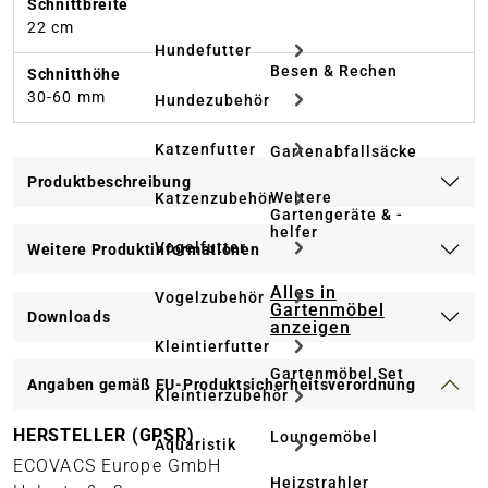
Schnittbreite
22 cm
Hundefutter
Besen & Rechen
Schnitthöhe
30-60 mm
Hundezubehör
Katzenfutter
Gartenabfallsäcke
Produktbeschreibung
Weitere
Katzenzubehör
Gartengeräte & -
helfer
Vogelfutter
Weitere Produktinformationen
Alles in
Vogelzubehör
Gartenmöbel
Downloads
anzeigen
Kleintierfutter
Gartenmöbel Set
Angaben gemäß EU-Produktsicherheitsverordnung
Kleintierzubehör
HERSTELLER (GPSR)
Loungemöbel
Aquaristik
ECOVACS Europe GmbH
Heizstrahler