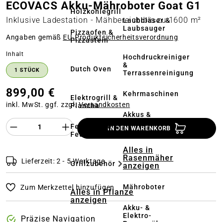
ECOVACS Akku-Mähroboter Goat G1
Holzkohlegrill
Inklusive Ladestation - Mähbereich bis zu 1600 m²
Laubbläser &
Laubsauger
Pizzaofen &
Angaben gemäß
EU‑Produktsicherheitsverordnung
Pizzastein
auswählen
Inhalt
Hochdruckreiniger
&
Dutch Oven
1 STÜCK
Terrassenreinigung
899,00 €
Kehrmaschinen
Elektrogrill &
inkl. MwSt. ggf. zzgl.
Versandkosten
Plancha
Akkus &
Ladegeräte
Produkt Anzahl des Produktes "%product%
Feuerstelle &
IN DEN WARENKORB
Feuerschale
Alles in
Rasenmäher
Lieferzeit: 2 - 5 Werktage
Grillzubehör
anzeigen
Mähroboter
Zum Merkzettel hinzufügen
Alles in Pflanze
anzeigen
Akku- &
Elektro-
Präzise Navigation