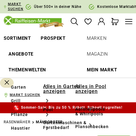
MARKT
springen
Zur Hauptnavigation springen
Über 500× in deiner Nähe
Kostenlose Marktab
SUCHEN
SORTIMENT
PROSPEKT
MARKEN
ANGEBOTE
MAGAZIN
THEMENWELTEN
MEIN MARKT
Alles in Garten
Alles in Pool
Garten
anzeigen
anzeigen
MARKT SUCHEN
Grill
Sommer-Sale: Bis zu 50 % Rabatt. Schnell zugreifen!
Aufstellpools
Pool
& Whirlpools
Pflanze
RASENMÄHER
MÄHROBOTER
Gartenmaschinen &
Planschbecken
Forstbedarf
Haustier